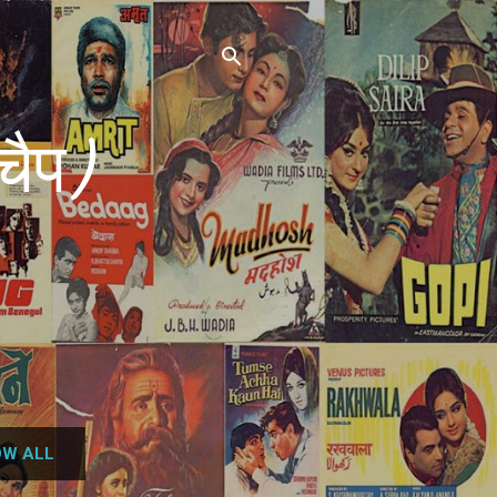
चैप)
W ALL