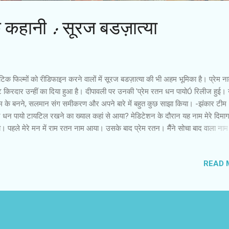
एक कहानी : सूरज बडज़ात्या
ंटिक फिल्मों को रीडिफाइन करने वालों में सूरज बडज़ात्या की भी अहम भूमिका है। प्रेम 
 किरदार उन्हीं का दिया हुआ है। दीपावली पर उनकी 'प्रेम रतन धन पायोÓ रिलीज हुई। उन
्म के बनने, सलमान संग समीकरण और अपने बारे में बहुत कुछ साझा किया। -झंकार टीम -
धन पायो टायटिल रखने का ख्याल कहां से आया? मेडिटेशन के दौरान यह नाम मेरे दिमाग 
 पहले मेरे मन में राम रतन नाम आया। उसके बाद प्रेम रतन। मैैंने सोचा बाद वाला ना
म के लिए सही बैठेगा। उसकी वजह थी फिल्म के केंद्र में अनकंडीशनल लव का होना। फिल्
बखूबी बयान किया गया है। मैैं सिर्फ कमर्शियल प्वॉइंट से कोई टिपिकल नाम नहीं देना चाह
READ 
न को जब मैैंने नाम सुनाया तो वे चुप हो गए। दो मिनट के लिए एकदम शांत। फिर उन्होंन
ोई और निर्देशक होता तो बाहर निकाल देता। बाद में हमने इसे बरकरार रखा। फिल्म के
 में भी हमने सारे भाव स्पष्ट किए है। इरशाद कामिल ने उसे खूब निभाया है। फिल्म के गीत उ
िखे हैैं। मुझे खुशी है कि लोग गाने का मतलब न समझने के बावजूद उसे पसंद करते रहे। 
.