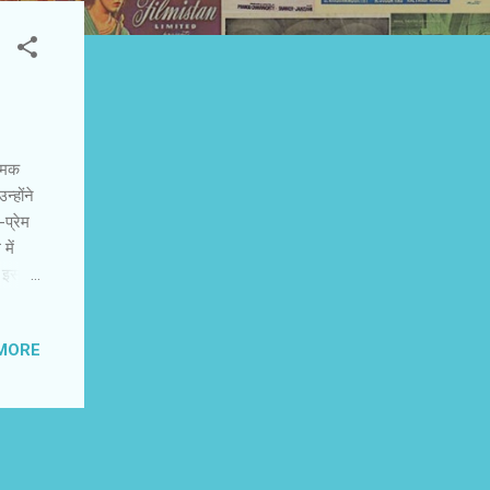
नामक
्होंने
प्रेम
में
म इस
म में
ता था।
MORE
े कहा
 टाइटिल
न्होंने
खैर,