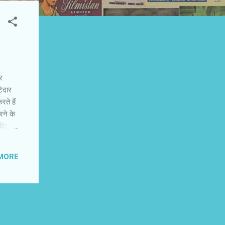
र
टेदार
ते हैं
रने के
दिए
इंतहा
 पीछे
MORE
 किया