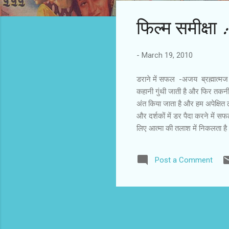
s
फिल्‍म समीक्षा 
t
s
-
March 19, 2010
डराने में सफल -अजय ब्रह्मात्‍मज 
कहानी गुंथी जाती है और फिर तकनीक
अंत किया जाता है और हम अपेक्षित 
और दर्शकों में डर पैदा करने में स
लिए आत्मा की तलाश में निकलता है
अभिशाप की रक्षा कर रही है। उस आत
प्यार है, इसलिए अमन हर जोखिम के 
Post a Comment
एक लॉजिक भी रखा है। अपनी खासियत क
है। अतीत में लौटने केदृश्य सुंदर हैं