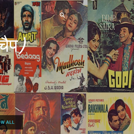
चैप)
W ALL