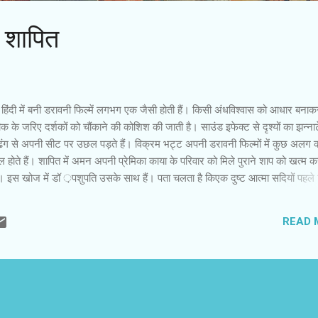
: शापित
हिंदी में बनी डरावनी फिल्में लगभग एक जैसी होती हैं। किसी अंधविश्वास को आधार बनाक
 के जरिए दर्शकों को चौंकाने की कोशिश की जाती है। साउंड इफेक्ट से दृश्यों का झन्ना
ढंग से अपनी सीट पर उछल पड़ते हैं। विक्रम भट्ट अपनी डरावनी फिल्मों में कुछ अलग कर
फल होते हैं। शापित में अमन अपनी प्रेमिका काया के परिवार को मिले पुराने शाप को खत्म क
। इस खोज में डॉ ़पशुपति उसके साथ हैं। पता चलता है किएक दुष्ट आत्मा सदियों पहले 
्मा की मुक्ति के बाद ही शाप से मुक्त हुआ जा सकता है। चूंकि अमन और काया के बीच बे
लिए तैयार है। विक्रम भट्ट ने स्पेशल इफेक्ट से दृश्यों को डरावना बनाने के साथ उनके
READ 
े मुताबिक उन्होंने मुख्य किरदारों की प्रेमकहानी में दुष्टात्मा को विलेन की तरह पेश
। विक्रम ...