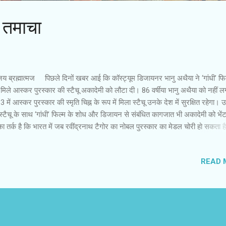
 तमाचा
 ब्रह्मात्मज पिछले दिनों खबर आई कि कॉस्ट्यूम डिजायनर भानु अथैया ने ‘गांधी’ फिल
मिले आस्कर पुरस्कार की स्टैचू अकादेमी को लौटा दी। 86 वर्षीया भानु अथैया को नहीं 
 में आस्कर पुरस्कार की स्मृति चिह्न के रूप में मिला स्टैचू उनके देश में सुरक्षित रहेगा। उन्
्टैचू के साथ ‘गांधी’ फिल्म के शोध और डिजायन से संबंधित कागजात भी अकादेमी को भे
 तर्क है कि भारत में जब रवींद्रनाथ टैगोर का नोबल पुरस्कार का मेडल चोरी हो सकता है
ें मिले स्टैचू की क्या कद्र होगी? उन्होंने देश में हो रही कीमती और महत्वपूर्ण कलाकृतियों की
भी उल्लेख किया है। भानु अथैया ने अकादेमी को स्टैचू लौटा कर देश और समाज के ग
READ 
ाटेदार तमाचा जड़ दिया है। कहने को हमारी सभ्यता का इतिहास हजारों साल पुराना है, ल
तक इतने सचेत नहीं हुए हैं कि पुरातात्विक महत्व की वस्तुओं को सरक्षित रख सकें। इस 
स्था जिस लचर तरीके से चल रही है, उससे भी बुरी स्थिति धरोहरों की संरक्षा की है। प्राक
्वाभाविक रूप से बच रहे ऐतिहासिक ...