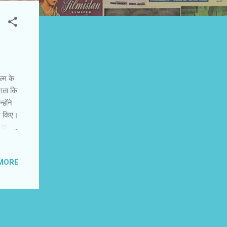
्म के
लगता कि
होंने
ंट किए।
 तो
 चोरियों
ाल पर
MORE
ेकिन हम
देश की
ृतिक