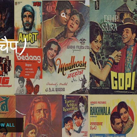
चैप)
W ALL