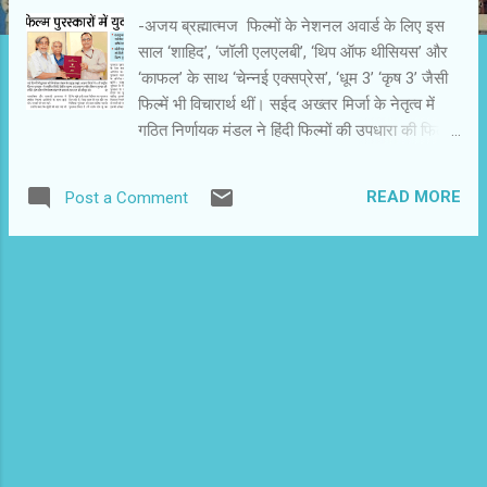
-अजय ब्रह्मात्‍मज फिल्मों के नेशनल अवार्ड के लिए इस
साल ‘शाहिद’, ‘जॉली एलएलबी’, ‘थिप ऑफ थीसियस’ और
‘काफल’ के साथ ‘चेन्नई एक्सप्रेस’, ‘धूम 3’ ‘कृष 3’ जैसी
फिल्में भी विचारार्थ थीं। सईद अख्तर मिर्जा के नेतृत्व में
गठित निर्णायक मंडल ने हिंदी फिल्मों की उपधारा की फिल्मों
को गुणवत्ता और कलात्मकता की दृष्टि से पुरस्कारों के योग्य
समझा। यही वजह है कि ‘शाहिद’,‘जॉली एल एल बी’ और
READ MORE
Post a Comment
‘शिप ऑफ थिसियस’ और को दो-दो पुरस्कार मिले।
पुरस्कारों की भीड़ में आज भी सूचना एवं प्रसारण मंत्रालय
के फिल्म फेस्टिवल निदेशालय के अधीन जरी नेशनल
अवार्ड का महत्व बना हुआ है। देश भर के फिल्म कलारों
और तकनीशियनों को इसकी प्रतीक्षा रहती है। इस बार युवा
और योग्य फिल्मकारों, कलाकारों और तकनीशियनों को
पुरस्कृत किया है। सर्वश्रेष्ठ निर्देशक के लिए पुरस्कृत
‘शाहिद’ के निर्देशक हंसल मेहता अपने पुरस्कार का श्रेय
शाहिद आजमी को देते हैं। वे कहते हैं, ‘शाहिद आजमी के दृढ़
संघर्ष और जीवट ने मुझे इस फिल्म के लिए प्रेरित किया।
भारतीय समाज में अल्पसंख्यकों के साथ हो रहे सामाजिक