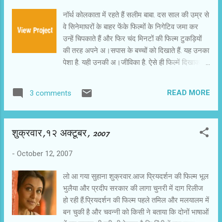
हैं। वैसे, यह सही है कि जब कहीं पर क्रोध होता है या कहीं
नॉर्थ कोलकाता में रहते हैं सलीम बाबा. दस साल की उम्र से
पर हिंसा होती है, तो लोगों का उधर ध्यान जरूर जाता है।
वे सिनेमाघरों के बाहर फेंके फिल्मों के निगेटिव जमा कर
आप सड़क पर चल रहे हैं और अगर एक लड़का-लड़की
उन्हें चिपकाते हैं और फिर चंद मिनटों की फिल्म टुकड़ियों
हाथ पकड़े जा रहे हैं, तो आप शायद एक बार देखकर अपना
की तरह अपने अ।सपास के बच्चों को दिखाते हैं. यह उनका
मुंह मोड़ लेंगे, लेकिन अगर वही लड़का-लड़की एक-दूसरे
पेशा है. यही उनकी अ।जीविका है. ऐसे ही फिल्में दिखाकर वे
को चपतियाने लगें और चप्पल उतार कर मारने लगें, तो आप
पांच बच्चों के अपने परिवार का भरण-पोषण कर रहे हैं.
रुक जाएंगे। उसे देखें...
चवन्नी को पता चला कि टिम स्टर्नबर्ग ने उन पर 14 मिनट
READ MORE
3 comments
की एक डॉक्यूमेंट्री फिल्म 'सलीम बाबा' बनायी है. यह
डॉक्यूमेंट्री फिल्म ऑस्कर भेजी गयी थी. खुशी की बात है कि
'सलीम बाबा' अंतिम अ।ठ की सूची में अ। गयी है. अगर
शुक्रवार,१२ अक्टूबर, 2007
ज्यूरी को पसंद अ।ई तो यह नामांकित भी होगी. 'सलीम बाबा'
का पूरा नाम सलीम मोहम्मद है. उन्हे अपने पिता से यह
-
October 12, 2007
प्रोजेक्टर विरासत में मिला है. इसे हाथ से चलाया जाता है.
सलीम बाबा की फिल्में देखने बच्चे जमा होते हैं. सिनेमाघरों में
लो आ गया सुहाना शुक्रवार.आज प्रियदर्शन की फिल्म भूल
जाकर फिल्में देख पाने में असमर्थ बच्चे अपने चहेते स्टारों
भुलैया और प्रदीप सरकार की लागा चुनरी में दाग रिलीज
की चंद झलकियां या फिल्म टुकड़ियां देख कर ही मस्त हो
हो रही हैं.प्रियदर्शन की फिल्म पहले तमिल और मलयालम में
जाते हैं. सलीम बाबा के पास जो हस्तचालित प्रोजेक्टर है,
बन चुकी है और चवन्नी को किसी ने बताया कि दोनों भाषाओं
उस पर भी विदेशियों की नजर है. ऐसे प्रोजेक्टर दुनिया...