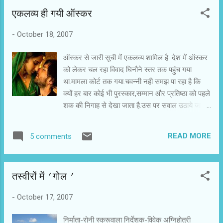
हैं, तो वे पिद्दी जैसे नजर आते हैं। सबसे पहले सूरज
एकलव्य ही गयी ऑस्कर
बड़जात्या और फिर आदित्य चोपड़ा और करण जौहर ने
अपनी फिल्मों से विलेन को गायब किया। तीनों की पहली
-
October 18, 2007
फिल्म आप याद करें, तो पाएंगे कि उनमें खलनायक है ही
नहीं! दिलवाले दुल्हनिया ले जाएंगे में पिता आरंभिक विरोध
ऑस्कर से जारी सूची में एकलव्य शामिल है. देश में ऑस्कर
करते हैं और लगता है कि वे हीरो-हीरोइन के प्रेम में विघ्न
को लेकर चल रहा विवाद घिनौने स्तर तक पहुंच गया
पैदा करेंगे, लेकिन हीरोइन उनसे बगावत नहीं करती और
था.मामला कोर्ट तक गया.चवन्नी नही समझ पा रहा है कि
हीरो मुकाबला नहीं करता। दोनों पिता का दिल जीतते हैं, इस
क्यों हर बार कोई भी पुरस्कार,सम्मान और प्रतिष्ठा को पहले
कहानी में हीरोइन का मंगेतर हीरो के मुकाबले में आता है,
शक की निगाह से देखा जाता है.उस पर सवाल उठाये जाते
लेकिन पूरी कहानी में उसकी जगह किसी प्यादे से ज...
हैं.विवाद खडा होता है.कुल मिला कर स्वाद खट्टा हो जाता
है.अब एकलव्य का ही प्रसंग लें.इस पर ऐसे विवाद की कोई
READ MORE
5 comments
ज़रूरत नही थी.इसके साथ यह भी ज़रूरी है की हर समिति
पारदर्शी तरीके से काम करे.शक-ओ-शुबहा कि गुंजाइश ही
क्यों हो? बहहाल,एकलव्य ऑस्कर कि सूची में पहुंच गयी
तस्वीरों में ' गोल '
है.फिल्म के निर्देशल विधु विनोद चोपडा के लिए यह खुशी
और जिम्मेदारी का मौका है.अब वे अपनी पूरी ताकात लगाएं
-
October 17, 2007
और इस बात की कोशिश करें कि एकलव्य ज्यूरी के सारे
सदस्य देखें.ऑस्कर में जम कर प्रचार करना पड़ता है.विधु
निर्माता-रोनी स्क्रूवाला निर्देशक-विवेक अग्निहोत्री