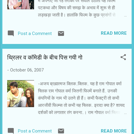
में अपनाए जा रहे तरीकों पर सवाल उठाती यह फिल्म
पटकथा और विषय की समझ के अभाव में शुरू से ही
लड़खड़ा जाती है। हालांकि फिल्म के कुछ प्रसंगों से
मीडिया के अंदर चल रही गतिविधियों से दर्शक परिचित और
चकित होंगे। सच दिखाने का दावा करने वाले अंदरूनी तौर
READ MORE
Post a Comment
पर कितने झूठे और दिखावटी हो सकते हैं? मीडिया को
बेनकाब करने और मीडिया कवरेज की मर्यादा पर सवाल
उठाने में यह फिल्म नाकाम रहती है। फिल्म की मुख्य
थ्रिलर व कॉमेडी के बीच पिस गयी गो
अभिनेत्री कोयल पुरी अपने किरदार को निभाने में कमजोर
साबित हुई हैं। फिल्म के नायक अभिमन्यु सिंह छोटी सी
-
October 06, 2007
भूमिका में प्रभावित करते हैं। उन्हें अपनी संवाद अदायगी
पर ध्यान देने की जरूरत है। मुख्य कलाकार : कोयल पुरी,
-अजय ब्रह्मात्मज क्लिक..क्लिक.. यह है राम गोपाल वर्मा
अभिमन्यु सिंह, हर्ष छाया, स्वाति सेन, शिशिर शर्मा निर्देशक :
फ्लिक राम गोपाल वर्मा जितनी फिल्में बनाते हैं.. उनकी
विशाल ईनामदार तकनीकी टीम : निर्माता-श्रेयस म्हासकर,
कंपनियों के नाम भी उतने ही हैं। कभी फैक्ट्री तो कभी
पटकथा-जयंत पवार, संवाद-संजय मोरे, संगीत-कौशल
आरजीवी फिल्म्स तो कभी यह फ्लिक.. इरादा क्या है? शायद
ईनामदार
दर्शकों को लगातार तंग करना..। राम गोपाल वर्मा फ्लिक की
गो के निर्देशक मनीष श्रीवास्तव हैं। उन्होंने इस फिल्म की
योजना क्यों और कैसे बनाई, उसे रामू ने क्यों मंजूर किया?
READ MORE
Post a Comment