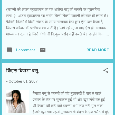
{चवन्नी को अजय ब्रह्मात्मज का यह आलेख बापू की जयंती पर प्रासंगिक
लगा।} -अजय ब्रह्मात्मज यह संयोग किसी फिल्मी कहानी की तरह ही लगता है।
फैमिली फिल्मों में किसी संकट के समय नालायक बेटा कुछ ऐसा कर बैठता है,
जिससे परिवार की प्रतिष्ठा बच जाती है। 'लगे रहो मुन्ना भाई' ऐसे ही नालायक
माध्यम का सृजन है, जिसे गांधी जी बिल्कुल पसंद नहीं करते थे। उन्होंने फिल्मों
के प्रति अपनी बेरूखी और उदासीनता छिपा कर नहीं रखी। समय-समय पर वे
इस माध्यम के प्रति अपनी आशंका जाहिर करते रहे। फिल्में देखने का उन्हें कोई
READ MORE
1 comment
शौक नहीं था और वह फिल्मी हस्तियों के संपर्क में भी नहीं रहे। उनकी मृत्यु के
59सालों के बाद उसी माध्यम ने उन्हें फिर से चर्चा में ला दिया है। 'लगे रहो मुन्ना
भाई' ने विस्मृति की धूल में अदृश्य हो रहे गांधी को फिर से प्रासंगिक बना दिया
बिंदास बिपाशा बसु
है। किशोर और युवा दर्शक गांधी के मूलमंत्र सत्य और अहिंसा से परिचित हुए हैं
और जैसी खबरें आ रही हैं, उससे लगता है कि गांधी का दर्शन हमारे दैनिक एवं
-
October 01, 2007
सामाजिक व्यवहार में लौट रहा है। गांधी पुरातनपंथी नहीं थे, लेकिन तकनीकी
आधुनिकता से उन्हें परहेज था। कुटीर उद्यो...
बिपाशा बसु से चवन्नी की चंद मुलाकातें हैं. सब से पहले
एतबार के सेट पर मुलाकात हुई थी और खूब लंबी बात हुई
थी.बिपाशा की कही बातें चवन्नी अभी तक नहीं भूल सका
है.अरे भूल गया पहली मुलाकात तो बांद्रा के एक फ्लैट में हुई