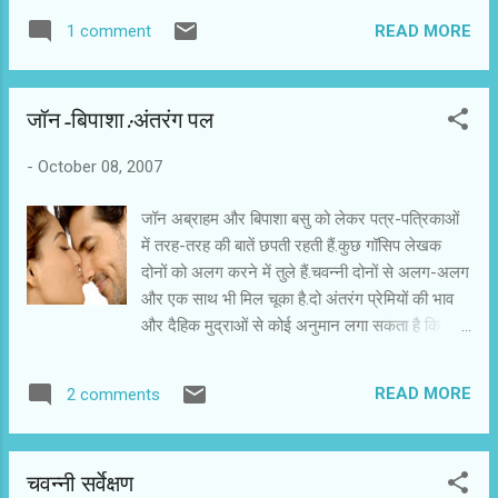
होने वाली थी.अब यह अगले साल आएगी.१० तारीख को
READ MORE
1 comment
पहली झलक देखने के बाद चवन्नी आप को ट्रेलर के बारे में
बतायेगा.
जॉन-बिपाशा:अंतरंग पल
-
October 08, 2007
जॉन अब्राहम और बिपाशा बसु को लेकर पत्र-पत्रिकाओं
में तरह-तरह की बातें छपती रहती हैं.कुछ गॉसिप लेखक
दोनों को अलग करने में तुले हैं.चवन्नी दोनों से अलग-अलग
और एक साथ भी मिल चूका है.दो अंतरंग प्रेमियों की भाव
और दैहिक मुद्राओं से कोई अनुमान लगा सकता है कि
प्रेमियों के संबंध कितने गहरे हैं.ठीक है कि दोनों ऐक्टर
हैं,लेकिन दोनों मनुष्य भी तो हैं। चलिए चवन्नी आप के लिए
READ MORE
2 comments
दोनों के अंतरंग पलों को बयां करती तसवीरें ले आया है.ये
तसवीरें बिपाशा बसु के ब्लोग से ली गयी हैं।
http://bipashabasunet।com/cms/ बिपाशा का
चवन्नी सर्वेक्षण
पर्सनल वेब पोर्टल