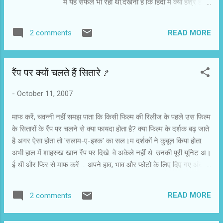
में यह सफल भी रही थी.देखना है कि हिंदी में क्या हश्र होता
है.चवन्नी को तो अजय ब्रह्मात्मज की समीक्षा का इंतज़ार
है.वैसे इस बार प्रियदर्शन ने अक्षय कुमार,परेश रावल और
READ MORE
2 comments
राजपाल जैसे पालतू कलाकारों के साथ ही शाइनी आहूजा
और विद्य बालन को जोडा है. विद्य बालन इधर आ गयीं और
उधर अपने पहले निर्देशक प्रदीप सरकार की फिल्म लगा
रैंप पर क्यों चलते हैं सितारे ?
चुनरी में दाग छोड दी.इस फिल्म में दादा ने उन्हें कोंकणा का
रोल दिया था.लगा चुनरी में दाग बनारस की पृष्ठभूमि पर बनी
-
October 11, 2007
पारिवारिक फिल्म है.दो बहने हैं.बड़ी को परिवार की जिम्मेदारी
संभालनी पड़ती है ताकि छोटी पढ़ाई कर सके.बड़ी ज़िन्दगी
माफ करें, चवन्नी नहीं समझ पाता कि किसी फिल्म की रिलीज के पहले उस फिल्म
की अँधेरी गुफाओं में समां जाती है और फिर जब एक बार
के सितारों के रैंप पर चलने से क्या फायदा होता है? क्या फिल्म के दर्शक बढ़ जाते
छोटी को उसकी सच्चाई कि जानकारी मिलती है तो उसे
है अगर ऐसा होता तो 'सलाम-ए-इश्क' का सल।म दर्शकों ने कुबूल किया होता.
अपना वजूद सालने लगता है. दादा प्रदीप सरकार से
अभी हाल में शाहरुख खान रैंप पर दिखे. वे अकेले नहीं थे. उनकी पूरी यूनिट अ।
उम्मीद है कि वे एक पारिवारिक फिल्म दिखायेंगे. इस हफ्ते
ई थी और फिर से माफ करें ... अपने हाव, भाव और फोटो के लिए दिए गए अंदाज
शाहरुख़ खान ओम शांति ओम की टीम के साथ रैंप पर उ...
से साफ लगा कि वे अ।ठवें दशक के कलाकारों के मैनरिज्म का मजाक उड़ा रहे
हैं. फराह खान और शाहरुख खान को लगता है कि हिंदी फिल्म इंडस्ट्री का अ।
READ MORE
2 comments
ठवां दशक ही बॉलीवुड है. उनकी यह समझ विदेश की यात्राओं और विदेशियों की
सोच से बनी है. अगर हिंदी फिल्मों के अ।म दर्शक से बॉलीवुड का मतलब पूछें तो