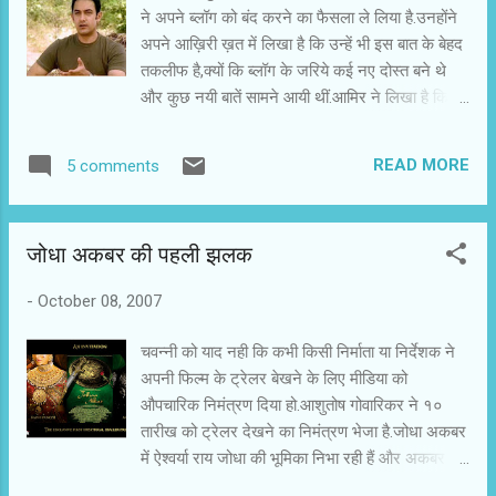
चैट और ब्लॉग के लिंक शुरू किये गए हैं.आज रात में ९ से
ने अपने ब्लॉग को बंद करने का फैसला ले लिया है.उनहोंने
१० के बीच आमिर चैट रूम में रहेंगे.सोच क्या रहे हैं ,लौग
अपने आख़िरी ख़त में लिखा है कि उन्हें भी इस बात के बेहद
कीजिये अपना सवाल रखिये .अपनी जिज्ञाशाएं शांत
तकलीफ है,क्यों कि ब्लॉग के जरिये कई नए दोस्त बने थे
कीजिये। आमिर खान के वेक साईट का पता है...
और कुछ नयी बातें सामने आयी थीं.आमिर ने लिखा है कि
http://www.aamirkhan.com/
एक तो उनके पास समय नही है और फिर ब्लॉग का
बैंडविड्थ भी नही मिल पायेगा.हम सभी जानते हैं कि काम के
READ MORE
5 comments
पक्के आमिर खान एक बार में एक ही काम करते हैं और पूरे
मनोयोग से करते हैं.जैसे अगर वह आप से मिल राहे हैं तो
उनका पूरा ध्यान सिर्फ आप पर रहता है. इस दुख भरी खबर
जोधा अकबर की पहली झलक
से चवन्नी भी काफी दुःखी हुआ था...आमिर थोड़े मजाकिया
मिजाज के आदमी हैं.उनहोंने ब्लॉग पर लिखे अपने आख़िरी
-
October 08, 2007
ख़त में एक लम्बा स्पेस देने के बाद बताया है कि अब उनका
ब्लॉग नयी जगह पर जा रह है और उसका नया पता
चवन्नी को याद नही कि कभी किसी निर्माता या निर्देशक ने
होगा.यहाँ पर और भी कई खूबियां रहेंगी.आमिर अपना वेब
अपनी फिल्म के ट्रेलर बेखने के लिए मीडिया को
साईट लेकर आ राहे हैं.उस वेब साईट का चैट रूम चौबीस
औपचारिक निमंत्रण दिया हो.आशुतोष गोवारिकर ने १०
घंटे खुला रहेगा.वहाँ आमिर कभी बता कर तो कभ बिना
तारीख को ट्रेलर देखने का निमंत्रण भेजा है.जोधा अकबर
बताये आएंगे और सभी से बातें करेंगे.अगर कोई दिलचस्प
में ऐश्वर्या राय जोधा की भूमिका निभा रही हैं और अकबर बने
बात कर रह होगा तो वे उसके साथ चैट रूम में अलग से बात
हैं हृतिक रोशन .यह फिल्म पहले १२ अक्तूबर को रिलीज
करेंगे। http://www.aamirkhan....