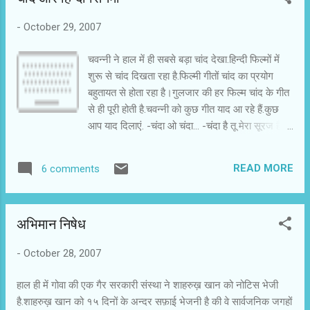
रात के ग्राहकों के इंतज़ार में हैं.तभी एक युवक मोटर साइकिल पर आता है और
-
October 29, 2007
करीना से सौदा करता है.करीना उसे समझती है कि वह उस टाइप की नही है.वह
युवक पीछे ही पड़ जाता है तो भागती है.संयोग से उसे फिर से शाहिद कपूर दिखता
चवन्नी ने हाल में ही सबसे बड़ा चांद देखा.हिन्दी फिल्मों में
ह...
शुरू से चांद दिखता रहा है.फिल्मी गीतों चांद का प्रयोग
बहुतायत से होता रहा है।गुलजार की हर फिल्म चांद के गीत
से ही पूरी होती है.चवन्नी को कुछ गीत याद आ रहे हैं.कुछ
आप याद दिलाएं. -चंदा ओ चंदा... -चंदा है तू मेरा सूरज है तू
-चांद आहें भरेगा... -चांद को क्या मालूम... माफ करें आज
कीबोर्ड नाराज दिख रहा है।मैं अपनी सूची नहीं दे पा रहा हूं.
READ MORE
6 comments
क्या आप सभी एक -एक गीत टिप्पणियों में देंगे?
अभिमान निषेध
-
October 28, 2007
हाल ही में गोवा की एक गैर सरकारी संस्था ने शाहरुख़ खान को नोटिस भेजी
है.शाहरुख़ खान को १५ दिनों के अन्दर सफ़ाई भेजनी है की वे सार्वजनिक जगहों