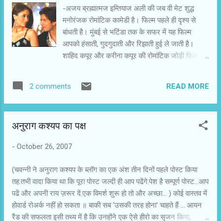
सिगरेट छोड़ने की कोशिश में बाबा बंगाली से मिलता है। यहां
-अजय ब्रह्मात्मज इम्तियाज अली की जब वी मेट शुद्ध
से उसकी जिंदगी और लत को बाबा बंगाली नियंत्रित करते
मनोरंजक रोमांटिक कामेडी है। फिल्म पहले ही दृश्य से
हैं। इसके बाद एक ऐसा रूपक बनता है, जिसमें हम इस
बांधती है। मुंबई से भटिंडा तक के सफर में यह फिल्म
संसार में रिश्तों की विदू्रपताओं को देखते हैं। स्वार्थ के
आपको हंसाती, गुदगुदाती और रिझाती हुई ले जाती है।
वशीभूत दोस्त भी कितने क्रूर और खतरनाक हो सकते
शाहिद कपूर और करीना कपूर की रोमांटिक जोड़ी फिल्म का
हैं। फिल्म के अंत में हम देखते हैं कि के भी उसी विद्रूपता
सबसे मजबूत और प्रभावशाली आधार है। आदित्य (शाहिद)
का शिक...
अपने कंधों पर अचानक आ गई जिम्मेदारी से घबराकर यूं ही
READ MORE
2 comments
निकल जाता है। उसका यह निष्क्रमण गौतम बुद्ध की तरह
नहीं है। वस्तुत: वह अपनी जिम्मेदारियों से पलायन करता
है। ट्रेन में उसकी मुलाकात गीत (करीना कपूर) से होती
अनुराग कश्यप का पक्ष
है। बक-बक करने में माहिर गीत के दिल से खुशी लगातार
छलक-छलक पड़ती है। जिंदगी को अपने ढंग से जीने पर
-
October 26, 2007
आमादा गीत अपनी मुश्किलों में आदित्य को ऐसा फंसाती है
कि उसे भटिंडा तक जाना पड़ता है। जब वी मेट एक स्तर
(चवन्नी ने अनुराग कश्यप के ब्लॉग का एक अंश तीन दिनों पहले पोस्ट किया
पर दिलवाले दुल्हनिया ले जाएंगे का भारतीय और अल्प बजट
तह.तभी वादा किया था कि पूरा पोस्ट जल्दी ही आप पढेंगे.पेश है सम्पूर्ण पोस्ट...आप
संस्करण है। मुंबई से मध्यप्रदेश, फिर राजस्थान और
पढें और अपनी राय ज़रूर दें.एक विमर्श शुरू हो तो और अच्छा... ) कोई वास्तव में
पंजाब होते हुए हिमाचल तक की यात्रा में हम विभिन्न प्रसंगों
होवार्ड रोअर्क नहीं हो सकता ॥ बाकी सब 'उसकी तरह होना' चाहते हैं … आयन
में ऐसे दृश्य देखते हैं, जो मुंबई फिल्म इंडस्ट्री के फिल्मकारों
रैंड की सफलता इसी तथ्य में है कि उनहोंने एक ऐसे हीरो का सृजन किया,