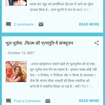
लपक कर खुद को कमर्शियल सेटअप में लाने का सुंदर
प्रयास किया है। लागा चुनरी में दाग के फ‌र्स्ट हाफ में
बनारस की सुंदरता और अल्हड़पन को बड़की (रानी मुखर्जी)
और छुटकी (कोंकणा सेन शर्मा) के माध्यम से प्रदीप
READ MORE
2 comments
सरकार ने चित्रित किया है। पुश्तैनी अमीरी गंवाने के बाद
बदहाल जिंदगी जी रहे एक मध्यवर्गीय परिवार की बड़ी
लड़की परिवार संभालने के चक्कर में जिस्मफरोशी के धंधे
भूल भुलैया :फिल्म की प्रस्तुति में कंफ्यूजन
में फंस जाती है। बाद में जब उसके बारे में पता चलता है तो
सभी उसकी मजबूरी और जिम्मेदारी के एहसास को समझ
-
October 13, 2007
कर उसकी इज्जत करने लगते हैं। मेलोड्रामा, भावनाओं के
खेल और अश्रुविगलित कहानियां पसंद करने वाले दर्शकों
-अजय ब्रह्मात्मज सबसे पहले तो भूलभुलैया को दो शब्द
को यह फिल्म पसंद आएगी, क्योंकि कई दृश्यों में रुमाल
भूल भुलैया बना देने का सवाल है। इसका जवाब कोई नहीं
निकालने की जरूरत पड़ जाएगी। बड़की-छुटकी का
देता। न निर्माता, न निर्देशक और न फिल्म के कलाकार।
बहनापा और गरीबी में पिसती मां से उनके संबंध को ऐसी
जैसे कि संजय लीला भंसाली की फिल्म सांवरिया को
संवेदना के साथ फिल्मों में कम दिखाया गया है। फिल्म में
अंग्रेजी में सावरिया लिखा जा रहा है। क्यों? किसी को नहीं
दिक्कत तब शुरू होती है, जब यह मेलोड्रामा हद से ज्यादा हो
मालूम। भूलभुलैया प्रियदर्शन की फिल्म है। हिंदी में पिछले
जाता है। एक-एक कर सा...
कुछ समय से आ रही उनकी कॉमेडी फिल्मों के कारण यह
READ MORE
Post a Comment
इंप्रेशन बनता है कि हम कॉमेडी फिल्म देखने आए हैं।