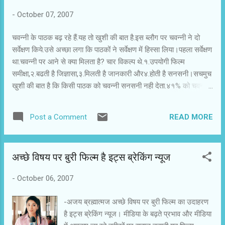
-
October 07, 2007
चवन्नी के पाठक बढ़ रहे हैं.यह तो खुशी की बात है.इस ब्लौग पर चवन्नी ने दो
सर्वेक्षण किये.उसे अच्छा लगा कि पाठकों ने सर्वेक्षण में हिस्सा लिया।पहला सर्वेक्षण
था.चवन्नी पर आने से क्या मिलता है? चार विकल्प थे.१.उपयोगी फिल्म
समीक्षा,२.बढती है जिज्ञासा,३.मिलती है जानकारी और४.होती है सनसनी।सचमुच
खुशी की बात है कि किसी पाठक को चवन्नी सनसनी नही देता.४१% को चवन्नी
पर अजय ब्रह्मात्मज की फिल्म समीक्षा उपयोगी लगी.३४% ने मत दिया कि
चवन्नी पढने से जिज्ञासा बढती है और २५% की राय में चवन्नी उनकी जानकारी
READ MORE
Post a Comment
बढाता है।दुसरे सर्वेक्षण में पूछा गया था कि सांवरिया और ओम शांति ओम में से
आप पहले कौन सी फिल्म देखेंगे.तीसरा विकल्प था कोई नही.३०% ने कहा कि वे
कोई फिल्म नहीं देखेंगे.चवन्नी अपने इन पाठकों की नाराजगी नहीं समझ पा रहा
अच्छे विषय पर बुरी फिल्म है इट्स ब्रेकिंग न्यूज
है. बहरहाल सांवरिया और ओम शांति ओम दोनों को बराबर मत मिले.दोनों फिल्मों
को चवन्नी के पाठकों ने ३५-३५% मत दिए।चवन्नी अपने पाठकों को और
-
October 06, 2007
सक्रिय रूप में देखना चाहता है।
-अजय ब्रह्मात्मज अच्छे विषय पर बुरी फिल्म का उदाहरण
है इट्स ब्रेकिंग न्यूज। मीडिया के बढ़ते प्रभाव और मीडिया