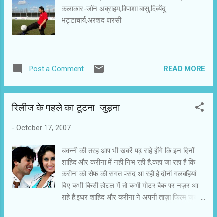
को कुछ दिनों के लिए वहीँ डेरा डालना होगा.चवन्नी भी
कलाकार-जॉन अब्राहम,बिपाशा बासु,दिब्येंदु
चाहेगा कि उसके देश की फिल्म पहले नामांकन सूची में पहुंचे
भट्टाचार्य,अरशद वारसी
और फिर पुरस्कार भी हासिल करे.चवन्नी की शुभकामनायें
विधु और एकलव्य के साथ हैं। ऑस्कर की विदेशी भाषा की
श्रेणी में ग़ैर अंग्रेजी फ़िल्में भेजी जाती हैं.halanki चवन्नी
क...
READ MORE
Post a Comment
रिलीज के पहले का टूटना-जुड़ना
-
October 17, 2007
चवन्नी की तरह आप भी ख़बरें पढ़ राहे होंगे कि इन दिनों
शाहिद और करीना में नही निभ रही है.कहा जा रहा है कि
करीना को सैफ की संगत पसंद आ रही है.दोनों गलबहियां
दिए कभी किसी होटल में तो कभी मोटर बैक पर नज़र आ
राहे हैं.इधर शाहिद और करीना ने अपनी ताज़ा फिल्म जब वी
मेट के प्रचार के लिए साथ में शूटिंग की.उनहोंने इस मौक़े