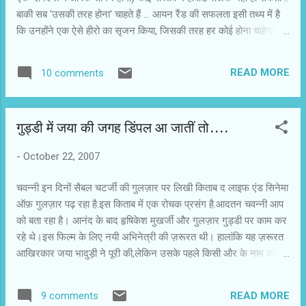
बाकी सब 'उसकी तरह होना' चाहते हैं … आयन रैंड की सफलता इसी तथ्य में है
कि उनहोंने एक ऐसे हीरो का सृजन किया, जिसकी तरह हर कोई होना चाहेगा,
लेकिन हो नहीं सकेगा … वह खुद जीवन से पलायन कर अपने किसी चरित्र में
नहीं ढल सकीं। दुनिया को बदलने की ख्वाहिश अच्छी है, कई बार इसे बदलने की
READ MORE
10 comments
कोशिश भी पर्याप्त है, वास्तव में बदल देना तो चमत्कार है … हमलोग अपने इंटरव्यू
में ढेर सारी बातें करते हैं, उससे ज्यादा हम महसूस करते हैं, लेकिन बता नहीं पाते
हैं। अनाइस नीन के शब्‌दों में, हम सभी जो कह सकते हैं, वही कहना लेखक का
गुड्डी में जया की जगह डिंपल आ जातीं तो....
काम नहीं है, हम जो नहीं कह सकते, लेखक वह कहे …' इस लेख को लिखने की
वजह मुझ पर लगातार लग रहे आरोप हैं, जिनमें मैं जूझता रहा हूं … मैं ईमानदारी
-
October 22, 2007
से सारे सवालों के जवाब देता हूं, उन जवाबों को संपादित कर संदर्भ से अलग कर
सनसनी फैलाने के लिए छाप दिया जाता है … ' नो स्...
चवन्नी इन दिनों सैबल चटर्जी की गुलज़ार पर लिखी किताब द लाइफ एंड सिनेमा
ऑफ़ गुलज़ार पढ़ रहा है.इस किताब में एक रोचक प्रसंग है.आदतन चवन्नी आप
को बता रहा है। आनंद के बाद हृषिकेश मुखर्जी और गुलज़ार गुड्डी पर काम कर
रहे थे।इस फिल्म के लिए नयी अभिनेत्री की ज़रूरत थी। हालांकि यह ज़रूरत
आखिरकार जया भादुड़ी ने पूरी की,लेकिन उसके पहले किसी और के नाम का
सुझाव आया था.गुलज़ार तब एच एस रवैल के यहाँ आया-जाया करते थे। उनकी
पत्नी अंजना भाभी से उनकी छनती थी.गुलज़ार ने वहाँ एक लड़की को आते-जाते
READ MORE
9 comments
देखा था.एक दिन अंजना भाभी ने गुलज़ार को बताया कि वह रजनी भाई की बेटी