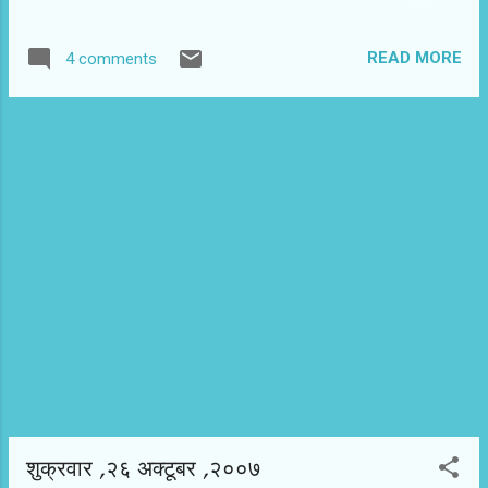
के अनुभव और कल्पना के परे हैं। इम्तियाज अली के
जिसकी तरह हर कोई होना चाहेगा, लेकिन हो नहीं सकेगा … वह खुद जीवन से
सटीक संवाद और दृश...
पलायन कर अपने किसी चरित्र में नहीं ढल सकीं। दुनिया को बदलने की
READ MORE
4 comments
ख्वाहिश अच्छी है, कई बार इसे बदलने की कोशिश भी पर्याप्त है, वास्तव में बदल
देना तो चमत्कार है … हमलोग अपने इंटरव्यू में ढेर सारी बातें करते हैं, उससे
ज्यादा हम महसूस करते हैं, लेकिन बता नहीं पाते हैं। अनाइस नीन के शब्‌दों में,
हम सभी जो कह सकते हैं, वही कहना लेखक का काम नहीं है, हम जो नहीं कह
सकते, लेखक वह कहे …' इस लेख को लिखने की वजह मुझ पर लगातार लग रहे
आरोप हैं, जिनमें मैं जूझता रहा हूं … मैं ईमानदारी से सारे सवालों के जवाब देता हूं,
उन जवाबों को संपादित कर संदर्भ से अलग कर सनसनी फैलाने...
शुक्रवार ,२६ अक्टूबर ,२००७