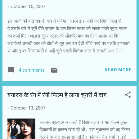
कतरता रहता है। अगली बार जब वे उडान के लिए खुद को तौलती हैं तो डैनों में
-
October 15, 2007
ताकत की कमी महसूस होती है, क्योंकि मर्यादा की आड में उनके पंख नोच लिए
गए होते हैं। बहुत जरूरी है ऐश्वर्या राय के व्यक्तित्व को समझना। वह हमारे ब...
इन अंकों की बात चवन्नी बाद में करेगा। पहले इन अंकों का रिश्ता जिस से
है,उसके बारे में सुनें.बीते ज़माने के इस फिल्म स्टार को सबसे पहले सुपर स्टार
का दर्जा मिला था.इस सुपर स्टार की लोकप्रियता का ऐसा आलम था कि
लडकियां उनकी कार को होंठों से चूम कर रंग देती थीं.वे परदे पर पलकें झाप्काते
थे और इधर सिनामघरों में आहें सुने पड़ती थिनेक साल में उनकी आठ फ़िल्में हुई
थीं और उनहोंने सफलता के नए कीर्तिमान स्थापित किये थे.अपनी उसी
लोकप्रियता के दिनों में उनहोंने रातोंरात स्टार बनी एक नयी अभ्नेत्री से शादी
READ MORE
4 comments
कर सभी को चौंका दिया था। चवन्नी को lag रह है कि आप उस सत्र को
पहचान गए हैं.आप नाम बताएं,इसके पहले चवन्नी ही बता देना चाहता है कि सुपर
स्टार राजेश खन्ना की बात चल रही है। चवन्नी अब जो बताने जा रह है,इस से
बनारस के रंग में रंगी फिल्म है लागा चुनरी में दाग
आपका मन खट्टा हो सकता है.लेकिन यह सच है.पिछले शनिवार १३ अक्टूबर
को राजेश खन्ना एक फिल्मी पार्टी में गए थे.रजा बुंदेला की नै फिल्म का मुहूर्त
-
October 13, 2007
था.राजेश खन्ना को ही क्लैप देना था.वहाँ राज बब्बर और शत्रुघ्न सिन्हा भी आये
थे.किस्सा यूं हुआ कि राजेश खन्ना उर्फ़ काका अन्दर हॉल में जाकर बैठ
-अजय ब्रह्मात्मज कहते हैं विद्या बालन ने यह फिल्म कुछ
गए.मज़बूरी और आद...
दिक्कतों के कारण छोड़ दी थी। इस नुकसान को वह फिल्म
देखने के बाद समझ सकती हैं। कोंकणा सेन शर्मा ने उसे