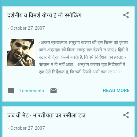
दर्शनीय व विमर्श योग्य है नो स्मोकिंग
-
October 27, 2007
-अजय ब्रह्मात्मज अनुराग कश्यप की इस फिल्म को कृपया
जॉन अब्राहम की फिल्म समझ कर देखने न जाएं। हिंदी में
स्टार केंद्रित फिल्में बनती हैं, जिनमें निर्देशक का हस्ताक्षर
पहचान में ही नहीं आता। अनुराग कश्यप युवा निर्देशकों में
एक ऐसे निर्देशक हैं, जिनकी फिल्में अभी तक स्टारों पर
निर्भर नहीं करतीं। ऊपरी तौर पर यह के (जान अब्राहम)
की कहानी है। उसे सिगरेट पीने की बुरी लत है। चूंकि वह
READ MORE
9 comments
बेहद अमीर है, इसलिए उसे लगता है कि उसकी लतों और
आदतों को बदलने की सलाह भी उसे कोई नहीं दे सकता।
एक स्थिति आती है, जब उसकी बीवी उसे आखिरी चेतावनी
जब वी मेट: भारतीयता का रसीला टच
देती है कि अगर उसने सिगरेट नहीं छोड़ी तो वह उसे छोड़
देगी। वह घर से निकल भी जाती है। के अपनी बीवी से
-
October 27, 2007
बेइंतहा प्यार करता है। बीवी को वापस लाने के लिए वह