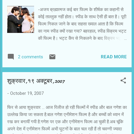
हुस्सैन के बारे में सभी जानते हैं.आमिर की मां के साथ वे नही रहते.उनकी आमिर
-अजय ब्रह्मात्मज कई बार फिल्म के शीर्षक का कहानी से
से अलग किस्म की खटपट है.वे ...
कोई ताल्लुक नहीं होता। स्पीड के साथ ऐसी ही बात है। पूरी
फिल्म निकल जाने के बाद सहसा ख्याल आता है कि फिल्म
का नाम स्पीड क्यों रखा गया? बहरहाल, स्पीड विक्रम भट्ट
की फिल्म है। भट्ट कैंप से निकलने के बाद विक्रम भट्ट
की कोई भी फिल्म दर्शकों को पसंद नहीं आई है। ऐसा क्यों
होता है कि कैंप या बैनर से छिटकने के बाद युवा निर्देशक
READ MORE
2 comments
पस्त हो जाते हैं। कुछ निर्देशक दिशानिर्देश मिले तभी अच्छा
काम कर सकते हैं। विक्रम भट्ट को जल्दी ही एक ठीक-
ठाक फिल्म बनानी होगी अपनी प्रतिष्ठा बचाने के लिए।
शुक्रवार,१९ अक्टूबर,2007
स्पीड की कहानी लंदन में घटित होती है। इस फिल्म में
मोबाइल फोन का प्रचुर इस्तेमाल हुआ है। कह लें कि वह
-
October 19, 2007
भी एक जरूरी कैरेक्टर बन गया है। वह लिंक है कैरेक्टरों
को जोड़ने का। संदीप (जाएद खान) भारत से लंदन गया है
फिर से आया शुक्रवार ... आज रिलीज हो रही फिल्मों में स्पीड और बाल गणेश का
अपनी प्रेमिका संजना (तनुश्री दत्ता) को समझाने। उसे
उल्लेख किया जा सकता है.बाल गणेश एनीमेशन फिल्म है और बच्चों को ध्यान में
एक रांग काल आता है, जो अपहृत हो चुकी युवती (उर्मिला
रख कर बनायीं गयी है.गणेश पर एक और एनीमेशन फिल्म आ चुकी है.अब चूंकि
मातोंडकर) का है। उसका अपहरण कर फिल्म का
अपने देश में एनीमेशन फिल्में अभी घुटनों के बाल चल रही हैं तो चवन्नी ज्यादा
खलनायक आफताब शिवदासानी उसके पति सिद्धार्थ (संजय