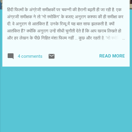
हिंदी फिल्मों के अंग्रेजी समीक्षकों पर चवन्नी की हैरानी बढ़ती ही जा रही है. एक
अंग्रजी समीक्षक ने तो 'नो स्मोकिंग' के बजाए अनुराग कश्यप की ही समीक्षा कर
दी. वे अनुराग से आतंकित हैं. उनके रिव्यू में यह बात साफ झलकती है. क्यों
आतंकित हैं? क्योंकि अनुराग उन्हें सीधी चुनौती देते हैं कि आप खराब लिखते हो
और हर लेखन के पीछे निहित मंशा फिल्म नहीं ... कुछ और रहती है. 'नो स्मोकिंग'
को लेकर बहुत कुछ लिखा और कहा जा रहा है. अनुराग कश्यप की यह फिल्म
कुछ लोगों की समझ में नहीं आई, इसलिए निष्कर्ष निकाल लिया गया कि फिल्म
READ MORE
4 comments
बुरी है. इस लॉजिक से तो हमें जो समझ में न आए, वो सारी चीजें बुरी हो गई.
समझदारी का रिश्ता उपयोगिता से जोड़कर ऐसे निष्कर्ष निकाले जाते हैं. आज की
पीढ़ी संस्कृत नहीं समझती तो फिर संस्कृत में लिखा सब कुछ बुरा हो गया. और
संस्कृत की बात क्या करें ... आज तो हिंदी में लिखा भी लोग नहीं पढ़ पाते, समझ
पाते ... तो फिर मान लें कि हम सभी हिंदी में लिखने वाले किसी दुष्कर्म में संलग्न हैं.
कला और अभिव्यक्ति के क्षेत्र में वह तुरंत पॉपुलर और स्वीकृत होता है, जो
प्रचलित रूप और फॉर्म अपना...