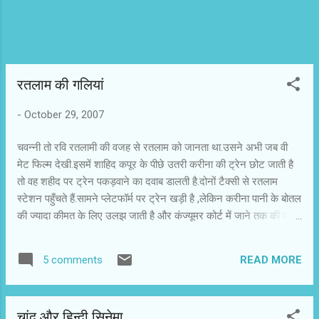
रतलाम की गलियां
-
October 29, 2007
चवन्नी तो रवि रतलामी की वजह से रतलाम को जानता था.उसने अभी जब वी
मेट फिल्म देखी.इसमें शाहिद कपूर के पीछे उतरी करीना की ट्रेन छोट जाती है
तो वह शहीद पर ट्रेन पकड़वाने का दवाब डालती है.दोनों टैक्सी से रतलाम
स्टेशन पहुँचते हैं.सामने प्लेटफॉर्म पर ट्रेन खड़ी है ,लेकिन करीना पानी के बोतल
की ज्यादा कीमत के लिए उलझ जाती है और कंज्यूमर कोर्ट में जाने तक की बात
करती है.इस बहस में उसकी ट्रेन फिर से छोट जाती है.फिर रतलाम रात की बाँहों
में दिखाई पड़ता है.कुछ मनचले दिखते हैं.ऐसे मनचले हर शहर में प्लेटफॉर्म और
READ MORE
5 comments
बस स्टैंड पर मिल जायेंगे.चवन्नी को याद है कि कॉलेज के दिनों में उसके कुछ
दोस्तों की शामें स्टेशन पर ही गुजरती थीं.उन्हें ट्रेन के आने-जाने का पूरा
आईडिया रहता था.यहाँ तक तो सब सही लगता है। करीना प्लेटफॉर्म से बाहर
चांद और हिन्दी सिनेमा
आती है तो स्टेशन के बाहर उन औरतों के बीच अनजाने में खड़ी हो जाती है ,जो