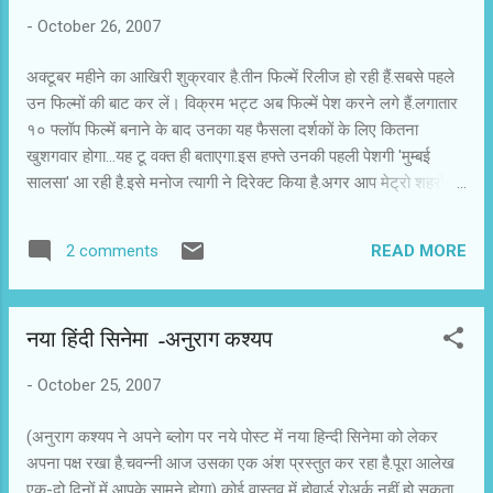
-
October 26, 2007
अक्टूबर महीने का आखिरी शुक्रवार है.तीन फिल्में रिलीज हो रही हैं.सबसे पहले
उन फिल्मों की बाट कर लें। विक्रम भट्ट अब फिल्में पेश करने लगे हैं.लगातार
१० फ्लॉप फिल्में बनाने के बाद उनका यह फैसला दर्शकों के लिए कितना
खुशगवार होगा...यह टू वक्त ही बताएगा.इस हफ्ते उनकी पहली पेशगी 'मुम्बई
सालसा' आ रही है.इसे मनोज त्यागी ने दिरेक्ट किया है.अगर आप मेट्रो शहरों में
नही रहते तो अपने जोखिम पर ही इस फिल्म को देखने जाएं.सेक्स,रोमांस और
रिश्तों की ऐसी उलझन समझना छोटे शहरों के दर्शकों की कल्पने से परे है।
READ MORE
2 comments
इम्तियाज़ अली की 'जब वी मेट 'रोमांटिक कॉमेडी है.चवन्नी गारंटी लेता है की इस
फिल्म पर खर्च किया आप का एक भी पैसा फिजूल नही जायेगा.हंसने,खुश होने
और राहत महसूस करेंगे आप यह फिल्म देख कर.दीवाली के पहले की छुट्टी या
नया हिंदी सिनेमा -अनुराग कश्यप
रविवार को पूरे परिवार के साथ भी आप यह फिल्म देख सकते हैं.इस फिल्म की
खूबियों के बारे में आप बताएं.चवन्नी की राय में शहीद कपूर और करीना कपूर की
-
October 25, 2007
जोड़ी को इतने रोमांटिक अंदाज़ में पहले नही देखा.इम्तियाज़ अली की पीठ
थपथपाप्यें और छोटे शहरों से आये निर्देशकों को बढावा दें तो और भी ऐसी ...
(अनुराग कश्यप ने अपने ब्लोग पर नये पोस्ट में नया हिन्दी सिनेमा को लेकर
अपना पक्ष रखा है.चवन्नी आज उसका एक अंश प्रस्तुत कर रहा है.पूरा आलेख
एक-दो दिनों में आपके सामने होगा) कोई वास्तव में होवार्ड रोअर्क नहीं हो सकता ..