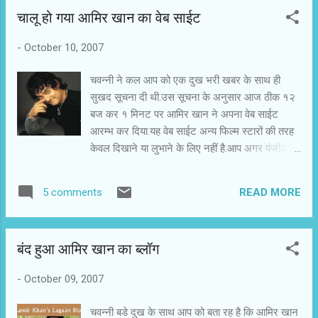
शायद वह बता ही नहीं पाए. चवन्नी को बॉलीवुड शब्द पसंद नहीं है. इससे एक
चालू हो गया आमिर खान का वेब साईट
तरफ हीन भावना और दूसरी तरफ हेय भावना प्रकट होती है. शाहरुख खान और
फराह खान 'ओम शांति ओम' को बेचने के तमाम हथकंडे अपना रहे हैं. इसमें कोई
-
October 10, 2007
बुराई नहीं है. फेरीवाला भी अ।वाज देता है तभी हम समझ पाते हैं कि वह गली में
अ। गया है. मछली बाजार है फिल्म इंडस्ट्री ... न...
चवन्नी ने कल आप को एक दुख भरी खबर के साथ ही
सुखद सूचना दी थी.उस सूचना के अनुसार आज ठीक १२
बज कर १ मिनट पर आमिर खान ने अपना वेब साईट
आरम्भ कर दिया.यह वेब साईट अन्य फिल्म स्टारों की तरह
केवल दिखाने या लुभाने के लिए नहीं है.आप अगर पंजीकरण
कर लेते है तो आप आमिर खान से बात कर सकते हैं.आमिर
ने वादा किय है कि वे बार-बार यहाँ आएंगे और सभी से
READ MORE
5 comments
बातचीत करेंगे.आमिर बहस के लिए भी तैयार हैं. चवन्नी के
कुछ पाठकों को लग सकता है कि ऐसा क्या है कि चवन्नी
हमेशा आमिर की ही बातें करता है.चवन्नी को लगता है कि
बंद हुआ आमिर खान का ब्लॉग
अगर कोई स्तर अपने प्रशंसकों से बहस और बातचीत के
लिए तैयार है तो उसकी जानकारी हिंदी के प्रशंसकों और
-
October 09, 2007
पाठकों को भी मिलनी चाहिऐ.अब आप ही कहो कि आप ऐसा
मौका गंवाना चाहेंगे. आमिर खान के वेक साईट पर फिलहाल
चवन्नी बडे दुख के साथ आप को बता रह है कि आमिर खान