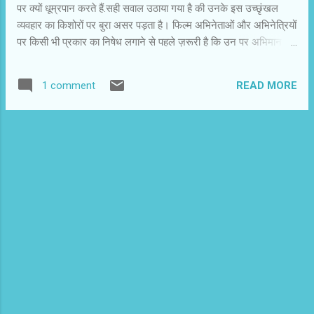
पर क्यों धूम्रपान करते हैं.सही सवाल उठाया गया है की उनके इस उच्छृंखल
व्यवहार का किशोरों पर बुरा असर पड़ता है। फिल्म अभिनेताओं और अभिनेत्रियों
पर किसी भी प्रकार का निषेध लगाने से पहले ज़रूरी है कि उन पर अभिमान
निषेध लगाया जाये.चवन्नी को इन स्टारों से मिलने के कई मौके मिले हैं और आगे
भी मिलेंगे.बातचीत के दरम्यान थोडा बेतक़ल्लुफ़ होने पर इनका अभिमान जाग
READ MORE
1 comment
पड़ता है. अहम् सिर उठता है.लगभग सारे ही सितारे
आत्मरति,आत्ममोह,आत्ममुग्धता और अंहकार के शिकार हैं.शाहरुख़ खान की
बातचीत देखें और सुनें तो जाम की तरह छलकते उनके अहम् से आप गीले तक हो
सकते हैं.सिर्फ शाहरुख़ ही क्यों ...हर स्टार केवल अपनी ही बात करता नज़र आता
है। अभिमान होना या स्वाभिमानी होना गलत नही है,लेकिन अभिमान हद से बढे
तो अंहकार बनता है और अहंकारी व्यक्ति अनजाने में अपना ही नुकसान करता
रहता है.फिल्म जगत के लोगों को अपने अंहकार में नष्ट होते चवन्नी ने देखा,पढा
और सुना है.चवन्नी की सिफारिश है क...