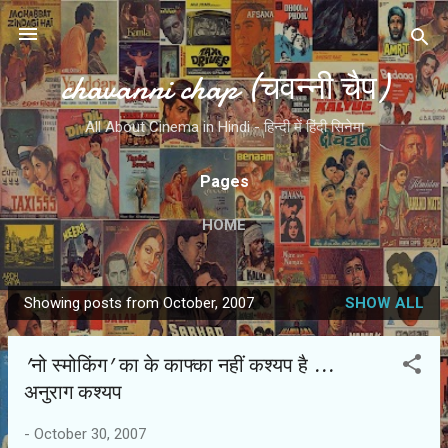
Skip to main content
chavanni chap (चवन्नी चैप)
All About Cinema in Hindi - हिन्दी में हिंदी सिनेमा
Pages
HOME
Showing posts from October, 2007
SHOW ALL
P
o
'नो स्मोकिंग' का के काफ्का नहीं कश्यप है ...
s
अनुराग कश्यप
t
s
-
October 30, 2007