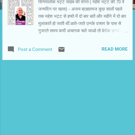
सिनेमालोक भट्ट साहब की संगत ( महेश भट्ट की 70 वें
जन्मदिन पर खास) - अजय ब्रह्मात्मज कुछ सालों पहले
तक महेश भट्ट से हफ्ते में दो बार बातें और महीने में दो बार
मुलाकातें हो जाती थीं.आते-जाते उनके दफ्तर के पास से
गुजरते समय कभी अचानक चले जाओ तो बेरोक उनके
कमरे में जाने की छूट थी. यह छूट उन्होंने ने ही दी थी. हिंदी
फिल्म इंडस्ट्री के बात-व्यवहार को समझने की समझदारी
READ MORE
Post a Comment
उनसे मिली है.उनके अलावा श्याम बेनेगल ने मेरी फिल्म
पत्रकारिता के आरंभिक दिनों में अंतदृष्टि दी. फिलहाल
महेश भट्ट की संगत के बारे में.इसी हफ्ते गुरुवार 20
सितम्बर को उनका 70 वां जन्मदिन है. भट्ट साहब से
मिलना तो 1982( अर्थ) और 1984( सारांश) में ही हो गया
था. दिल्ली में रहने के दिनों में इन फिल्मों की संवेदना ने
प्रभावित किया था.समानांतर सिनेमा की दो सक्षम
अभिनेत्रियों(शबाना आज़मी और स्मिता पाटिल) की यह
फिल्म वैवाहिक रिश्ते में स्त्री पक्ष को दृढ़ता से रखती है.घर
छोड़ते समय पूजा का जवाब ऐसे रिश्तों को झेल रही तमाम
औरतों को नैतिक ताकत दे गया था.इस एक फिल्म ने शबाना
आज़मी को समकालीन अभिनेत्रियों में अजग जगह दिला दी