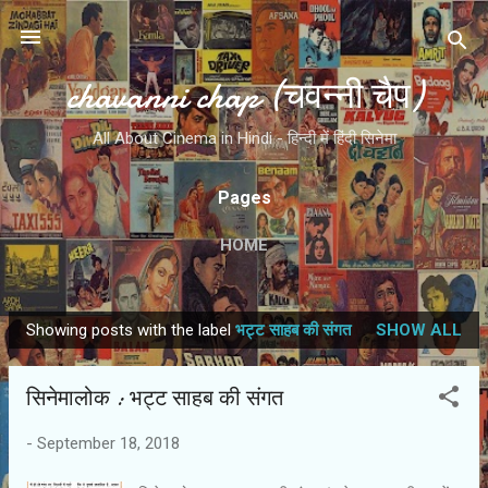
Skip to main content
chavanni chap (चवन्नी चैप)
All About Cinema in Hindi - हिन्दी में हिंदी सिनेमा
Pages
HOME
Showing posts with the label
भट्ट साहब की संगत
SHOW ALL
P
o
सिनेमालोक : भट्ट साहब की संगत
s
t
-
September 18, 2018
s