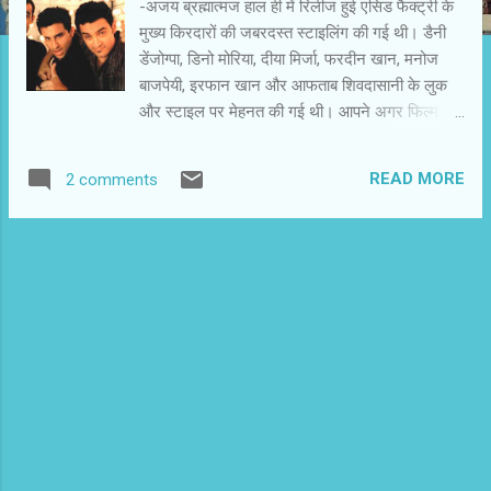
-अजय ब्रह्मात्‍मज हाल ही में रिलीज हुई एसिड फैक्ट्री के
मुख्य किरदारों की जबरदस्त स्टाइलिंग की गई थी। डैनी
डेंजोग्पा, डिनो मोरिया, दीया मिर्जा, फरदीन खान, मनोज
बाजपेयी, इरफान खान और आफताब शिवदासानी के लुक
और स्टाइल पर मेहनत की गई थी। आपने अगर फिल्म
देखी हो, तो गौर किया होगा कि कैमरा उनके कपड़ों, जूतों,
बालों और एक्सेसरीज पर बार-बार रुक रहा था। निर्देशक
READ MORE
2 comments
और कैमरामैन उन्हें रेखांकित करना चाह रहे थे। एसिड
फैक्ट्री रिलीज होने के पहले से फिल्म के स्टार रैंप पर दिख
रहे थे। डेढ़ साल पहले बैंकॉक में आयोजित आईफा अवार्ड
समारोह में पहली बार फिल्म के कुछ किरदार रैंप पर चले
थे। तब निर्देशक सुपर्ण वर्मा और निर्माता संजय गुप्ता की
चाल में भी दर्प दिखा था। लेकिन, फिल्म का क्या हुआ?
सारी स्टाइलिंग और उसके रेखांकन एवं प्रचार के बावजूद
एसिड फैक्ट्री औंधे मुंह गिरी है, क्योंकि किरदारों पर ध्यान
नहीं दिया गया। लुक और स्टाइल पर इन दिनों ज्यादा जोर
दिया जाने लगा है और उन्हें प्रचारित भी किया जाता है।
फिल्म की खासियत के तौर पर उन्हें गिनाया जाता है। इन
दिनों फिल्म के लेखकों और अन्य तकनीशियनों से ज...