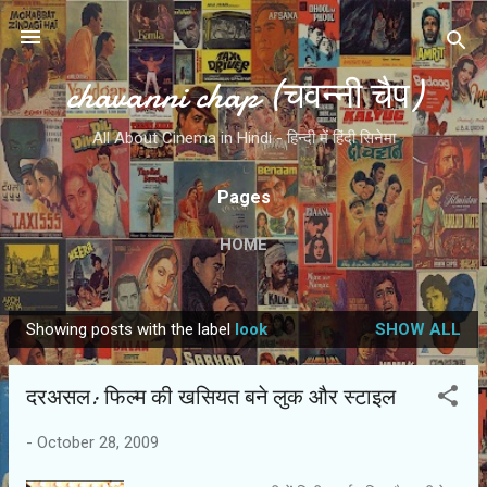
Skip to main content
chavanni chap (चवन्नी चैप)
All About Cinema in Hindi - हिन्दी में हिंदी सिनेमा
Pages
HOME
Showing posts with the label
look
SHOW ALL
P
o
दरअसल: फिल्म की खसियत बने लुक और स्टाइल
s
t
-
October 28, 2009
s