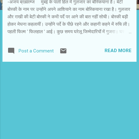
-अजय ब्रह्मात्‍म्‍ज मुंबई के पाली हिल में गुलजार का बोस्कियाना है। बेटी
बोस्‍की के नाम पर उन्‍होंने अपने आशियाने का नाम बोस्कियाना रखा है। गुलजार
और राखी की बेटी बोस्‍की ने कभी पर्दे पर आने की बात नहीं सोची। बोस्‍की बड़ी
होकर मेघना कहलायीं। उन्‍होंने पर्दे के पीछे रहने और कहानी कहने में रुचि ली।
पहली फिल्‍म ‘ फिलहाल ’ आई। कुछ समय घरेलू जिम्‍मेदारियोंं में गुजरा। घर-
परिवार की आवश्‍यक जिम्‍मेदारी से अपेक्षाकृत मुक्‍त होने पर उन्‍होंने फिर से फिल्‍म
निर्देशन के बारे में सोचा। इस बार उन्‍हें अपने पिता गलजार के प्रिय विशाल
READ MORE
Post a Comment
भारद्वाज का साथ मिला। ‘ तलवार ’ बनी और अब रिलीज हो रही है।
मेघना टोरंटो फिल्‍म फस्टिवल से लौटी हैं। वहां इस फिल्‍म को अपेक्षित सराहना
मिली है। मेघना अपने अनुभव बताती हैं, ’ जिंदगी के कुछ लमहे ऐसे होते हैं,जिन्‍हें
आप हमेशा याद रखते हैं। वे यादगार हो जाते हैं। पहले ही सीन में इरफान एक
लतीफा सुनाते हैं। इस लतीफे पर यहां की स्‍क्रीनिंग में किसी ने रिएक्‍ट नहीं
किया था। ...