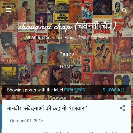
Skip to main content
chavanni chap (चवन्नी चैप)
All About Cinema in Hindi - हिन्दी में हिंदी सिनेमा
Pages
HOME
Showing posts with the label
मेघना गुलजार
SHOW ALL
P
o
मानवीय संवेदनाओं की कहानी 'तलवार'
s
t
-
October 01, 2015
s