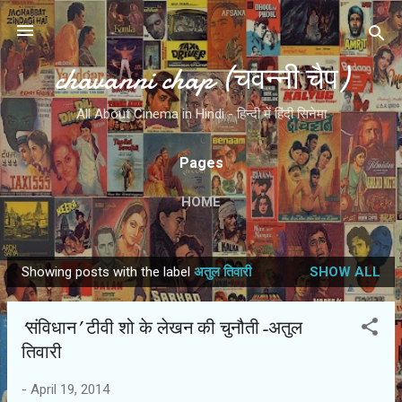
Skip to main content
chavanni chap (चवन्नी चैप)
All About Cinema in Hindi - हिन्दी में हिंदी सिनेमा
Pages
HOME
Showing posts with the label
अतुल तिवारी
SHOW ALL
P
o
‘संविधान’ टीवी शो के लेखन की चुनौती-अतुल
s
तिवारी
t
s
-
April 19, 2014