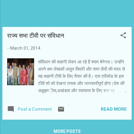
देखते हुए दर्शक गौर कर रहे होंगे कि उस दौर के सभी नेता
अच्छे वक्त...
राज्‍य सभा टीवी पर संविधान
-
March 01, 2014
संविधान की कहानी लेकर आ रहे हैं श्‍याम बेनेगल। उन्‍होंने
अपने क्षम लेखकों अतुल तिवारी और शमा ज़ैदी की मदद से
यह कहानी टीवी के लिए तैयार की है। दस एपीसोड के इस
टीवी शो को देखना राचक और जानकारीपूर्ण होगा।देश की
अक्षुझण्‍ीता,अखंडता और स्‍वायत्‍ता के लिए बना यह
संविधान ही अभी तक लोकतंत्र और नागरिकों के मौलिक
अधिकारों का निर्देशक रहा है। आप अपनी हर व्‍यस्‍तता रद्द
READ MORE
Post a Comment
कर यह टीवी शो देखें। वैसे भी रविवार का 11 बजे आप
आमिर खान का टीवी शो सत्‍यमव जयते तो देखेंगे ही।
उसका जबरदस्‍त प्रचार हुआ है,लेकिन इस अप्रचारित शो
MORE POSTS
को देख कर आप खुद का कल्‍याण करेंगे। इसका प्रसारण