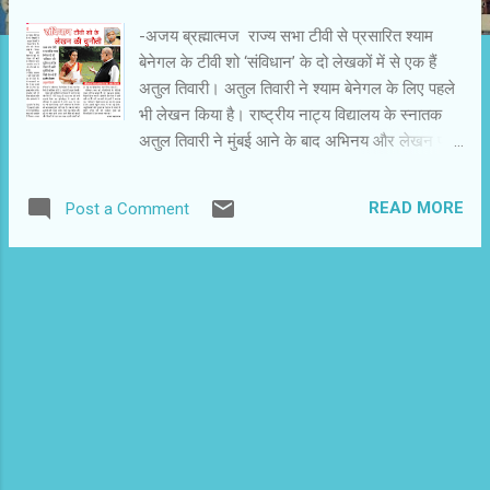
-अजय ब्रह्मात्मज राज्य सभा टीवी से प्रसारित श्याम
बेनेगल के टीवी शो ‘संविधान’ के दो लेखकों में से एक हैं
अतुल तिवारी। अतुल तिवारी ने श्याम बेनेगल के लिए पहले
भी लेखन किया है। राष्ट्रीय नाट्य विद्यालय के स्नातक
अतुल तिवारी ने मुंबई आने के बाद अभिनय और लेखन पर
ध्यान दिया। 1994 में आई गोविंद निहलानी की फिल्म
‘द्रोहकाल’ के संवाद उन्होंने लिखे थे। ‘मिशन
READ MORE
Post a Comment
काश्मीर’,‘नेताजी सुभाषचंद्र बोस’ और ‘विश्वरूपम’ जैसी
फिल्मों के लेखन से जुड़े रहे अतुल तिवारी ‘संविधान’ के
लेखन को बड़ी चुनौती मानते हैं। संविधान सभा की सत्रों
को टीवी शो में ऐसे नाटकीय रूप में प्रस्तुत करना
था,जिसमें दर्शकों की रुचि बनी रहे और संविधान की गरिमा
भी बनी रहे अतुल तिवारी ‘संविधान’ में गोविंद वल्लभ पंत की
भूमिका भी निभा रहे हैं। घनी मूंछों और हाव-भाव से वे पंत
जी की तरह ही लगते हैं। वे बताते हैं कि इस शो में सभी
कलाकारों का चयन का मुख्य आधार यही था कि वे कद-
काठी और चेहरे से मूल नेताओं के करीब हों। फिर यह भी
खयाल रखना था कि वे धाराप्रवाह बोल सकें। ‘संविधान’