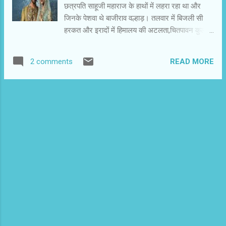
छत्रपति साहूजी महाराज के हाथों में लहरा रहा था और
प्रेम को धर्म , समाज औऱ तमाम मान्यताओं से आगे ज...
जिनके पेशवा थे बाजीराव वल्हाड़। तलवार में बिजली सी
हरकत और इरादों में हिमालय की अटलता,चितपावन कुल के
ब्राह्मनों का तेज और आंखों में एक ही सपना... दिल्‍ली के
तख्‍त पर लहराता हुआ मराठाओं का ध्‍वज। कुशल
READ MORE
2 comments
नेतृत्‍व,बेजोड़ राजनीति और अकल्‍पनीय युद्ध कौशल से दस
सालों में बाजीराव ने आधे हिंदुस्‍तान पर अपना कब्‍जा जमा
लिया। दक्षिण में निजाम से लेकर दिल्‍ली के मुगल दरबार
तक उसकी बहादुरी के चर्चे होने लगे। इस राजनीतिक
पृष्‍ठभूमि में रची गई संजय लीला भंसाली की ऐतिहासिक
प्रेमकहानी है ‘ बाजीराव मस्‍तानी ’ । बहादुर बाजीराव और
उतनी ही बहादुर मस्‍तानी की यह प्रेमकहानी छोटी सी है।
अपराजेय मराठा योद्धा बाजीराव और बुंदेलखंड की बहादुर
राजकुमारी मस्‍तानी के बीच इश्‍क हो जाता है। बाजीराव
अपनी कटार मस्‍तानी को भेंट करता है। बुंदेलखंड की
परंपरा में कटार देने का मतलब शा...