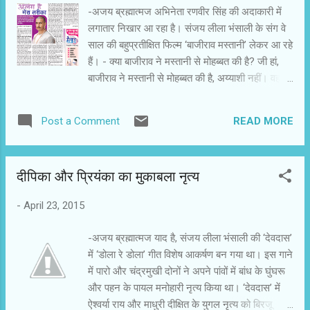
कि उनके दिल पर क्‍या बीती होगी ? उनके बारे में रहस्‍य बना
-अजय ब्रह्मात्मज अभिनेता रणवीर सिंह की अदाकारी में
हुआ है। -किस तरह का रहस्‍य है ? 0 बाजीराव के बारे में
लगातार निखार आ रहा है। संजय लीला भंसाली के संग वे
सभी जानते हैं कि वह अराजेय योद्धा था। मस्‍तानी की
साल की बहुप्रतीक्षित फिल्म ‘बाजीराव मस्तानी’ लेकर आ रहे
प्रेमकहानी भी लोग जानते हैं। बाजीराव घर तो आते होंगे।
हैं। - क्या बाजीराव ने मस्तानी से मोहब्बत की है? जी हां,
तब क्‍या होता था ? उनकी पर्सनल लाइफ कैसी थी ? संजय
बाजीराव ने मस्तानी से मोहब्बत की है, अय्याशी नहीं। वह
स...
बार-बार ऐसा कहता रहता है, क्योंकि कई लोग ऐसे हैं, जो
उनकी मुहब्बत के खिलाफ हैं। लिहाजा वह चाहता है कि लोग
READ MORE
Post a Comment
उनके रिश्ते को समझें व उसका सम्मान करें। -संजय लीला
भंसाली के व इतिहास के बाजीराव में कितना अंतर है? या
फिर दोनों को एक जैसा ही रखा गया है? एक किताब है
दीपिका और प्रियंका का मुकाबला नृत्य
‘पेशवा घराण्याचां इतिहास’। उसमें दर्ज कहानी को संजय
सर ने खूबसूरती से दर्शाया है। फिल्म उस किताब पर
-
April 23, 2015
आधारित है। बाजीराव और मस्तानी के बारे में जो व्याख्या
वहां की गई है, उसे ही फिक्शन की शक्ल दी गई है। वे यह
-अजय ब्रह्मात्मज याद है, संजय लीला भंसाली की ‘देवदास’
नहीं कह रहे हैैं कि दोनों के रिश्तों की कशमकश असल में भी
में ‘डोला रे डोला’ गीत विशेष आकर्षण बन गया था। इस गाने
वैसी ही रही होगी, जैसा फिल्म में है। -बाजीराव आपके लिए
में पारो और चंद्रमुखी दोनों ने अपने पांवों में बांध के घुंघरू
क्या हैैं? मैैंने स्कूल में केवल शिवाजी महाराज के इतिहास के
और पहन के पायल मनोहारी नृत्य किया था। ‘देवदास’ में
बारे में पढ़ा था। पेशवा बाजीराव के बारे में पूर्ण विवरण नहीं
ऐश्वर्या राय और माधुरी दीक्षित के युगल नृत्य को बिरजू