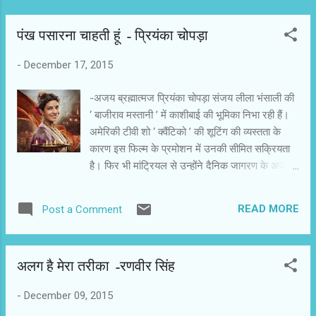
पंख पसारना चाहती हूं - प्रियंका चोपड़ा
-
December 17, 2015
-अजय ब्रह्मात्‍मज प्रियंका चोपड़ा संजय लीला भंसाली की
‘ बाजीराव मस्‍तानी ’ में काशीबाई की भूमिका निभा रही हैं।
अमेरिकी टीवी शो ‘ क्‍वैंटिको ’ की शूटिंग की व्‍यस्‍तता के
कारण इस फिल्‍म के प्रमोशन में उनकी सीमित सक्रियता
है। फिर भी मांट्रियल से उन्‍होंने दैनिक जागरण के अजय
ब्रह्मात्‍मज से बात की। -पहला सवाल तो यही कि काशीबाई
की भूमिका कैसे मिली ? 0 मैं दार्जीलिंग में ‘ मैरी कॉम ’ की
READ MORE
Post a Comment
शूटिंग कर रही थी। वहीं संजय सर का संदेश मिला कि वे
मिलना चाहते हैं। उनके लेखक प्रकाश भाई ने मुझे नैरेशन
दिया। मुझे काशीबाई का किरदार इसलिए अच्‍छा लगा कि
अलग है मेरा तरीका -रणवीर सिंह
उनके बारे में अधिक जानकारी नहीं है। बाजीराव और
मस्‍तानी के बारे में सभी जानते हैं। किसी ने सोचा ही नहीं कि
-
December 09, 2015
काशी का क्‍या हुआ ? मेरे पास कोई रेफरेंस पाइंट नहीं था