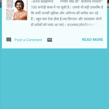
-अजय ब्रह्मात्‍मज रणवीर सिंह की ‘ बाजीराव मस्‍तानी ’
100 करोड़ी क्‍लब में जा चुकी है। उससे भी बड़ी उपलब्धि है
कि सभी उनकी भूमिका और अभिनय की तारीफ कर रहे
हैं। बहुत कम ऐसा होता है,जब किरदार और कलाकार दोनों
ही दर्शकों को पसंद आ जाएं। दरअसल,लोकप्रियता की यह
द्वंद्वात्‍मक प्रक्रिया है। इस फिल्‍म की सफलता और सराहना
से रणवीर सिंह अपनी पीढ़ी के संभावनाशील अभिनेता के
READ MORE
Post a Comment
तौर पर उभरे हैं। इस पहचान ने उनकी एनर्जी को नया
आयाम दे दिया है। उनकी अगली फिल्‍म आदित्‍य चोपड़ा के
निर्देशन में आ रही ‘ बेफिकरे ’ है। फिलहाल वे लंबी
छ़ुट्टी पर निकल चुके हैं। इस छ़ुट्टी में ही वे ‘ बेफिकरे ’ के
लुक और परिधान की तैयारी करेंगे। बाजीराव के किरदार से
बाहर निकलने के लिए भी जरूरी है कि वे थोड़ा आराम
करें। अपने अंदर से उसे उलीचें और फिर नए किरदार को
आत्‍मसात करें। वे उत्‍साहित हैं कि उन्‍हें आदित्‍य चोपड़ा के
साथ काम करने का मौका मिल रहा है। कम लोग जानते हैं
कि आदित्‍य चोपड़ा उनके खास मेंटोर है। उनके करिअर के
अहम फैसले भी वाईआरएफ(यशराज फिल्‍म्‍स) टैलेंट ट...