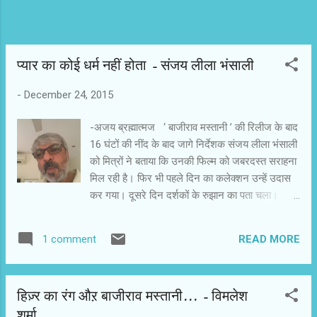
प्‍यार का कोई धर्म नहीं होता - संजय लीला भंसाली
-
December 24, 2015
-अजय ब्रह्मात्‍मज ‘ बाजीराव मस्‍तानी ’ की रिलीज के बाद
16 घंटों की नींद के बाद जागे निर्देशक संजय लीला भंसाली
को मित्रों ने बताया कि उनकी फिल्‍म को जबरदस्‍त सराहना
मिल रही है। फिर भी पहले दिन का कलेक्‍शन उन्‍हें उदास
कर गया। दूसरे दिन दर्शकों के रुझान का पता चला।
भंसाली भी उत्‍साहित हुए। फिल्‍म की रिलीज के पहले
व्‍यस्‍तता की वजह से बात न कर पाने की उन्‍होंने अब भरपाई
READ MORE
1 comment
की। हमारे लिए भी अच्‍छा मौका था कि यह बातचीत फिल्‍म
देखने की बाद हुई। इस बातचीत में संजय लीला भंसाली ने
अपना पक्ष रखा... -बाजीराव पेशवा पर फिल्म बनाने की क्यों
हिज़्र का रंग औऱ बाजीराव मस्तानी... - विमलेश
सोची आप ने ? 0 बाजीराव ने चालीस लड़ाइयां जीती थी।
शर्मा
इसके बावजूद उन्हें अपने परिवार के सामने हथियार डालने