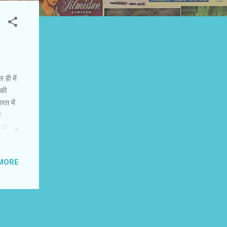
ही में
 की
रत में
र
क्योंकि
शा,
 वही
MORE
कारी
निशानी