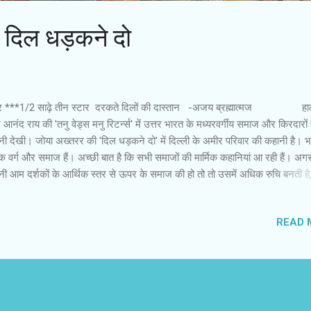
 : दिल धड़कने दो
टार ***1/2 साढ़े तीन स्‍टार दरकते दिलों की दास्‍तान -अजय ब्रह्मात्‍मज हाल 
 आनंद राय की 'तनु वेड्स मनु रिटर्न्स' में उत्तर भारत के मध्यरवर्गीय समाज और किरदारों
ी देखी। जोया अख्तरर की 'दिल धड़कने दो' में दिल्ली के अमीर परिवार की कहानी है। भा
 वर्ग और समाज हैं। अच्छी बात है कि सभी समाजों की मार्मिक कहानियां आ रही हैं। अग
ी आम दर्शकों के आर्थिक स्तर से ऊपर के समाज की हो तो तो उसमें अधिक रुचि बनती है, 
े साथ अभिलाषा और लालसा भी जुड़ जाती है। कमल मेहरा के परिवार में उनकी बेटी आए
ा कबीर, बीवी नीलम और पालतू कुत्ता प्लूटो है। यह कहानी प्लूटो ही सुनाता है।
READ 
किरदारों से हमें मिलाता है। प्लूटो ही उनके बीच के रिश्तों की गर्माहट और तनाव की जान
 है। आएशा के दोस्ते सन्नी गिल ने ही कभी प्लूाटो को गिफ्ट किया था, जो उनके प्यार की 
ाथ ही परिवार का...