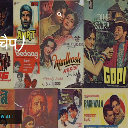
चैप)
W ALL