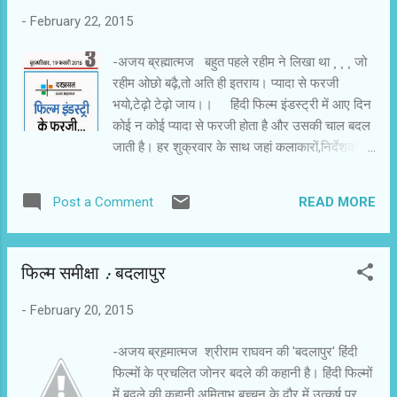
-
February 22, 2015
-अजय ब्रह्मात्‍मज बहुत पहले रहीम ने लिखा था ¸ ¸ ¸ जो
रहीम ओछो बढ़ै,तो अति ही इतराय। प्यादा से फरजी
भयो,टेढ़ो टेढ़ो जाय।। हिंदी फिल्म इंडस्ट्री में आए दिन
कोई न कोई प्यादा से फरजी होता है और उसकी चाल बदल
जाती है। हर शुक्रवार के साथ जहां कलाकारों,निर्देशकों
और निर्माताओं की पोजीशन बदलती है,वहां बदलाव ही
नियमित प्रक्रिया है। रोजाना हजारों महात्वाकांक्षी हिंदी
READ MORE
Post a Comment
फिल्मों में अपनी मेहनत से जगह बनाने मुंबई पहुंचते हैं।
उनमें से कुछ की ही मेहनत रंग लाती है। धर्मभीरू और
भाग्यवादी समाज में सफलता के विश्लेषण के बजाए सभी उसे
फिल्‍म समीक्षा : बदलापुर
किस्मत से जोड़ देते हैं। अजीब सी बात है कि सफल और
कामयाब भी आनी कामयाबी को नसीब और किस्मत का
-
February 20, 2015
नतीजा मानते हैं। सच्चाई यह है कि हिंदी फिल्म इंडस्ट्री में
लगनशील और मेहनती ही सफल होते हैं। प्रतिभा हो तो
-अजय ब्रह़मात्‍मज श्रीराम राघवन की 'बदलापुर' हिंदी
सहूलियत होती है। रास्ते सुगम होते हैं। किस्मत और संयोग
फिल्मों के प्रचलित जोनर बदले की कहानी है। हिंदी फिल्मों
तो महज कहने की बातें हैं। फिल्म इंडस्ट्री में कहा और
में बदले की कहानी अमिताभ बच्चन के दौर में उत्कर्ष पर