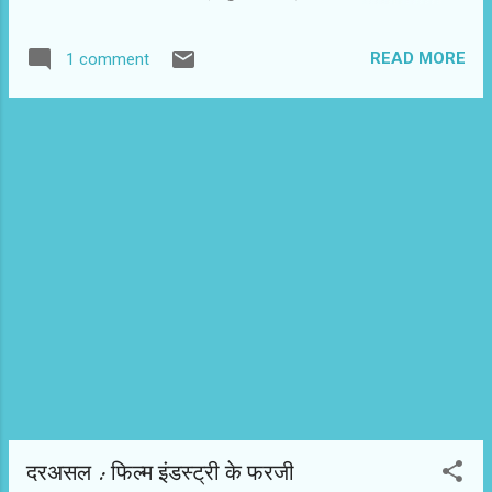
मौलिक लगता है। फिल्म को हिंसा व अन्य कारणों से एडल्ट सर्टिफिकेट मिला है
तो बच्चे नहीं देख सकते। पारंपरिक ख़यालों वाले परिवार भी एक-दो दृश्यों से
READ MORE
1 comment
साथ में असहज हो सकते हैं। बाकी ये फिल्म जरूर देखनी चाहिए। ऐसा सिनेमा
उम्मीद जगाता है। नवाजुद्दीन सिद्दीकी ने जैसा काम किया है वैसा शाहरुख,
सलमान, अमिताभ, अक्षय अपने महाकाय करियर में नहीं कर पाए हैं। फिल्म का
श्रेष्ठ व सिहरन पैदा करता दृश्य वो है जहां लायक रघु से कहता है, "मेरा तो गरम
दिमाग था। तेरा तो ठंडा दिमाग था? तूने लोगों को मार दिया। हथौड़े से। वो भी
निर्दोष। क्या फर्क रह गया...?’ यहां से फिल्म नतमस्तक करती है। कुछ चीप
थ्रिल्स हैं जिन्हें भूल जाएं तो इस श्रेणी म...
दरअसल : फिल्‍म इंडस्‍ट्री के फरजी