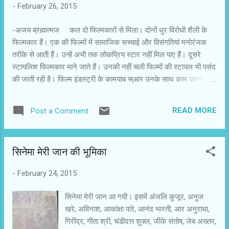
-
February 26, 2015
से साधु आगाशे को बहाल किया जाता है। उन्हें अंडरवर्ल्ड से
निबटने की पूरी छूट दी जाती है। साधु आगाशे पुराने तरीके
-अजय ब्रह्मात्मज कल दो फिल्मकारों से मिला। दोनों धुर विरोधी शैली के
से अंडरवर्ल्ड के अपराधियों की सफाई शुरू करते हैं। नए
फिल्मकार हैं। एक की फिल्मों में सामाजिक सच्चाई और विसंगतियां मनोरंजक
सिस्टम में फिर से कुछ पुलिस अधिकारी भ्रष्ट नेताओं और
तरीके से आती हैं। उन्हें अभी तक लोकप्रिय स्टार नहीं मिल पाए हैं। दूसरे
अपराधियों से मिले हुए हैं। सफाई करते-करते साधु आगाशे
स्टायलिश फिल्मकार माने जाते हैं। उनकी नहीं चली फिल्मों की स्टायल भी पसंद
इस दुष्चक्र की तह तक पहुंचते हैं। वहां उन्हें अपराधियों की
की जाती रही है। फिल्म इंडस्ट्री के कामयाब स्आर उनके साथ काम करने को
संगत दिखती है...
लालायित रहते हैं। अभी पहले फिल्मकार अपनी फिल्म को अंतिम रूप दे रहे हैं।
यह फिल्म एक स्टूडियो से बनी है। दूसरे फिल्मकार अपनी फिल्म की तैयारी में
READ MORE
Post a Comment
हैं। उन्हें यकीन है कि उन्हें मनचाहे सितारे मिल जाएंगे। वे अपनी फिल्म की सही
माउंटिंग कर लें। दोनों व्यस्त हैं। उन दोनों में फिल्म निर्माण की चिंताओं की
अनेक समानताओं में से एक बड़ी समानता असुरक्षा की है। दोनों असुरक्षित हैं।
सिनेमा मेरी जान की भूमिका
हिंदी फिल्म इंडस्ट्री की यह आम समस्या है। शुरूआत की पहली सीढ़ी से
लेकर सफलता के शीर्ष पर विराजमान तक असुरक्षित हैं। अमिताभ बच्चन बार-
-
February 24, 2015
बार कहते हैं कि मैं अपनी हर नई फिल्म के समय असुरक्षित महसूस करता हूं।
हम सभी जानते हें कि उन्होंने अपने फिल्मी ...
सिनेमा मेरी जान आ गयी। इसमें अंजलि कुजूर, अनुज
खरे, अविनाश, आकांक्षा पारे, आनंद भारती, आर अनुराधा,
गिरींद्र, गीता श्री, चंडीदत्त शुक्‍ल, जीके संतोष, जेब अख्‍तर,