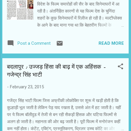
विदेश के फिल्म समारोहों की सैर के बाद सिनेमाघरों में आ
उन्होंने तय कर लिया था कि कभी न कभी उनके साथ काम
रही है। अंतर्निहित कारणों से यह फिल्म देश के चुनिंदा
करेंगे। दोनों अपने संघर्ष में लगे रहे। यह संयोग ‘बदलापुर’
शहरों के कुछ सिनेमाघरों में रिलीज हो रही है। मल्टीप्लेक्स
में संभव हुआ। नवाज बताते हैं,‘एक दिन मुझे फोन आया कि
के आने के बाद माना गया था कि बेहतरीन फिल्मों के
आकर मिलो। तुम्हें एक स्क्रिप्ट सुनानी है। मै...
प्रदर्शन की राह आसान होगी,लेकिन हआ इसके विपरीत।
अब छोटी और बेहतरीन फिल्मों का प्रदर्शन और भी मुश्किल
READ MORE
Post a Comment
हो गया है। बहरहाल, ‘किस्सा’ के निर्देशक अनूप सिंह ने
फिल्म के बारे में बताया। पार्टीशन की पृष्ठभूमि की यह फिल्म
पंजाबी भाषा में बनी है। प्रस्तुत हैं निर्देशक अनूप सिंह की
बदलापुर : उज्जड़ हिंसा की बाढ़ में एक अहिंसक -
बातों के अंश-: ‘किस्सा’ का खयाल पार्टीशन को 67-68
गजेन्‍द्र सिंह भाटी
साल हो गए,लेकिन हम सभी देख रहे हैं कि अभी तक दंगे-
फसाद हो रहे हैं। आए दिन एक नया नरसंहार होता है। हर
-
February 23, 2015
दूसरे साल कोई नया सांप्रदायिक संघर्ष होता है। लोग गायब
हो जाते हैं। कुछ मारे जाते हैं। हम अगले दंगों तक उन्हें
गजेंद्र सिंह भाटी फिल्म जिस अफ्रीकी लोकोक्ति पर शुरू में खड़ी होती है कि
आसानी से भूल जाते हैं। देश के नागरिकों को यह सवाल
कुल्हाड़ी भूल जाती है लेकिन पेड़ याद रखता है, उससे अंत में हट जाती है। यहीं
मथता होगा कि आखिर क्यों देश में दंगे होते रहते हैं? इस
पर ये फिल्म बॉलीवुड में तेजी से बन रही सैकड़ों हिंसक और घटिया फिल्मों से
सवाल से ही फिल्म का खयाल आया। सिर्फ अपने देश में ही
अलग हो जाती है। महानता की ओर बढ़ जाती है। पूरी फिल्म में मनोरंजन कहीं
नहीं। पिछले 20 सालों में अनेक देश ट...
कम नहीं होता। कंटेंट, एक्टिंग, प्रस्तुतिकरण, थ्रिलर उच्च कोटि का और