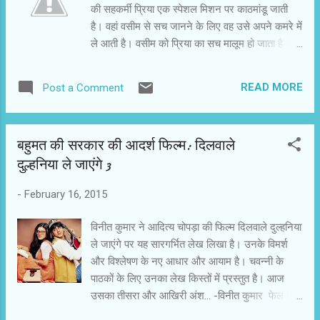
की सहकर्मी प्रिया एक स्पेशल मिशन पर काठमांडू जाती
उससे मुझ पर पड़े असर के न जाने कितने पन्ने फड़फडाने
है। वहां वसीम से सच जानने के लिए वह उसे अपने कमरे में
लगे। महबूब सी आमद- कनखियों से इधर-उधर देखता,
ले आती है। वसीम को प्रिया का सच मालूम हो जाता है।
छुपते-छुपाते, सहमते हुए डरते...
वहां दोनों की भिड़ंत होती है। प्रिया अपने पुरुष सहकर्मी का
इंतजार नहीं करती। वह टूट पड़ती और उसे धराशायी
READ MORE
Post a Comment
करती है। हिंदी फिल्मों में ऐसा कम होता है। ज्यादातर
फिल्मों में स्त्री पात्र पुरुषों के हाथों बचायी जाती हैं। तापसी
पन्नू चल रही तारीफ से खुश हैं। - क्या वसीम से भिडंत के
बहुमत की सरकार की आदर्श फिल्म: दिलवाले
सीन करते समय यह खयाल आया था कि इसे ऐसी सराहना
दुल्हनिया ले जाएंगे 3
मिलेगी? 0 यह उम्मीद तो थी कि सराहना मिलेगी। फिल्म में
मेरा रोल महत्वपूर्ण था। यह उम्मीद नहीं की थी कि मेरे सीन
-
February 16, 2015
पर लोग तालियां और सीटियां मारेंगे। टिप्पणियां करेंगे। यह
तो अविश्वसनीय सराहना हो गई है। -क्या नीरज पाण्डेय ने
विनीत कुमार ने आदित्‍य चोपड़ा की फिल्‍म दिलवाले दुल्‍हनिया
कोई इशारा किया था कि सीन का जबरदस्त इंपैक्ट होगा? 0
ले जाएंगे पर यह सारगर्भित लेख लिखा है। उनके विमर्श
नीरज पाण्डेय अधिक बात करने में विश्वास नहीं करते।
और विश्‍लेषण के नए आधार और आयाम है। चवन्‍नी के
उन्होंने यही कहा था कि रियल लगना चाहिए। दर्शकों को
पाठकों के लिए उनका लेख किस्‍तों में प्रस्‍तुत है। आज
यकीन हो कि लडक़ी ने खुद से...
उसका तीसरा और आखिरी अंश... -विनीत कुमार फेल होना
और पढ़ाई न करना हमारे खानदान की परंपरा है..भटिंडा का