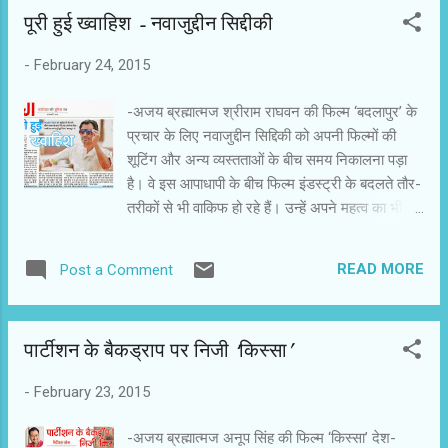
पूरी हुई ख्‍वाहिश - नवाजुद्दीन सिद्दीकी
-
February 24, 2015
-अजय ब्रह्मात्मज श्रीराम राघवन की फिल्म ‘बदलापुर’ के
प्रचार के लिए नवाजुद्दीन सिद्दिकी को अपनी फिल्मों की
शूटिंग और अन्य व्यस्तताओं के बीच समय निकालना पड़ा
है। वे इस आपाधापी के बीच फिल्म इंडस्ट्री के बदलते तौर-
तरीकों से भी वाकिफ हो रहे हैं। उन्हें अपने महत्व का भी
एहसास हो रहा है। दर्शकों के बीच उनकी इमेज बदली है।
वे ‘गैंग्स ऑफ वासेपुर’ के समय से कई कदम आगे आ गए
READ MORE
Post a Comment
हैं। जब भीड़ में थे तो पहचान का संघर्ष था। अब पहचान
मिली है तो भीड़ घेर लेती है। भीड़ और पहचान के इस द्वंद्व
के साथ नवाज लगातार आग बढ़ते जा रहे हैं। ‘बदलापुर’ में
पार्टीशन के बैकड्राप पर निजी ‘किस्सा’
वे वरुण धवन के ऑपोजिट खड़े हैं। इस फिल्म में दोनों के
किरदार पर्दे पर पंद्रह साल का सफर तय करते हैं।
-
February 23, 2015
श्रीराम राघवन ने करिअर के आरंभ में रमण राघव की
जिंदगी पर एक शॉर्ट फिल्म बनाई थी। इस फि ल्म से नवाज
-अजय ब्रह्मात्मज अनूप सिंह की फिल्म ‘किस्सा’ देश-
प्रभावित हुए थे। बाद में उनकी ‘एक हसीना थी’ देखने पर