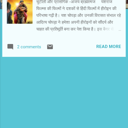
चुटीली और प्रासंगिक -अजय ब्रह्मात्मज यशराज
फिल्म्स की फिल्मों ने दशकों से हिंदी फिल्मों में हीरोइन की
परिभाषा गढ़ी है। यश चोपड़ा और उनकी विरासत संभाल रहे
आदित्य चोपड़ा ने हमेशा अपनी हीरोइनों को सौंदर्य और
चाहत की प्रतिमूर्ति बना कर पेश किया है। इस बैनर से आई
दूसरे निर्देशकों की फिल्मों में भी इसका खयाल रख जाता
है। यशराज फिल्म्स की ‘दम लगा के हईसा’ में पहली बार
READ MORE
2 comments
हीरोइन के प्रचलित मानदंड को तोड़ा गया है। फिल्म की
कहानी ऐसी है कि सामान्य लुक की एक मोटी और वजनदार
हीरोइन की जरूरत थी। भूमि पेंडणेकर ने इस जिम्मेदारी को
बखूबी निभाया है। इस फिल्म में उनके साथ सहायक
कलाकारों का दमदार सहयोग फिल्म को विश्वसनीय और
रियल बनाता है। खास कर सीमा पाहवा,संजय मिश्रा और
शीबा चड्ढा ने अपने किरदारों को जीवंत कर दिया है। हम
उनकी वजह से ही फिल्म के प्रभाव में आ जाते हैं।
1995 का हरिद्वार ¸ ¸ ¸देश में प्रधानमंत्री नरसिंहा राव की
सरकार है। हरिद्वार में शाखा लग रही है। प्रेम एक शाखा
में हर सुबह जाता है। शाखा बाबू के विचारों से प्रभावित प्रेम
जीवन और कर्म में खास सोच रखता है। निर्द...