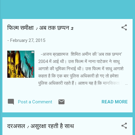
फिल्‍म समीक्षा : अब तक छप्‍पन 2
-
February 27, 2015
-अजय ब्रह्मात्‍मज शिमित अमीन की 'अब तक छप्पन'
2004 में आई थी। उस फिल्म में नाना पाटेकर ने साधु
आगाशे की भूमिका निभाई थी। उस फिल्म में साधु आगाशे
कहता है कि एक बार पुलिस अधिकारी हो गए तो हमेशा
पुलिस अधिकारी रहते हैं। आशय यह है कि मानसिकता वैसी
बन जाती है। 'अब तक छप्पन 2' की कहानी पिछली फिल्म
के खत्म होने से शुरू नहीं होती है। पिछली फिल्म के पुलिस
READ MORE
Post a Comment
कमिश्नर प्रधान यहां भी हैं। वे साधु की ईमानदारी और
निष्ठा की कद्र करते हैं। साधु पुलिस की नौकरी से
निलंबित होकर गोवा में अपने इकलौते बेटे के साथ जिंदगी
दरअसल : असुरक्षा रहती है साथ
बिता रहे हैं। राज्य में फिर से अंडरवर्ल्ड की गतिविधियां बढ़
गई हैं। राज्य के गृह मंत्री जागीरदार की सिफारिश पर फिर