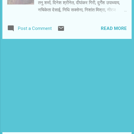
तनु शर्मा, दिनेश श्रीनेत, दीपांकर गिरी, दुर्गेश उपाध्‍याय,
नचिकेता देसाई, निधि सक्‍सेना, निशांत मिश्रा, नीरज
गोस्‍वामी, पंकज शुक्‍ला, पूजा उपाध्‍याय, पूनम चौबे, मंजीत
ठाकुर, डॉ मंजू गुप्‍ता, मनीषा पांडे, ममता श्रीवास्‍तव, मीना
READ MORE
Post a Comment
श्रीवास्‍तव, मुन्‍ना पांडे (कुणाल), यूनुस खान, रघुवेंद्र सिंह,
रवि रतलामी,रवि शेखर, रश्मि रव ीजा, रवीश कुमार,
राजीव जैन, रेखा श्रीवास्‍तव, विजय कुमार झा, विनीत
उत्‍पल, विनीत कुमार, विनोद अनुपम, विपिन चंद्र राय,
विपिन चौधरी, विभा रानी, विमल वर्मा, विष्‍णु बैरागी, सचिन
श्रीवास्‍तव, सुदीप्ति, सुयश सुप्रभ, सोनाली सिंह, शशि सिंह,
श्‍याम दिवाकर और श्रीधरम शामिल हैं। सभी लेखक मित्रों
से आग्रह है कि वे अपना डाक पता मुझे इनबॉक्‍स या मेल में
भेज दें। प्रकाशक ने आश्‍वस्‍त किया है कि सभी को प्रति
भेज दी जाएगी। बाकी मित्र शिल्‍पायन प्रकाशन से किताब
मंगवा सकते हैं। पता है- शिल्‍पायन,10295,लेन नंबर-1,व...