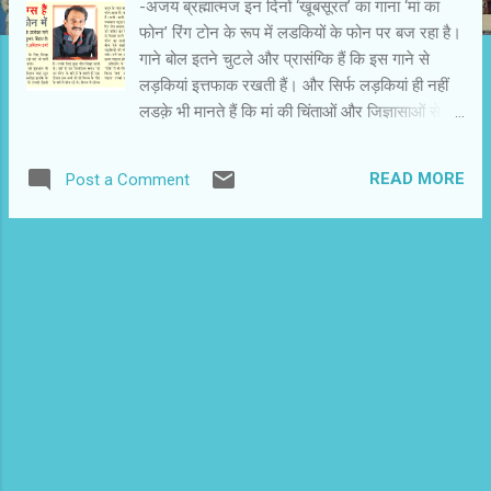
-अजय ब्रह्मात्मज इन दिनों ‘खूबसूरत’ का गाना ‘मां का
फोन’ रिंग टोन के रूप में लडकियों के फोन पर बज रहा है।
गाने बोल इतने चुटले और प्रासंग्कि हैं कि इस गाने से
लड़कियां इत्तफाक रखती हैं। और सिर्फ लड़कियां ही नहीं
लडक़े भी मानते हैं कि मां की चिंताओं और जिज्ञासाओं से
अनेक बार उनकी मस्ती में खलल पड़ती है। नए दौर की
मौज-मस्ती अनग किस्म की है। फोन हमेशा सभी के साथ
READ MORE
Post a Comment
में रहता है। मोबाइल पर अचानक मां का फोन आता है तो तो
इस गाने जैसा ही माहौल बनता है। ‘खूबसूरत’ के इस गाने
को अमिताभ वर्मा ने लिखा है। पिछले कुछ सालों से वे
फिल्मों में छिटपुट गाने लिख कर अपनी पहचान बना चुके
हैं। अनुराग बसु निर्देशित ‘लाइफ इन मैट्रो’ के लिए लिखा
उनका गाना ‘अलविदा’ बहुत पॉपुलर हुआ था। ‘अग्ली और
पगली’ के लिए लिखा उनका गीत ‘मैं टल्ली हो गई’ भी पार्टी
गीत के तौर पर खूब बजा। इन पॉपुलर गीतों के बावजूद
अमिताभ वर्मा गीत लेखन के रूप में अधिक सक्रिय नहीं
रहे। बीच में वे अपनी फिल्म के लेखन में व्यस्त रहे। वे स्वयं
उसे निर्देशित करने के लिए आउटउोर पर जाने वाले थे कि
मंदी की मार में उनकी फिल्म अटक गई। गीत ल...