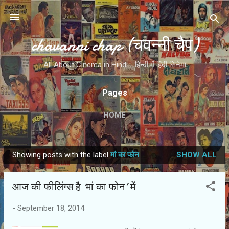
Skip to main content
chavanni chap (चवन्नी चैप)
All About Cinema in Hindi - हिन्दी में हिंदी सिनेमा
Pages
HOME
Showing posts with the label
मां का फोन
SHOW ALL
P
o
आज की फीलिंग्स है ‘मां का फोन’ में
s
t
-
September 18, 2014
s