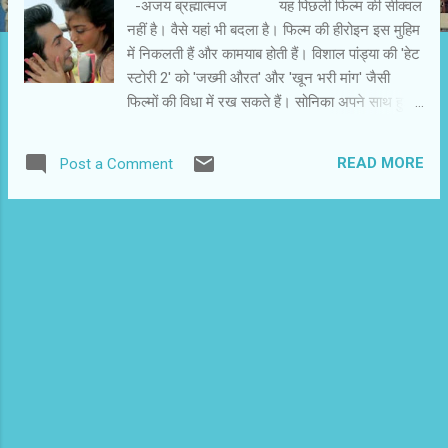
-अजय ब्रह्मात्‍मज यह पिछली फिल्म की सीक्वल
नहीं है। वैसे यहां भी बदला है। फिल्म की हीरोइन इस मुहिम
में निकलती हैं और कामयाब होती हैं। विशाल पांड्या की 'हेट
स्टोरी 2' को 'जख्मी औरत' और 'खून भरी मांग' जैसी
फिल्मों की विधा में रख सकते हैं। सोनिका अपने साथ हुई
ज्यादती का बदला लेती है। विशाल पांड्या ने सुरवीन चावला
और सुशांत सिंह को लेकर रोचक कहानी बुनी है। फिल्म की
READ MORE
Post a Comment
सबसे बड़ी खूबी है कि अंत तक यह जिज्ञासा बनी रहती है कि
वह मंदार से प्रतिशोध कैसे लेगी? सीक्वल और फ्रेंचाइजी
में अभी तक यह परंपरा रही है कि उसकी कहानी, किरदार
या कलाकार अगली फिल्मों में रहते हैं। 'हेट स्टोरी 2' में
विशाल इस परंपरा से अलग जाते हैं। उन्होंने बिल्कुल नई
कहानी और किरदार लिए हैं। उनके कलाकार भी नए हैं।
इस बार सोनिका (सुरवीन चावला) किसी मजबूरी में मंदार
(सुशांत सिंह) की चपेट में आ जाती है। भ्रष्ट, लोलुप और
अत्याचारी मंदार उसे अपनी रखैल बना लेता है। वह उसकी
निजी जिंदगी पर फन काढ़ कर बैठ जाता है। स्थिति
इतनी...