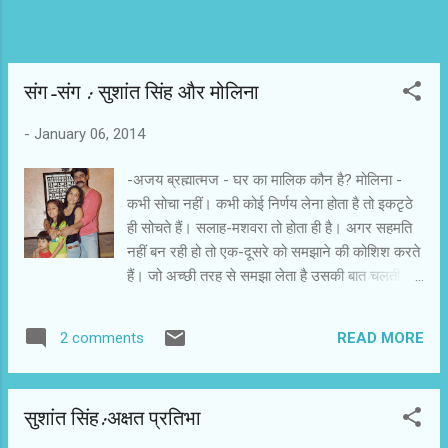
संग-संग : सुशांत सिंह और मोलिना
-
January 06, 2014
-अजय ब्रह्मात्मज - घर का मालिक कौन है? मोलिना -
कभी सोचा नहीं। कभी कोई निर्णय लेना होता है तो इकटृठे
ही सोचते हैं। सलाह-मशवरा तो होता ही है। अगर सहमति
नहीं बन रही हो तो एक-दूसरे को समझाने की कोशिश करते
हैं। जो अच्छी तरह से समझा लेता है उसकी बात चलती है।
उस दिन वह मालिक हो जाता है। ऐसा कुछ नहीं है कि जो
मैं बोलूं वही सही है या जो ये बोलें वही सही है। सुशांत -
READ MORE
2 comments
हमने तो मालिक होने के बारे में सोचा ही नहीं। कहां उम्मीद
थी कि कोई घर होगा। इन दिनों तो वैसे भी मैं ज्यादा बाहर
ही रहता हूं। घर पर क्या और कैसे चल रहा है? यह सब
सुशांत सिंह:अक्षत प्रतिभा
मोलिना देखती हैं। कभी-कभी मेरे पास सलाह-मशविरे का
भी टाइम नहीं होता है। आज कल यही मालकिन हैं। वैसे