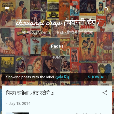
Skip to main content
chavanni chap (चवन्नी चैप)
All About Cinema in Hindi - हिन्दी में हिंदी सिनेमा
Pages
HOME
Showing posts with the label
सुशांत सिंह
SHOW ALL
P
o
फिल्‍म समीक्षा : हेट स्‍टोरी 2
s
t
-
July 18, 2014
s