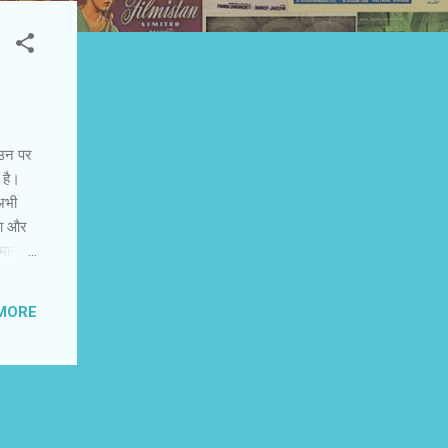
र उन पर
 है।
 अभी
हा और
ने में
्हें हम
शक उसे
MORE
बारों