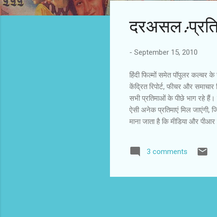
s
दरअसल:प्रति
t
s
-
September 15, 2010
हिंदी फिल्मों समेत पॉपुलर कल्चर के
केंद्रित रिपोर्ट, फीचर और समाचार ल
सभी प्रतिमाओं के पीछे भाग रहे हैं
ऐसी अनेक प्रतिमाएं मिल जाएंगी, जि
माना जाता है कि मीडिया और पीआर का
पेपर टाइगर हुआ करते थे। इन दिनों 
दिन-रात देखते, सुनते और पढ़ते रह
3 comments
देखने नहीं गए। फिर आश्चर्य होता है 
और टीवी के पर...