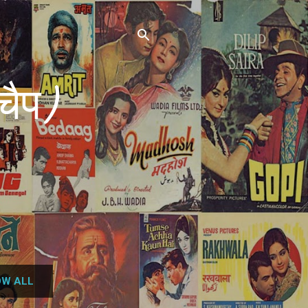
चैप)
W ALL