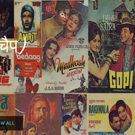
चैप)
W ALL