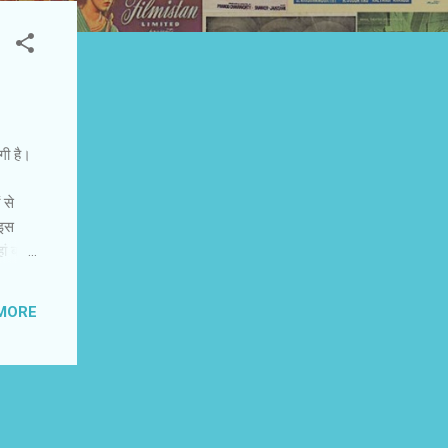
गी है।
 से
 इस
ां बसा
ियां
,लेकिन
MORE
ं