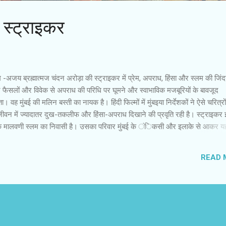
: स्‍ट्राइकर
-अजय ब्रह्मात्‍मज चंदन अरोड़ा की स्ट्राइकर में प्रेम, अपराध, हिंसा और स्लम की जिंद
ने फैसलों और विवेक से अपराध की परिधि पर घूमने और स्वाभाविक मजबूरियों के बावजूद
। वह मुंबई की मलिन बस्ती का नायक है। हिंदी फिल्मों में मुंबइया निर्देशकों ने ऐसे चरित्रों
 जीवन में ज्यादातर दुख-तकलीफ और हिंसा-अपराध दिखाने की प्रवृति रही है। स्ट्राइकर
बई के मालवणी स्लम का निवासी है। उसका परिवार मुंबई के ंिकसी और इलाके से आकर यह
 का शौकीन सूर्या बाद में चैंपियन खेली बन जाता है। कैरम के स्ट्राइकर पर उसकी उंगल
ट टू फिनिश गेम खेलता है। स्थानीय अपराधी सरगना जलील उसका इस्तेमाल करना चाहता है
READ 
नहीं आता। सूर्या की जाएद से दोस्ती है। सूर्या कमाई के लिए छोटे-मोटे अपराध करने में नही
 मदद किया करते ह...