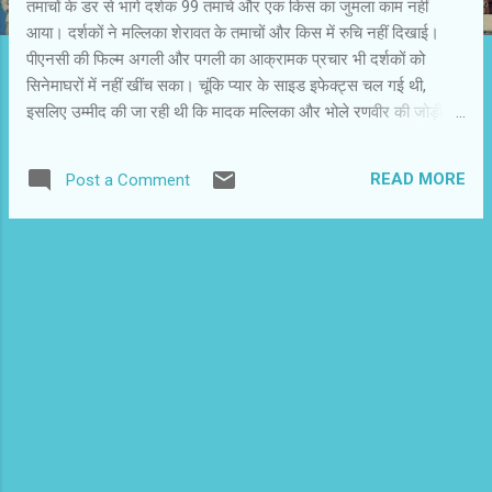
तमाचों के डर से भागे दर्शक 99 तमाचे और एक किस का जुमला काम नहीं
आया। दर्शकों ने मल्लिका शेरावत के तमाचों और किस में रुचि नहीं दिखाई।
पीएनसी की फिल्म अगली और पगली का आक्रामक प्रचार भी दर्शकों को
सिनेमाघरों में नहीं खींच सका। चूंकि प्यार के साइड इफेक्ट्स चल गई थी,
इसलिए उम्मीद की जा रही थी कि मादक मल्लिका और भोले रणवीर की जोड़ी को
देखने दर्शक आएंगे। पहले तीन दिनों में 30-35 प्रतिशत दर्शक आए भी, किंतु
उन पर मल्लिका के तमाचों का ऐसा असर हुआ कि उन्होंने अपने दोस्तों और
READ MORE
Post a Comment
परिचितों को सिनेमाघरों में जाने से रोक दिया। मिशन इस्तांबुल और मनी है तो
हनी है फ्लाप की सूची में शामिल हो गई हैं। अपूर्व लाखिया छुट्टी मनाने अमेरिका
चले गए हैं। अच्छा ही है, क्योंकि फिल्म की असफलता की कहानियां पढ़ कर उन्हें
तकलीफ होती। मनी है तो हनी है गोविंदा और मनोज बाजपेयी के बावूजद ध्वस्त हो
गई। पिछले हफ्ते विभिन्न सिनेमाघरों में दर्शकों के अभाव में इस फिल्म के कई शो
रद्द करने पड़े। शाहिद कपूर की किस्मत कनेक्शन अवश्य ही औसत से ज्यादा
व्यापार कर गई। विवाह और जब वी मेट के बाद शाहिद कपूर की किस्मत
कनेक्शन की कामयाबी ने उनका...