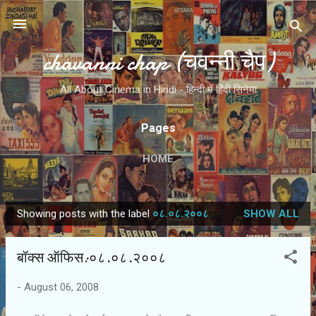
Skip to main content
chavanni chap (चवन्नी चैप)
All About Cinema in Hindi - हिन्दी में हिंदी सिनेमा
Pages
HOME
Showing posts with the label
०८.०८.२००८
SHOW ALL
P
o
बॉक्स ऑफिस:०८.०८.२००८
s
t
-
August 06, 2008
s