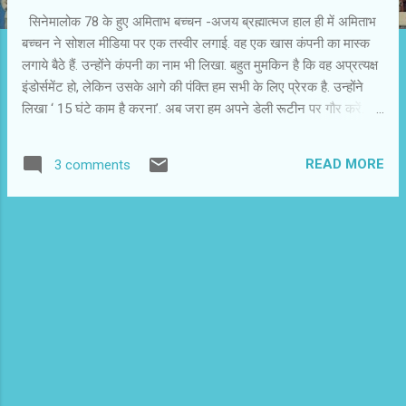
सिनेमालोक 78 के हुए अमिताभ बच्चन -अजय ब्रह्मात्मज हाल ही में अमिताभ
बच्चन ने सोशल मीडिया पर एक तस्वीर लगाई. वह एक खास कंपनी का मास्क
लगाये बैठे हैं. उन्होंने कंपनी का नाम भी लिखा. बहुत मुमकिन है कि वह अप्रत्यक्ष
इंडोर्समेंट हो, लेकिन उसके आगे की पंक्ति हम सभी के लिए प्रेरक है. उन्होंने
लिखा ‘ 15 घंटे काम है करना’. अब जरा हम अपने डेली रूटीन पर गौर करें.
हम-आप कितने घंटे काम करते हैं? मैं युवा दोस्तों की बातें नहीं कर रहा हूं, जो
किसी मल्टीनेशनल या नेशनल कंपनी के लिए ‘वर्क फ्रॉम होम’ की वजह से 24
READ MORE
3 comments
घंटे के मुलाजिम हो गए हैं. देश के वरिष्ठ नागरिक बमुश्किल चार-पांच घंटे काम
करते हैं. हां उनका उनके दस-बारह घंटे सभी की आलोचना करने में जरूर खर्च
होते हैं. अमिताभ बच्चन की सक्रियता पर नीम और मजाक चलते रहते हैं. कुछ
लोग कहते हैं ‘बुड्ढा मानता ही नहीं’. अमिताभ बच्चन ने फिल्म बना कर जवाब
दिया ‘बुड्ढा होगा तेरा बाप’. कुछ लोग यह भी कहते हैं कि उन्हें अपने बेटे अभिषेक
बच्चन के लिए काम करना पड़ता है. अमिताभ बच्चन बगैर काम किए नहीं रह
सकते. मुझे उनके ट्विटर और ब्लॉग से प्रतीत होता है कि उन...