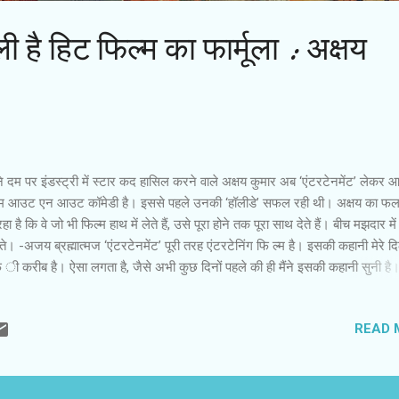
है हिट फिल्‍म का फार्मूला : अक्षय
 दम पर इंडस्ट्री में स्टार कद हासिल करने वाले अक्षय कुमार अब ‘एंटरटेनमेंट’ लेकर आ
्म आउट एन आउट कॉमेडी है। इससे पहले उनकी ‘हॉलीडे’ सफल रही थी। अक्षय का फ
हा है कि वे जो भी फिल्म हाथ में लेते हैं, उसे पूरा होने तक पूरा साथ देते हैं। बीच मझदार में
ते। -अजय ब्रह्मात्मज ‘एंटरटेनमेंट’ पूरी तरह एंटरटेनिंग फि ल्म है। इसकी कहानी मेरे द
ी करीब है। ऐसा लगता है, जैसे अभी कुछ दिनों पहले की ही मैंने इसकी कहानी सुनी है।
है इस फि ल्म के निर्देशक फरहाद-साजिद मुझे ध्यान में रखकर कई कहानियां सुनाने के इरा
 पास आए थे। उन्होंने उस पिटारे में से सबसे अच्छी कहानी बाहर निकाल ‘एंटरटेनमेंट’ की
READ 
ई। यह अच्छी कॉमेडी फिल्म है। मुझे एक चीज हमेशा से परेशान करती रही है कि हमारे 
डी फिल्मों को दोयम दर्जे का क्यों माना जाता है? आज भी जब अवार्ड नाइट होते हैं तो कहा ज
ट हीरो इन कॉमेडी रोल। यह क्या बात हुई भई। यही बात जब रोमांटिक फि ल्मों से किसी हीर
ट एक्टर का अवार्ड दिया जाता है तो क्यों नहीं कहा जाता कि बेस्ट...