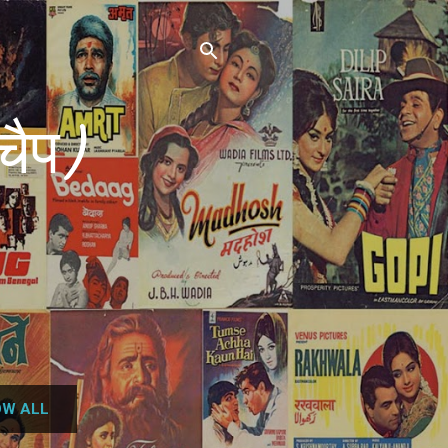
चैप)
W ALL