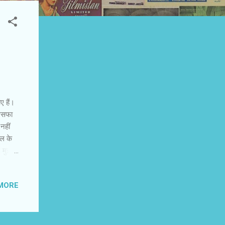
ए हैं।
लसफा
 नहीं
िल के
 मुझे
दे से
 कहानी
MORE
यहां
ाता है
ो को