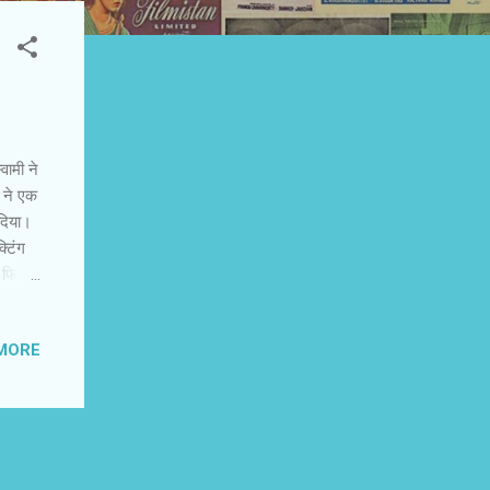
वामी ने
 ने एक
दिया।
्टिंग
 फिल्म
ाज्जुब
मुंबई
MORE
तारीफ
में
यह
शंका