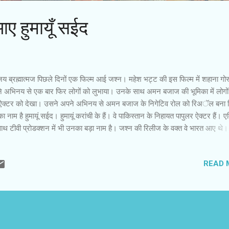
आए हुमायूँ सईद
 ब्रह्मात्मज पिछले दिनों एक फिल्म आई जश्न। महेश भट्ट की इस फिल्म में शहाना गोस्
े अभिनय से एक बार फिर लोगों को लुभाया। उनके साथ अमन बजाज की भूमिका में लोगों
ऐक्टर को देखा। उसने अपने अभिनय से अमन बजाज के निगेटिव रोल को रिअॅल बना 
 नाम है हुमायूं सईद। हुमायूं करांची के हैं। वे पाकिस्तान के निहायत पापुलर ऐक्टर हैं। एक
ाथ टीवी प्रोडक्शन में भी उनका बड़ा नाम है। जश्न की रिलीज के वक्त वे भारत आए थे।
्रस्तोता महेश भट्ट से उनकी जानकारी लेने के बाद जब मैंने उनसे संपर्क किया, तो उन्हें त
कि भला उनमें किसी की रुचि क्यों होगी? बहरहाल वे अगले दिन मिले। अपनी बीवी के साथ 
READ 
हुमायूं के लिए यह खास मौका था, जब भारतीय मीडिया ने उनके काम की तारीफ की। इस 
नके हौसले बढ़े हैं। अगर फिल्मों के मौके मिले, तो दूसरी फिल्में भी करेंगे। हुमायूं पाकिस्तान 
 पापुलर हैं। उन्होंने जब जश्न के लिए महेश भट्ट को हां कहा, तो पाकिस्तानी अखबारों में 
फैल गई। कुछ आलोचकों ने लिखा कि देखें हुमायूं को कैसा रोल मिलता है? हुमायूं इस आ
...