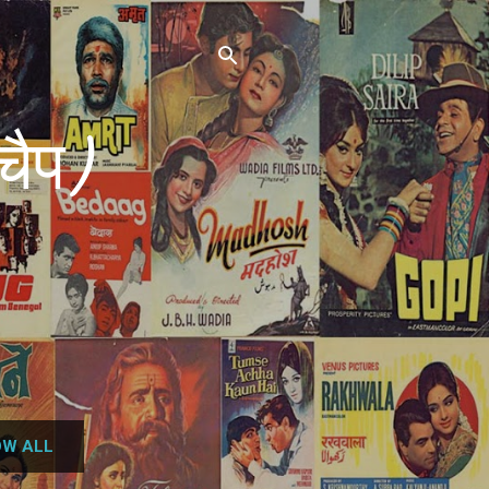
चैप)
W ALL