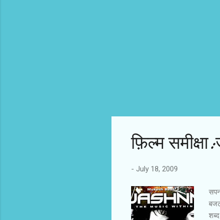
फ़िल्म समीक्षा
-
July 18, 2009
सपनो
बजट,
शब्द