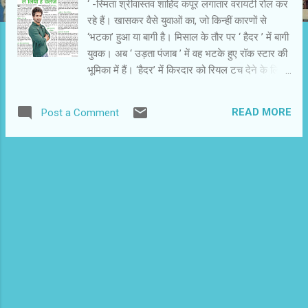
‘ -स्मिता श्रीवास्‍तव शाहिद कपूर लगातार वरायटी रोल कर
रहे हैं। खासकर वैसे युवाओं का, जो किन्हीं कारणों से
‘भटका’ हुआ या बागी है। मिसाल के तौर पर ‘ हैदर ’ में बागी
युवक। अब ‘ उड़ता पंजाब ’ में वह भटके हुए रॉक स्टार की
भूमिका में हैं। ‘हैदर’ में किरदार को रियल टच देने के लिए
उन्होंने सिर मुंडवाया था। यहां उनके लंबे बाल हैं। शरीर पर
टैटूओं की पेंटिंग है। साथ में ज्वैलरी है। शाहिद कहते
READ MORE
Post a Comment
हैं , ‘‘ लोग मुझे ऐसी फिल्में करने से मना करते हैं। उनकी
दलील रहती है कि पता नहीं वैसी फिल्मों की कितनी आडियंस
होगी। मेरा मानना है अगर कहानी उम्दा हो , उसमें इमोशन
और एंटरटेनमेंट हो तो उम्मीद से अधिक आडियंस उसे
देखती है। साथ ही कहानी अच्छी से कही गई हो तो।
आडियंस अब उम्दा कहानियां ही देखना चाहती है।‘ एक
वक्त ऐसा भी था जब ‘उड़ता पंजाब’ खटाई में पड़ गई थी।
दरअसल , मैंने स्वीकृति दे दी थी। बाकी तीन किरदारों को
लेकर कलाकार संशय में थे। वे फैसला नहीं कर पा रहे थे
कि करे या न करें। यह फैसला आसान भी नहीं था। यह
जोखिम भरा कदम था। मुझे लगा यह सुअवसर है। दर...