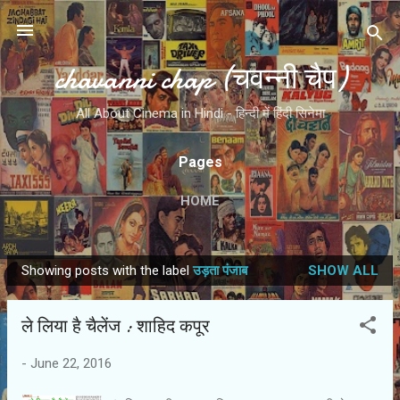
Skip to main content
chavanni chap (चवन्नी चैप)
All About Cinema in Hindi - हिन्दी में हिंदी सिनेमा
Pages
HOME
Showing posts with the label
उड़ता पंजाब
SHOW ALL
P
o
ले लिया है चैलेंज : शाहिद कपूर
s
t
-
June 22, 2016
s