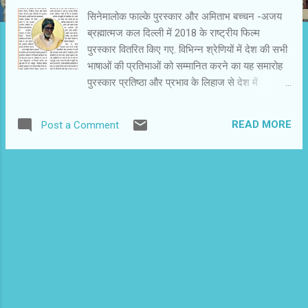
सिनेमालोक फाल्के पुरस्कार और अमिताभ बच्चन -अजय
ब्रह्मात्मज कल दिल्ली में 2018 के राष्ट्रीय फिल्म
पुरस्कार वितरित किए गए. विभिन्न श्रेणियों में देश की सभी
भाषाओं की प्रतिभाओं को सम्मानित करने का यह समारोह
पुरस्कार प्रतिष्ठा और प्रभाव के लिहाज से देश में
सर्वश्रेष्ठ है. इन दिनों अनेक मीडिया घरानों और संस्थानों
द्वारा हिंदी समेत तमाम भाषाओं में फिल्म पुरस्कार दिए जा रहे
READ MORE
Post a Comment
हैं. इन पुरस्कारों की भीड़ में यह अकेला अखिल भारतीय
फिल्म पुरस्कार है, जिसमें देश की सभी भाषाओं के बीच से
प्रतिभाएं चुनी जाती हैं. निश्चित ही इस पुरस्कार का विशेष
महत्व है. फीचरफिल्म, गैरफीचर फिल्म और फिल्म लेखन की
तीन मुख्य श्रेणियों में ये पुरस्कार दिए जाते हैं. राष्ट्रीय
फिल्म पुरस्कार के साथ ही दादा साहेब फाल्के पुरस्कार भी
दिया जाता है. यह पुरस्कार भारतीय सिनेमा के विकास और
संवर्धन में अप्रतिम योगदान के लिए किसी एक फिल्मी
व्यक्तित्व को सौंपा जाता है. इस साल यह पुरस्कार अमिताभ
बच्चन को दिया गया है पुरस्कार की पूर्व संध्या को अमिताभ
बच्चन ने ट्वीट कर अपने प्रशंसकों को सूचना दी... वह