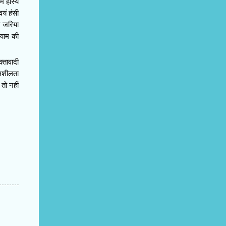
ं हास्य
यं हंसी
न जरिया
आयाम की
्तावादी
दनशीलता
तो नहीं