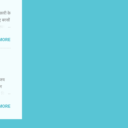
ह नहीं
नकारी के
ए बरसों
वस्‍थ
न की
MORE
 में
कर
र और
नके
 करते
िजय
पर
ण किया
ादातर
MORE
के
 है. एक
हैहैं.
ि और