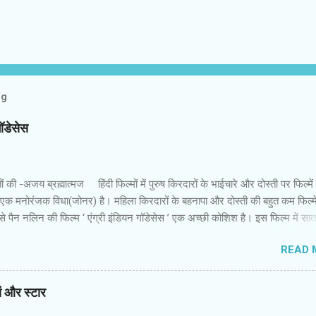
og
गॉडेसेस
 की -अजय ब्रह्मात्‍मज हिंदी फिल्‍मों में पुरुष किरदारों के भाईचारे और दोस्‍ती पर फिल्‍मे
 एक मनोरंजक विधा(जोनर) है। महिला किरदारों के बहनापा और दोस्‍ती की बहुत कम फिल्‍में
 पैन नलिन की फिल्‍म ‘ एंग्री इंडियन गॉडेसेस ’ एक अच्‍छी कोशिश है। इस फिल्‍म में सा
 उनकी पृष्‍ठभूमि अलग और विरोधी तक हैं। कॉलेज में कभी साथ रहीं लड़कियां गोवा में एक
READ 
नमें से एक की शादी होने वाली है। बाकी लड़कियों में से कुछ की शादी हो चुकी है और कुछ
र जिंदगी की जद्दोजहद में फंसी हैं। पैन नलिन ने उनके इस मिलन में उनकी जिंदगी के
ायतों और उम्‍मीदों को रखने की कोशिश की है। फिल्‍म की शुरुआत रोचक है। आरंभ
यां और स्‍टार
म सातों लड़कियों की जिंदगी की झलक पाते हैं। वे सभी जूझ रही हैं। उन्‍हें इस समाज में सा