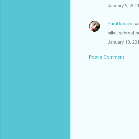
January 9, 201
m
m
Parul kanani
sa
e
bilkul sehmat ho
n
t
January 10, 20
s
Post a Comment