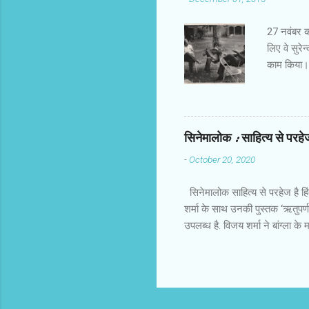
बिठाने में 
देता। फ्रीड
27 नवंबर को 
लिए वे सुरेन
काम किया। र
जरूर हो गए
आलोचना करते 
आते थे और 
चुपचाप बैठ ज
सिनेमालोक : साहित्य से परहेज 
उदीयमान को 
-
October 20, 2020
प्रति फिल्‍
नहीं देखा।
सिनेमालोक साहित्य से परहेज है हि
शर्मा के साथ उनकी पुस्तक ‘ऋतुपर्ण
उपलब्ध है. विजय शर्मा ने बांग्ला 
है. इस पुस्तक को पढ़ते हुए मैंने 
फिल्में बांग्ला साहित्य पर केंद्रित
दरमियान याद आया कि भारतीय और विद
बार कन्नड़ के प्रसिद्ध निर्देशक गिर
मलयालम, तमिल, तेलुगू में भी साहित