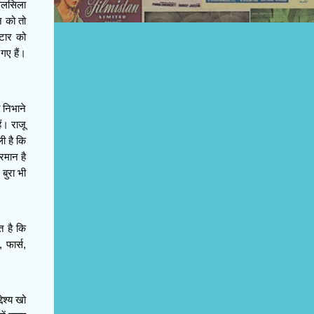
सिलसिला
न को तो
्टार को
गए हैं।
 निभाने
ं। राजू
ी है कि
रमान है
बुरा भी
त है कि
 फार्स,
ेश्य खो