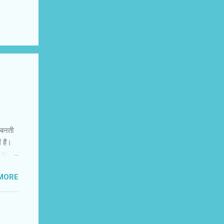
ं बनती
 हैं।
त महिला
त्रित
MORE
 अभी
िक
मंजस्‍य