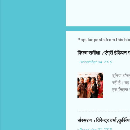
Popular posts from this bl
फिल्‍म समीक्षा : एंग्री इंडियन 
-
December 04, 2015
दुनिया औरतों
रही हैं। यह
इस लिहाज से
किरदार हैं।
होती हैं। उ
तक करिअर औ
खालीपन,शिक
संस्‍मरण : विरेन्‍द्र वर्मा,कुर्सि
मोटाज में ह
-
December 01, 2015