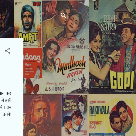
आसान कर
ें हंसी
 थे। तब
े। उनके