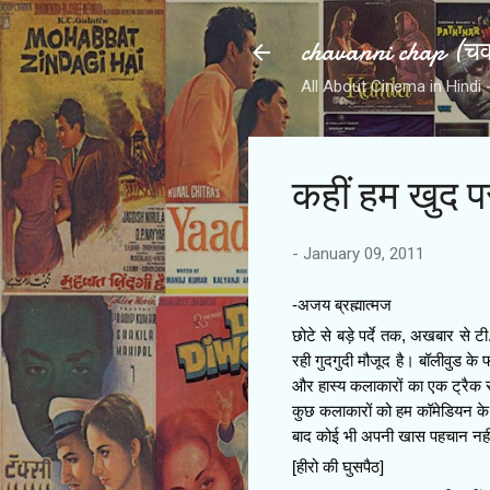
chavanni chap (चवन
All About Cinema in Hindi - हिन
कहीं हम खुद पर 
-
January 09, 2011
-अजय ब्रह्मात्‍मज
छोटे से बड़े पर्दे तक, अखबार से 
रही गुदगुदी मौजूद है। बॉलीवुड के 
और हास्य कलाकारों का एक ट्रैक 
कुछ कलाकारों को हम कॉमेडियन के
बाद कोई भी अपनी खास पहचान नहीं 
[हीरो की घुसपैठ]