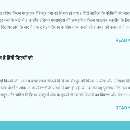
दिक्‍कतें हो रही हैं,क्‍योंकि पुरुष प्रधान समाज उनकी इच्‍छाओं को कुचल देना चाहता है। तरजी
ा अपनी दोस्‍तों सुरंजना,जोअना,नरगिस,मधुरिता औ...
वरिष्‍ठ फिल्‍म पत्रकार विरेन्‍द्र वर्मा का निधन हो गया। हिंदी साहित्‍य के प्रेमियों की जा
्‍द्र वर्मा के भाई थे। उन्‍होंने इंडियन एक्‍सप्रेस की साप्‍ताहिक फिल्‍म अखबार स्‍क्रीन के लि
िटायर होने के बाद वे एक ट्रेड पत्रिका के लिए काम करते रहे। उम्र की वजह से वे अस्‍
 थे,लेकिन उनकी मुस्‍कान कायम थी। ज्‍यादातर वरिष्‍ठ अपने समय का गुण्‍गान और वर्तमा
READ 
हैं। मैंने विरेन्‍द्र वर्मा को कभी दुखी और नाराज नहीं देखा। इधर वे फिल्‍मों के प्रिव्‍यू शो
कभी सीट या कुर्सी खाली नहीं मिलती थी तो भी वे कुढ़ते नहीं थे। आने लिए जगह खोज 
ाते थे। हिंदी फिल्‍म इंडस्‍ट्री का पुराना दस्‍तूर है कि स्‍टार हो या पत्रकार...यहां ताकतव
है हिंदी फिल्मों को
सभी सलाम करते हैं। समय के साथ विरेन्‍द्र वर्मा की भूमिका नेपथ्‍य में चली गई थी। उ
मों के पीआर और अन्‍य संबंधित व्‍यक्तियों का रवैया बदल गया था। फिर भी उन्‍हें कभी मलाल
 वे हंसमुख और विनोदी स्‍वभाव के इंसान थे। ...
ंदी फिल्मों को -अजय ब्रह्मात्मज पिछले दिनों जमशेदपुर की फिल्म अध्येता और लेखिका व
 घोष पोर्ट्रेट ऑफ अ डायरेक्टर’ के संदर्भ में बात हो रही थी. उनकी यह पुस्तक नॉट नल 
के मशहूर और चर्चित निर्देशक ऋतुपर्ण घोष के हवाले से उनकी फिल्मों का विवरण और विश्लेष
गौर किया कि उनके अधिकांश फिल्में किसी ने किसी साहित्यिक कृति पर आधारित हैं. उनकी ज्य
READ 
 हैं. दो-तीन ही विदेशी भाषाओं के लेखकों की कृति पर आधारित होंगी. विजय शर्मा से ही बातचीत 
ेशी भाषाओं की फिल्मों में साहित्यिक कृतियों पर आधारित फिल्मों की प्रबल धारा दिखती
ीश कसरावल्ली से बात हो रही थी. उन्होंने 25 से अधिक फिल्में साहित्य से प्रेरित होकर बनाई 
्यिक कृतियों पर आधारित फ़िल्में मिल जाती हैं. सभी भाषाओं के फिल्मकारों ने अपनी संस्कृत