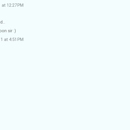
1 at 12:27 PM
id…
on sir :)
11 at 4:51 PM