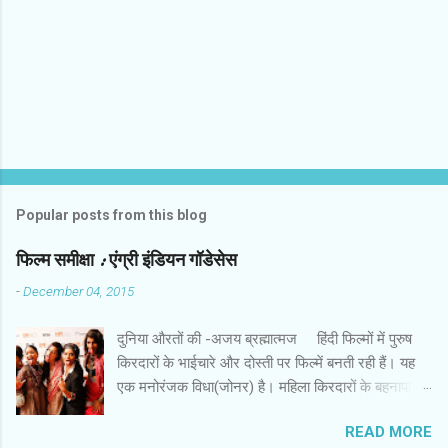
Popular posts from this blog
फिल्‍म समीक्षा : एंग्री इंडियन गॉडेसेस
-
December 04, 2015
दुनिया औरतों की -अजय ब्रह्मात्‍मज हिंदी फिल्‍मों में पुरुष
किरदारों के भाईचारे और दोस्‍ती पर फिल्‍में बनती रही हैं। यह
एक मनोरंजक विधा(जोनर) है। महिला किरदारों के बहनापा
और दोस्‍ती की बहुत कम फिल्‍में हैं। इस लिहाज से पैन नलिन
READ MORE
की फिल्‍म ‘ एंग्री इंडियन गॉडेसेस ’ एक अच्‍छी कोशिश है। इस