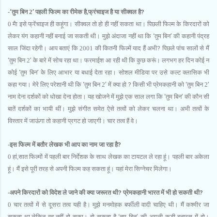
-
‘
तुम बिन 2
’
पहली फिल्‍म का रीमेक है,फ्रंचाइज है या सीक्‍वल है
?
0 मैा इसे फ्रेंचाइज ही कहूंगा। सीक्‍वल तो हो ही नहीं सकता था। पिछली फिल्‍म के किरदारों को
लेकर यंग कहानी नहीं बनाई जा सकती थी। मुझे अंदाजा नहीं था कि
‘
तुम बिन
’
की कहानी पंद्रह
साल जिंदा रहेगी। आप बताएं कि 2001 की कितनी फिल्‍में याद हैं अभी
?
पिछले पांच सालों से मैं
‘
तुम बिन 2
’
के बारे में सोच रहा था। फरमाईश आ रही थी कि कुछ करूं। लगभग हर दिन कोई न
कोई
‘
तुम बिन
’
के लिए आभार या बधाई देता रहा। सोशल मीडिया पर उसे कल्‍ट क्‍लासिक भी
कहा गया। मेरे लिए परेशानी थी कि
‘
तुम बिन 2
’
में क्‍या हो
?
किसी भी प्रेमकहानी को
‘
तुम बिन 2
’
नाम देना दर्शकों को धोखा देना होता। यह खोजने में मुझे एक साल लगा कि
‘
तुम बिन
’
की कौन सी
बातें दर्शकों का भायी थीं। मुझे संगीत समेत ऐसे तत्‍वों को लेकर चलना था। अभी तत्‍वों के
विस्‍तार में जाऊंगा तो कहानी प्रगट हो जाएगी। चार तत्‍व हैं वे।
-इस फिल्‍म में बतौर लेखक भी आप का नाम जा रहा है
?
0 हां,सात फिल्‍मों में पहली बार निर्देशक के साथ लेखक का टायटल ले रहा हूं। पहली बार अकेला
हूं। मैं इसे पूरी तरह से अपनी फिल्‍म कह सकता हूं। यहां मेरा सिग्‍नेचर मिलेगा।
-अपने किरदारों को विदेश ले जाने की क्‍या जरूरत थी
?
प्रेमकहानी भारत में भी हो सकती थी
?
0 चार तत्‍वों में से दूसरा तत्‍व यही है। मुझे मनमोहक बर्फीली वादी चाहिए थी। मैं कश्‍मीर जा
सकता था,लेकिन वह नहीं हो सका। हो सकता है
‘
तुम बिन
’
की अगली कड़ी बनारस में हो।