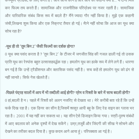
कंज्‍यूमर प्रोडक्‍ट के लिए करते हैं। आप आज कौन हैं और आप की कहानी क्‍या है... ये दोनों मिल
कर फिल्‍म तय करते हैं। सामाजिक और राजनीतिक परिप्रेक्ष्‍य पर नजर रहती है। सामाजिक
और पारिवारिक संबंध किस रूप में बदले हैं
?
मैंने ज्‍यादा गौर नहीं किया है। मुझे एक कहानी
जंची,लिखना शुरू किया और एक स्क्रिप्‍ट तैयार हो गई। मैाने नहीं सोचा कि आज का यूथ क्‍या
सोच रहा है
?
-यूथ ही तो
‘
तुम बिन 2
’
जैसी फिल्‍मों का दर्शक होगा
?
0 यूथ क्‍या पसंद करता है
?
‘
तुम बिन 2
’
के टीजर में जगजीत सिंह की गजल डाली गई तो उसक
प्रति यूथ का रेस्‍पांस बहुत उत्‍सासहवर्द्धक रहा। हमलोग यूथ का हल्‍के रूप में लेने लगे हैं। धारणा
बन गई है कि उन्‍हें ट्रैडीशनल और क्‍लासिक पसंद नहीं है। सच कहें तो हमलोग यूथ को ढंग से
नहीं जानते। सिर्फ गेस खेलते हैं।
-पिछले पंद्रह सालों में आप में भी तब्‍दीली आई होगी
?
प्रेम व रिश्‍तों के बारे में साच बदली होगी
?
0 हां,बदली है न। पहले मैं रिश्‍तों को अलग नजरिए से देखता था। मेरे करीबी बता रहे हैं कि उन्‍हें
फर्क दिख रहा है। एक डिनर का सीन है,जिसमें श्‍वसुर आपी बहू के लिए रेड वाइन का ग्‍लास भर
रहा है। 2001 में यह नहीं कर सकता था। यह सीन ऐसे डिजाइन किया गया। स्‍त्री-पुरुष संबंधों
में आए बदलाव को अनेक दृश्‍यों में देख सकेंगे। उम्र,तजुर्बे और जिंदगी की सीख ने सोचने और
देखने का तरीका बदल दिया है। कुछ कदम आगे आया हूं। परिपक्‍वता आ गई है।