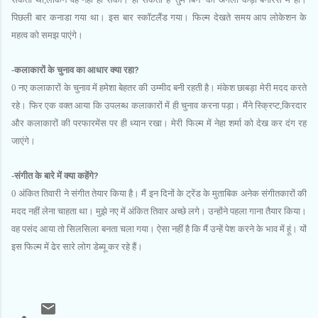
पिछली बार कनाडा गया था। इस बार स्‍कॉटलैंड गया। फिल्‍म देखते समय आप लोकेशन के
महत्‍व को समझ पाएंगे।
-कलाकारों के चुनाव का आधार क्‍या रहा
?
0 नए कलाकारों के चुनाव में हमेशा बेहतर की उम्‍मीद बनी रहती है। मंकेश छाबड़ा मेरी मदद करते
रहे। फिर एक वक्‍त आया कि उपलब्‍ध कलाकारों में ही चुनाव करना पड़ा। मैंने स्क्रिप्‍ट,किरदार
और कलाकारों की परफारमेंस पर ही ध्‍यान रखा। मेरी फिल्‍म में नेहा शर्मा को देख कर दंग रह
जाएंगे।
-संगीत के बारे में क्‍या कहेंगे
?
0 अंकित तिवारी ने संगीत तेयार किया है। मैं इन दिनों के ट्रेंड के मुताबिक अनेक संगीतकारों की
मदद नहीं लेना चाहता था। मुझे नए में अंकित तिवार अच्‍छे लगे। उन्‍होंने पहला गाना तैयार किया।
वह पसंद आया तो सिलसिला बनता चला गया। ऐसा नहीं है कि मैं उन्‍हें पेश करने के भाव में हूं। यों
इस फिल्‍म में ढेर सारे लोग डेब्‍यू कर रहे हैं।