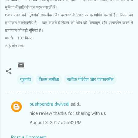
भूमिका में शालिनी वत्‍स प्रभावशाली हैं।
शंकर रमन की
‘
गुड़गांव
’
तकनीक और क्राफ्ट के स्‍तर पर प्रभावित करती है। फिल्‍म का
छायांकन उल्‍लेखनीय है।
कह सकते हैं फिल्‍म की थीम को डिफाइन और एक्‍सप्‍लेन करने में
छायांकन की बड़ी भूमिका है।
अवधि
–
107 मिनट
साढ़े तीन स्‍टार
गुड़गांव
फिल्‍म समीक्षा
सटीक परिवेश और परफारमेंस
pushpendra dwivedi
said…
C
nice review thanks for sharing with us
o
August 3, 2017 at 5:32 PM
m
m
Post a Comment