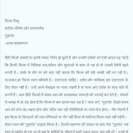
फिल्‍म रिव्‍यू
सटीक परिवेश और परफारमेंस
गुड़गांव
-अजय ब्रह्मात्‍मज
हिंदी फिल्‍में संवादों पर इतनी ज्‍यादा निर्भर हो चुकी हैं और उनकी दर्शकों को ऐसी आदत पड़ गई है
कि किसी फिल्‍म में निर्देशक भाव,संकेत और मुद्राओं से काम ले रहा हो तो उनकी बेचैनी बढ़ने
लगती है। दर्श्‍क के तौर पर हमें चता नहीं चलता कि फिल्‍म हमें क्‍यो अच्‍छी नहीं लग रही है।
दरअसल,हर फिल्‍म ध्‍यान खींचती है। एकाग्रता चाहिए। दर्शक्‍ और समीक्षक इस एकाग्रता के
लिए तैयार नहीं हैं। उन्‍हें अपने मोबाइल पर नजर रखनी है या साथ आए दर्शक के साथ बातें भी
करनी हैं। आम हिंदी फिल्‍मों में संवाद आप की अनावश्‍यक जरूरतों की भरपाई कर देते हैं। संवादों
से समझ में आ रहा होता है कि फिल्‍म में क्‍या ड्रामा चल रहा है
?
माफ करें,
‘
गुड़गांव
’
देखते समय
आप को फोन बंद रखना होगा और पर्देपर चल रही गतिविधियों पर ध्‍यान देना होगा। नीम रोशनी में
इस फिल्‍म के किरदारों की भाव-भंगिमाओं पर गौर नहीं किया तो यकीनन फिल्‍म पल्‍ले नहीं पड़ेगी।
शंकर रमन की
‘
गुड़गांव
’
उत्‍कृष्‍ट फिल्‍म है। दिल्‍ली महानगर की कछार पर बसा गांव
‘
गुड़गांव
’
जब
शहर में तब्‍दील हो रहा था तो वहां के बाशिंदों के जीवन में भारी उथल-पुथल चल रही थीं। उनमें से