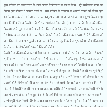
कुछ बाशिंदों को शंकर रमन ने अपनी फिल्‍म में किरदार के रूप में लिया। पूरे परिवेश के बजाए यह
फिल्‍म एक परिवार में सिमटी रहती है। उस परिवार के सदस्‍यों के आपसी संबंधों को लेकर बुनी
यह फिल्‍म तत्‍कालीन परिवेश का कच्‍चा चिट्ठा बेरहमी से पेश करती है। सारे पुरुष किरदार ग्रे
और निगेटिव हैं। वे किसी न किसी छल-प्रपंच में लिप्‍त हैं। ऐसा लगता है कि फिल्‍म की महिला
किरदार उन्‍हें मूक भाव से देख रही हैं। फिर भी वे गवाह हैं। हम पाते हैं कि मौका मिलने पर वे
निर्णायक कदम उठाती हैं। यह फिल्‍म केहरी सिंह के परिवार के माध्‍यम से ऐसे परिवेश की
सामाजिक संरचना और मूल्‍यों को पेश करती है। जर्जर मूल्‍यों के बीच सूख रही मानवीय संवेदनाओं
के बीच उम्‍मीद हैं प्रीत और केहरी सिंह की बीवी।
केहरी सिंह परिवेश की करवट में पिस गया है। वह पश्‍चाताप में जी रहा है। स्‍पष्‍ट है कि उसे अपनी
भूलों का एहसास है। वह उसकी भरपाई भी करना चाह रहा है,लेकिन पुरानी ऐंठन उसे सहज नहीं
होन दे रही है। नशे में रहना उसकी आदत नहीं,पलायन है। वह बदल रही स्थितियों के सामने विवश
है। कहीं न कहीं वह नालायक बेटे के आगे लाचार भी हो चुका है। केहरी सिंह की इस चुनौतीपूर्ण
भूमिका में पंकज त्रिपाठी को देखना सिनेमाई अनुभव है। उन्‍होंने किरदार की लैंग्‍वेज के साथ
उसकी बॉडी लैंग्‍वेज को भी आत्‍मसात किया है। उन्‍हें बाकी किरदारों से भी कम संवाद मिले हैं।
फिर भी वे केहरी सिंह की मनोदशा को असरदार तरीके से पेश करते हें। उनके बेटे निकी सिंह के
रोल में अक्षय ओबेराय ने सबूत दिया है कि सधे निर्देशक के साथ वे किरदार में ढल सकते हैं।
उन्‍होंने पूरी फिल्‍म निकी सिंह के अंदाज को बनाए रखा है। छोटी सी भूमिका में रागिनी खन्‍ना याद
रह जाती हैं। यों लगता है कि इस किरदार को और भी दृश्‍य मिलने चाहिए थे। मां की खास