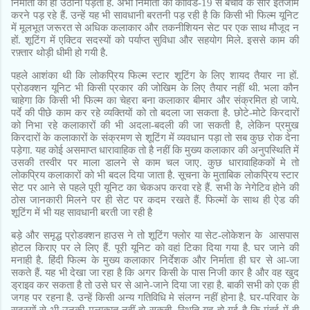
निर्माता को ही उठाना पड़ता है. अभी निर्माता को कोविड-19 से बचाव के सारे इंतजाम
करने पड़ रहे हैं. उन्हें यह भी सावधानी बरतनी पड़ रही है कि किसी भी फिल्म यूनिट
में मूलभूत जरूरत से अधिक कलाकार और तकनीशियन सेट पर एक साथ मौजूद न
हों. शूटिंग में एक्टिव सदस्यों को पर्याप्त सुविधा और सहयोग मिले. इससे काम की
रफ़्तार थोड़ी धीमी हो गयी है.
पहले आशंका थी कि लोकप्रिय फिल्म स्टार शूटिंग के लिए शायद तैयार ना हों.
प्रोडक्शन यूनिट भी किसी प्रकार की जोखिम के लिए तैयार नहीं थी. भला कौन
चाहेगा कि किसी भी फिल्म का चेहरा बना कलाकार बीमार और संक्रमित हो जाये.
पर्दे की पीछे काम कर रहे व्यक्तियों को तो बदला जा सकता है. छोटे-मोटे किरदारों
को निभा रहे कलाकारों की भी अदला-बदली की जा सकती है, लेकिन प्रमुख
किरदारों के कलाकारों के संक्रमण से शूटिंग में व्यवधान पड़ा तो सब कुछ रोक देना
पड़ेगा. यह कोई असमाप्त धारावाहिक तो है नहीं कि मुख्य कलाकार की अनुपस्थिति में
उसकी तस्वीर पर माला डालने से काम चल जाए. कुछ धारावाहिककों मे तो
लोकप्रिय कलाकारों को भी बदल दिया जाता है. सूचना के मुताबिक लोकप्रिय स्टार
सेट पर आने से पहले पूरी यूनिट का चेकअप करवा रहे हैं. सभी के नेगेटिव होने की
ठोस जानकारी मिलने पर ही सेट पर कदम रखते हैं. फिल्मों के साथ ही ऐड की
शूटिंग में भी यह सावधानी बरती जा रही है
बड़े और समृद्ध प्रोडक्शन हाउस ने तो शूटिंग फ्लोर या सेट-लोकेशन के
आसपास
होटल किराए पर ले लिए हैं. पूरी यूनिट को वहां टिका दिया गया है. घर जाने की
मनाही है. हिंदी फिल्म के मुख्य कलाकार निर्देशक और निर्माता ही घर से आ-जा
सकते हैं. यह भी देखा जा रहा है कि अगर किसी के पास निजी कार है और वह खुद
ड्राइव कर सकता है तो उसे घर से आने-जाने दिया जा रहा है. बाकी सभी को एक ही
जगह पर रहना है. उन्हें किसी अन्य गतिविधि मे संलग्न नहीं होना है. घर-परिवार के
सदस्यों से भी उनकी मुलाकात नहीं हो सकती. स्थिति यह हो गई है कि मुंबई में ही