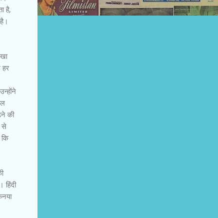
 है,
 है।
ेखा
म हर
न्होंने
लल
़ने की
 से
े कि
की
। हिंदी
एकनया