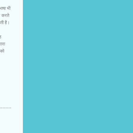
भाषा भी
श करते
हती है।
ह
शारा
 को