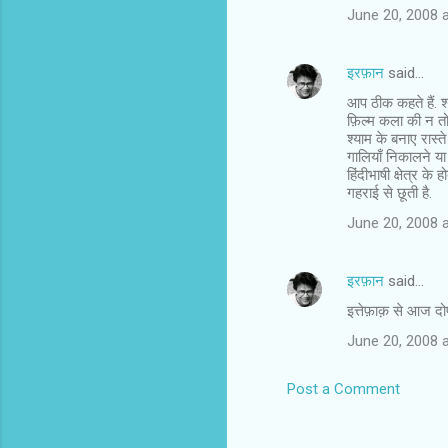
June 20, 2008 
m
m
इरफ़ान
said…
e
आप ठीक कहते हैं. 
n
फ़िल्म कला की न तो 
t
श्याम के बनाए रास्
गालियाँ निकालने या
s
हिंदीभाषी क्षेत्र के
गहराई से छूती है.
June 20, 2008 
इरफ़ान
said…
इत्तेफ़ाक़ से आज दोप
June 20, 2008 
Post a Comment