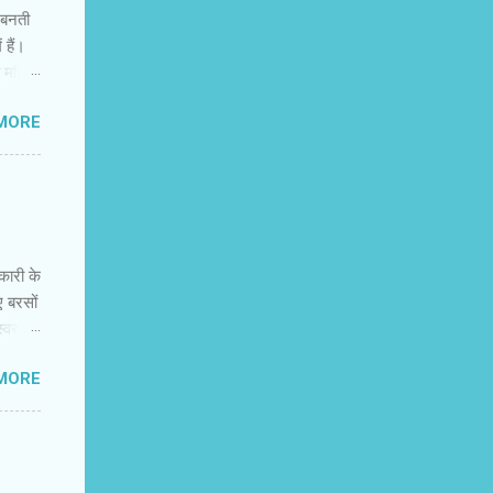
ं बनती
 हैं।
त महिला
त्रित
MORE
 अभी
िक
मंजस्‍य
ह नहीं
नकारी के
ए बरसों
वस्‍थ
न की
MORE
 में
कर
र और
नके
 करते