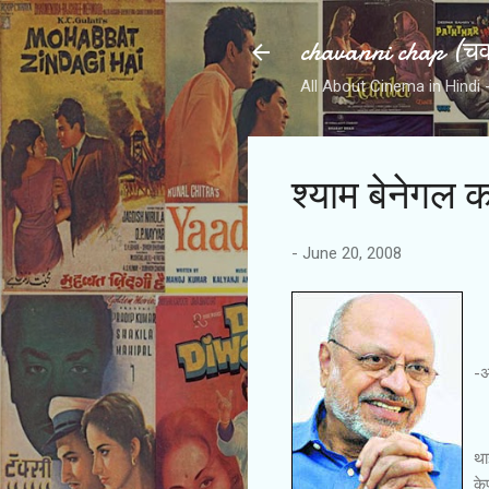
chavanni chap (चवन
All About Cinema in Hindi - हिन
श्याम बेनेगल क
-
June 20, 2008
-अ
था
के