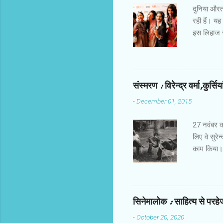
दुनिया औरतों
रही हैं। यह
इस लिहाज से
किरदार हैं।
होती हैं। उ
तक करिअर औ
खालीपन,शिक
संस्‍मरण : विरेन्‍द्र वर्मा,कुर्सि
मोटाज में ह
-
December 01, 2015
बिठाने में 
देता। फ्रीड
27 नवंबर को 
लिए वे सुरेन
काम किया। र
जरूर हो गए
आलोचना करते 
आते थे और 
चुपचाप बैठ ज
सिनेमालोक : साहित्य से परहेज 
उदीयमान को 
-
October 20, 2020
प्रति फिल्‍