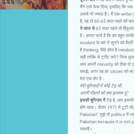
मैंने उसे फेंक दिया, इसलिए कि जब मै
उससे भी ज्यादा हैं। मैं एक writer हू
है, यह तो 60-65 साल पहले की बात है 
ये आज से
65 साल पहले तो हिंदुस्‍तानी
है। हमारा फर्ज है कि हम बहुत संजीदग
incident के बारे में सुनने को मिली
है thinking, पीछे होता है mindset
सही तरीके से ट्रीट करे? जिस मुल्
आप अपनी minority को ठीक से ट्
समझे, अगर वह हर citizen को बराबर
मेरा एक शेर है -
मेरी बुनियादों में कोई टेढ़ थी,
अपनी दीवारों को क्या इल्‍जाम दूं?
इसकी बुनियाद में
टेढ़ है, आप इसकी द
होने वाला। दीवार 1971 में टूटी 
Pakistan”. मुझे तो politics में 
Pakistan because it is not pos
सकती।