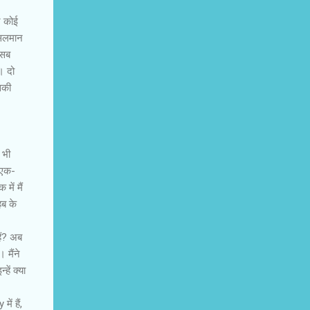
र कोई
ुसलमान
 सब
। दो
सकी
 भी
ं एक-
में मैं
हब के
हैं? अब
 मैंने
हें क्या
ं हैं,