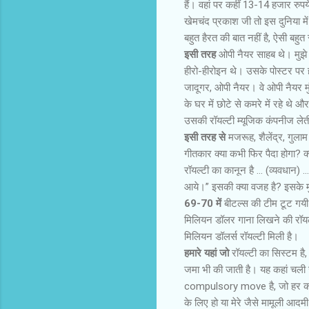
हैं। वहां पर कहीं 13-14 हजार रुप
खेमचंद प्रकाश जी तो इस दुनिया में
बहुत हैरत की बात नहीं है, ऐसी बहुत 
इसी तरह
ओपी नैयर साहब थे। मुझे य
हीरो-हीरोइन थे। उसके पोस्‍टर पर 
जादूगर, ओपी नैयर। वे ओपी नैयर मु
के घर में छोटे से कमरे में रहे थे 
उसकी रॉयल्‍टी म्‍यूजिक कंपनीज लेत
इसी तरह से
मजरूह, शैलेंद्र, गुलाम 
गीतकार क्या कभी फिर पैदा होगा? क्या
रॉयल्‍टी का कानून है … (व्‍यवधान)
आये।” इसकी क्या वजह है? इसके म
69-70 में
बीटल्‍स की टीम टूट गय
मिलियन डॉलर गाना लिखने की रॉयल्
मिलियन डॉलर्स रॉयल्‍टी मिली है।
हमारे यहां जो
रॉयल्‍टी का सिस्‍टम 
जमा भी की जाती है। यह कहां चली 
compulsory move है, जो हर कांट्र
के लिए हो या मेरे जैसे मामूली आदम