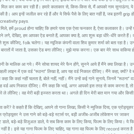
 मिल कर काम कर रही हैं। हमारे कलाकार से, किस-किस से, मैं आपको नाम सुनाऊंगा, ये 
क की है। आप इन्‍हें जलील कर रहे हैं और ये सिर्फ पैसे के लिए बात नहीं है, जब इतनी grip हो
ो creativity pays.
 मिले, हमें proud होना चाहिए कि हमारे पास एक ऐसा फनकार है, ऐसा कलाकार है। उन्‍हें
ने लगे, देखिए, हम आपका ऐड बनाते हैं, आपका क्या है, आप शुरू बड़ा धीरे-धीरे करते हैं। 
 शुरू कीजिए, folk चलेगा। यह म्‍यूजिक कंपनी वाला शिव कुमार शर्मा को बता रहा है। उन्‍ह
ड है, बारातों में जाता है, उसका ऐड बना लीजिए। मुझे माफ करना। एक बार मेरे साथ वाकिया ह
पनी के मालिक आ गये। मैंने सोचा शायद मेरे फैन होंगे, सुनने आये हैं मैंने क्या लिखा है। उन्‍ह
ी लाइन में एक वर्ड “रूठना” लिखा है, आप यह वर्ड निकाल दीजिए। मैंने कहा, क्‍यों? वे ब
ा कि कहां नहीं चलता है, बोले नहीं, नहीं। मैंने उन्‍हें कई गाने सुनाये, जिनमें “रूठना” वर्
 यह वर्ड आप निकाल दीजिए। मैंने कहा कि भाई, अगर आपको इस तरह से काम करना है, तो म
ो ले लीजिए। वह मेरी बड़ी इज्जत करता था। अगले ही दिन मेरी बात मान गया और किस
ा करें? वे कहते हैं कि देखिए, आपने तो गाना लिखा, किसी ने म्‍युजिक दिया, एक प्रोड्यूसर 
स प्रोड्यूसर ने उस गाने को बड़े-बड़े स्‍टार्स पर, बड़ी अजीब-अजीब लोकेशन पर जाकर
ट डाले, बड़े-बड़े विजुअल डाले, ये सब किस काम के लिए किया, फिल्‍म के लिए किया। ये फिल
ूसर नहीं है। इसे यह गाना फिल्‍म के लिए चाहिए, यह गाना वह फिल्‍म के लिए record करता ह