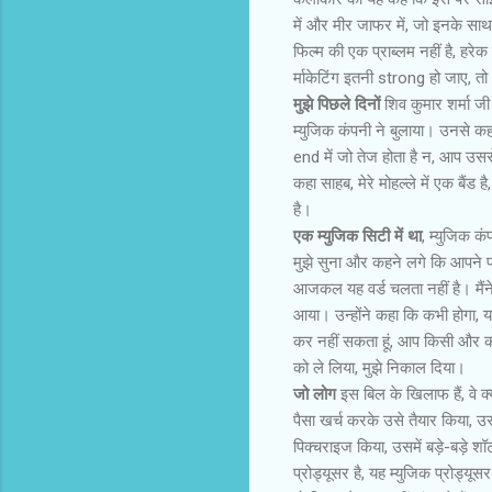
में और मीर जाफर में, जो इनके साथ
फिल्‍म की एक प्राब्‍लम नहीं है, हरे
र्माकेटिंग इतनी strong हो जाए, त
मुझे पिछले दिनों
शिव कुमार शर्मा जी
म्‍युजिक कंपनी ने बुलाया। उनसे कह
end में जो तेज होता है न, आप उससे
कहा साहब, मेरे मोहल्‍ले में एक बैं
है।
एक म्‍युजिक सिटी में था
, म्‍युजिक कं
मुझे सुना और कहने लगे कि आपने पहल
आजकल यह वर्ड चलता नहीं है। मैंने कह
आया। उन्‍होंने कहा कि कभी होगा,
कर नहीं सकता हूं, आप किसी और क
को ले लिया, मुझे निकाल दिया।
जो लोग
इस बिल के खिलाफ हैं, वे क्य
पैसा खर्च करके उसे तैयार किया, उ
पिक्चराइज किया, उसमें बड़े-बड़े शॉ
प्रोड्यूसर है, यह म्‍युजिक प्रोड्य