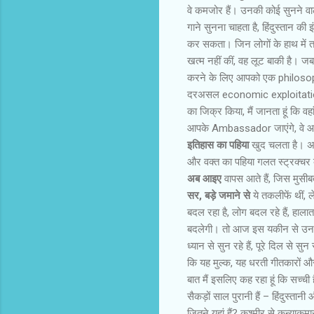
वे कमजोर हैं। उनकी कोई सुनने वाला न
गाने सुनना चाहता है, हिंदुस्‍तान 
कर सकता। जिन लोगों के हाथ में ताकत
खत्म नहीं कीं, वह लूट बाकी है। जब
करने के लिए आपको एक philosophy
दरअसल economic exploitation ह
का जिक्र किया, मैं जानता हूं कि व
आपके Ambassador जाएंगे, वे आएं
इतिहास का पहिया
खुद चलता है। अग
और वक्‍त का पहिया गलत स्‍ट्रक्‍च
अब आइए
वापस आते हैं, जिस मुसीबत म
सर, बड़े जमाने से
ये तकलीफें थीं, 
बदल रहा है, लोग बदल रहे हैं, हालात
बदलेगी। तो आज इस यकीन से उनके बार
ध्यान से सुन रहे हैं, पूरे दिल से स
कि यह मुल्‍क, यह धरती गीतकारों और
बात मैं इसलिए कह रहा हूं कि सच्ची ह
सैकड़ों साल पुरानी हैं – हिंदुस्‍तान
जितने यहां हैं? कश्‍मीर से कन्याकु