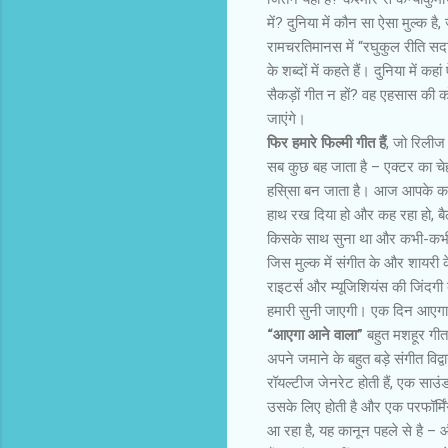
में? दुनिया में कौन सा ऐसा मुल्‍क ह
रामचरतिमानस में “रघुकुल रीति स
के शब्‍दों में कहते हैं। दुनिया में
सैकड़ों गीत न हों? वह एहसास की क
जाएंगे।
फिर हमारे फिल्‍मी गीत हैं
, जो रिलीज ह
सब कुछ बह जाता है – एक्टर का च
हसि्‍सा बन जाता है। आज आपके कानों
हाथ रख दिया हो और कह रहा हो, बैठ
किसके साथ सुना था और कभी-कभी यह
जिस मुल्‍क में संगीत के और शायरी के
राइटर्स और म्‍यूजिशियंस की जिंद
हमारी सुनी जाएगी। एक दिन आएगा 
“आएगा आने वाला”
बहुत मशहूर गीत 
अपने जमाने के बहुत बड़े संगीत वि
रॉयल्‍टीज जेनरेट होती हैं, एक साउंड
उसके लिए होती है और एक परफॉर्मिं
आ रहा है, यह कानून पहले से है – 