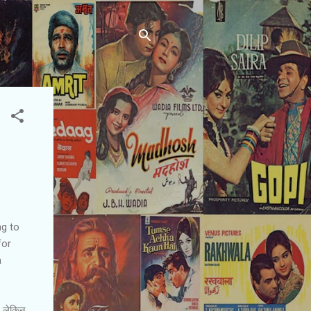
ng to
for
a
ं, लेकिन