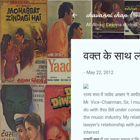
chavanni chap (चवन
All About Cinema in Hindi - हिन
वक्‍त के साथ ल
-
May 22, 2012
राज्‍य सभा में जावेद अख्‍तर ने का
Mr. Vice-Chairman, Sir, I m
do with this Bill under cons
the music industry. My relati
lawyer’s relationship with ju
interest.
दूसरी बात
मैं यह कहना चाहता हूं कि 