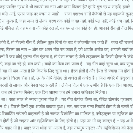
ै, जहां पवति्र ग्रंथ में भी शायरों का नाम और काम मिलता है? हमारे गुरु ग्रंथ साहबि, हमारे
दा चलि आई, प्राण जाइ पर वचन न जाई” – राजा दशरथ रानी कैकेयी से यह महाकवि तुल
 कहां ऐसा मुल्‍क है, जहां जन्म से लेकर मरण तक कोई जगह नहीं, कोई पल नहीं, कोई क्षण नहीं,
ोई मंजिल हो, वह भावना की कोई रुत हो, वह ख्याल का कोई रंग हो, आपको सैकड़ों गीत मि
ोते हैं, तो फिल्‍मी गीत हैं, लेकिन कुछ दिनों के बाद वे लोकगीत बन जाते हैं। वक्‍त की छलन
ेहरा, फिल्‍म का नाम – और वह अमर गीत रह जाता है, जो आपके अतीत का, आपकी यादों क
 में जब कोई पुराना गीत गूंजता है, तो ऐसा लगता है जैसे लड़कपन के किसी दोस्‍त ने कंध
ो, कहां जा रहे हो, बात करो। यादों का मेला लग जाता है। यह गीत कहां सुना था, कब सुना
 भी याद आता है कि किसके लिए सुना था। हैरत होती है और हैरत से ज्यादा गम होता ह
 इतने चिराग रोशन हों, उनके नीचे देखिए तो अंधेरा ही अंधेरा है। जिस अंधेरे में हिंदुस्‍तान
गी बरसों से लाचार और बेबस भटक रही है। लेकिन दिल में एक उम्‍मीद है कि एक दिन आएगा
जब हमें इंसाफ मिलेगा, एक दिन आएगा जब हमें हमारा अधिकार मिलेगा।
था। साठ साल से ज्यादा पुराना गीत है। यह गीत कंपोज किया था, पंडित खेमचंद प्रकाश 
द्वान थे। पिछले दिनों एक अजीब वाकया हुआ। सर, जब एक गाना रिकॉर्ड होता है तो उसमें द
 रिकॉर्डिंग रॉयल्‍टी कहलाती है जो साउंड रिकॉर्डिंग का मालिक है, प्रोड्यूसर या म्‍यूजिक कं
ग होती है जो राइटर और म्‍यूजिशियन के लिए होती है। यहां पर भी यह कानून है – यह अभी 
और बाहर भी है। बाहर जरा थोड़ा सा अलग है, वहां सचमुच राइटर और म्‍यूजिशियन को पैसा द