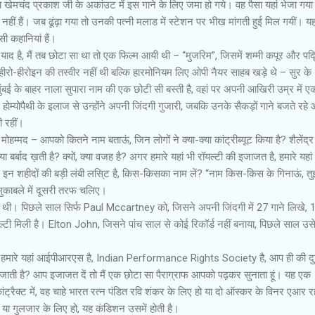
ये खेमचंद प्रकाश जी के अकांउट में इस गाने के लिए जमा हो गये। वह पैसा यहां भेजा गय
 नहीं हैं। जब ढूंढ़ा गया तो उनकी पत्नी मलाड में स्‍टेशन पर भीख मांगती हुई मिल गयीं। 
सी कहानियां हैं।
ाद है, मैं तब छोटा सा था तो एक फिल्‍म आयी थी – “मुजरिम”, जिसमें शम्‍मी कपूर और पद्
हीरो-हीरोइन की तस्‍वीर नहीं थी बल्कि हारमोनियम लिए ओपी नैयर साहब खड़े थे – सुर के
ंबई के बाहर नाला सुपारा नाम की एक छोटी सी बस्‍ती है, वहां पर अपनी आखिरी उम्र में 
और होम्‍योपैथी के इलाज से उन्‍होंने अपनी जिंदगी गुजारी, जबकि उनके सैकड़ों गाने बजते रहे
ी रहीं।
मोहम्‍मद – आपको कितने नाम बताऊं, जिन लोगों ने क्या-क्या कांट्रीब्‍यूट किया है? शैलेंद्
 बर्बाद ख़ती है? क्‍यों, क्या वजह है? अगर हमारे यहां भी रॉयल्‍टी की इजाजत है, हमारे यहां
 … इन शहीदों की बड़ी लंबी लसि्‍ट है, किस-किसका नाम लें? “नाम किस-किस के गिनाऊं, तु
ुकाबले में दूसरी तरफ चलिए।
ी थी। पिछले साल सिर्फ Paul Mccartney को, जिसने अपनी जिंदगी में 27 गाने लिखे, 
‍टी मिली है। Elton John, जिसने पांच साल से कोई रिकॉर्ड नहीं बनाया, पिछले साल उस
है, हमारे यहां आईपीआरएस है, Indian Performance Rights Society है, आप ही की दु
जाती है? आप इजाजत दें तो मैं एक छोटा सा पैराग्राफ आपको पढ़कर सुनाता हूं। यह एक
ैक्‍ट में, वह चाहे भारत रत्न पंडित रवि शंकर के लिए हो या दो ऑस्‍कर के विनर एआर 
ी या गुलजार के लिए हो, यह कंडिशन उसमें होती है।