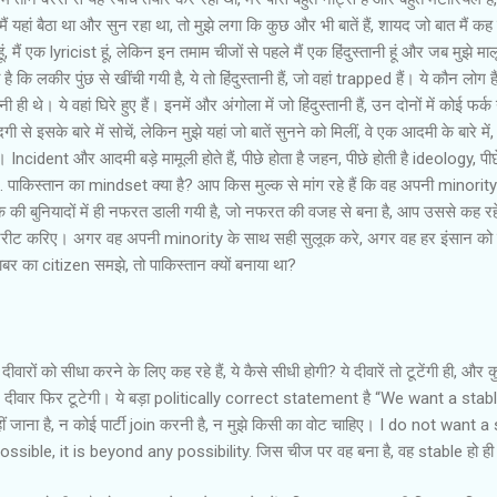
ं यहां बैठा था और सुन रहा था, तो मुझे लगा कि कुछ और भी बातें हैं, शायद जो बात मैं कह र
ं, मैं एक lyricist हूं, लेकिन इन तमाम चीजों से पहले मैं एक हिंदुस्‍तानी हूं और जब मुझे मा
कि लकीर पुंछ से खींची गयी है, ये तो हिंदुस्‍तानी हैं, जो वहां trapped हैं। ये कौन लोग है
 ही थे। ये वहां घिरे हुए हैं। इनमें और अंगोला में जो हिंदुस्‍तानी हैं, उन दोनों में कोई फर्क 
ी से इसके बारे में सोचें, लेकिन मुझे यहां जो बातें सुनने को मिलीं, वे एक आदमी के बारे में
ं। Incident और आदमी बड़े मामूली होते हैं, पीछे होता है जहन, पीछे होती है ideology, पीछ
. पाकिस्‍तान का mindset क्या है? आप किस मुल्‍क से मांग रहे हैं कि वह अपनी minorit
‍क की बुनियादों में ही नफरत डाली गयी है, जो नफरत की वजह से बना है, आप उससे कह रहे 
रीट करिए। अगर वह अपनी minority के साथ सही सुलूक करे, अगर वह हर इंसान को 
 का citizen समझे, तो पाकिस्‍तान क्‍यों बनाया था?
ीवारों को सीधा करने के लिए कह रहे हैं, ये कैसे सीधी होगी? ये दीवारें तो टूटेंगी ही, और 
थी, दीवार फिर टूटेगी। ये बड़ा politically correct statement है “We want a stab
नहीं जाना है, न कोई पार्टी join करनी है, न मुझे किसी का वोट चाहिए। I do not want a
sible, it is beyond any possibility. जिस चीज पर वह बना है, वह stable हो ही 