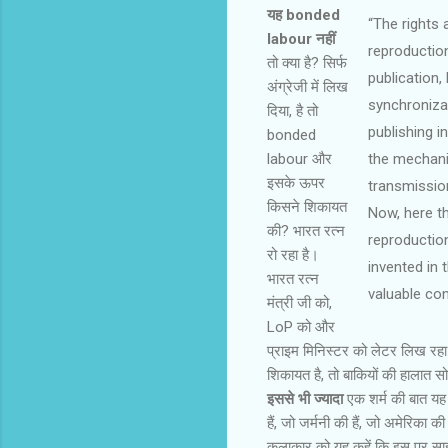
यह bonded
“The rights 
labour नहीं
reproduction
तो क्या है? सिर्फ
publication,
अंग्रेजी में लिख
synchronizat
दिया, है तो
publishing i
bonded
labour और
the mechanic
इसके ऊपर
transmission
किसने शिकायत
Now, here th
की? भारत रत्न
reproduction
रो रहा है।
invented in
भारत रत्न
valuable con
मंत्री जी को,
LoP को और
प्राइम मिनिस्‍टर को लेटर लिख रह
शिकायत है, तो बाकियों की हालात सो
इससे भी ज्यादा
एक शर्म की बात यह है
हैं, जो जर्मनी की हैं, जो अमेरिका क
कलाकार को यह कहें कि इस पर साइन क