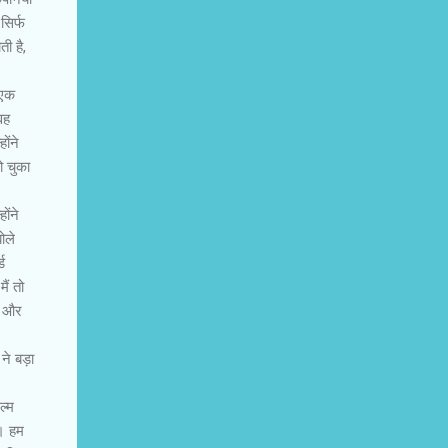
सिर्फ
ती है,
 एक
वह
ोंने
ो चुका
ोंने
ोले
ड
ैं तो
ी और
ने बड़ा
्‍म
ै। हम