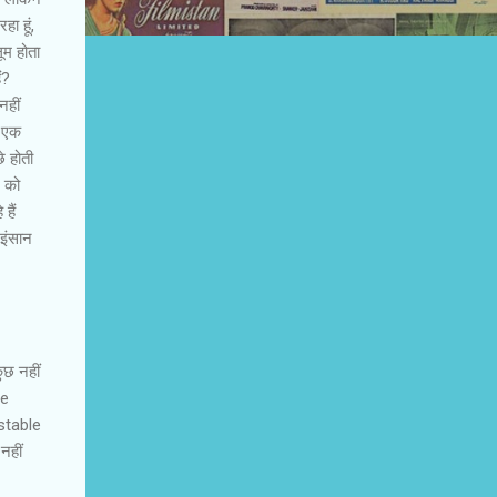
हा हूं,
लूम होता
ं?
नहीं
, एक
े होती
y को
हैं
इंसान
कुछ नहीं
le
 stable
नहीं