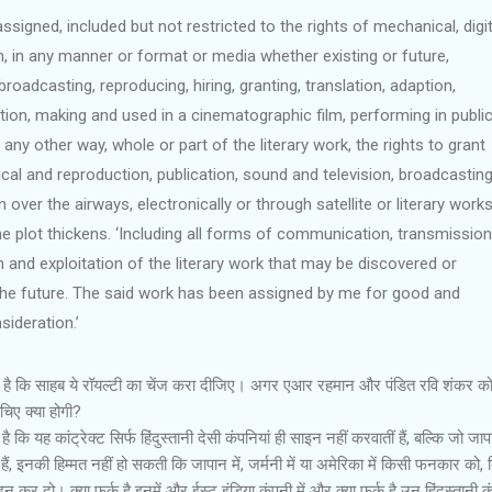
assigned, included but not restricted to the rights of mechanical, digit
, in any manner or format or media whether existing or future,
 broadcasting, reproducing, hiring, granting, translation, adaption,
ion, making and used in a cinematographic film, performing in public
n any other way, whole or part of the literary work, the rights to grant
al and reproduction, publication, sound and television, broadcasting
 over the airways, electronically or through satellite or literary works
e plot thickens. ‘Including all forms of communication, transmission
 and exploitation of the literary work that may be discovered or
 the future. The said work has been assigned by me for good and
sideration.’
ा है कि साहब ये रॉयल्‍टी का चेंज करा दीजिए। अगर एआर रहमान और पंडित रवि शंकर क
चिए क्या होगी?
 कि यह कांट्रेक्ट सिर्फ हिंदुस्‍तानी देसी कंपनियां ही साइन नहीं करवातीं हैं, बल्कि जो जा
ी हैं, इनकी हिम्‍मत नहीं हो सकती कि जापान में, जर्मनी में या अमेरिका में किसी फनकार को,
र दो। क्या फर्क है इनमें और ईस्‍ट इंडिया कंपनी में और क्या फर्क है उन हिंदुस्‍तानी क