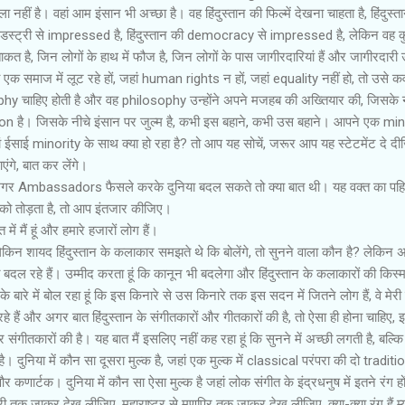
हीं है। वहां आम इंसान भी अच्छा है। वह हिंदुस्‍तान की फिल्‍में देखना चाहता है, हिंदुस्‍त
की इंडस्‍ट्री से impressed है, हिंदुस्‍तान की democracy से impressed है, लेकिन वह क
 है, जिन लोगों के हाथ में फौज है, जिन लोगों के पास जागीरदारियां हैं और जागीरदारी उन्
 एक समाज में लूट रहे हों, जहां human rights न हों, जहां equality नहीं हो, तो उसे 
 चाहिए होती है और वह philosophy उन्‍होंने अपने मजहब की अख्तियार की, जिसके 
ै। जिसके नीचे इंसान पर जुल्‍म है, कभी इस बहाने, कभी उस बहाने। आपने एक min
हां ईसाई minority के साथ क्या हो रहा है? तो आप यह सोचें, जरूर आप यह स्‍टेटमेंट दे द
गे, बात कर लेंगे।
र Ambassadors फैसले करके दुनिया बदल सकते तो क्या बात थी। यह वक्‍त का पहिय
र को तोड़ता है, तो आप इंतजार कीजिए।
ें मैं हूं और हमारे हजारों लोग हैं।
लेकिन शायद हिंदुस्‍तान के कलाकार समझते थे कि बोलेंगे, तो सुनने वाला कौन है? लेकिन अ
 बदल रहे हैं। उम्‍मीद करता हूं कि कानून भी बदलेगा और हिंदुस्‍तान के कलाकारों की किस्‍
े में बोल रहा हूं कि इस किनारे से उस किनारे तक इस सदन में जितने लोग हैं, वे मेरी ब
ुन रहे हैं और अगर बात हिंदुस्‍तान के संगीतकारों और गीतकारों की है, तो ऐसा ही होना चाहिए,
 संगीतकारों की है। यह बात मैं इसलिए नहीं कह रहा हूं कि सुनने में अच्छी लगती है, बल्क
ै। दुनिया में कौन सा दूसरा मुल्‍क है, जहां एक मुल्‍क में classical परंपरा की दो tradit
ी और कणार्टक। दुनिया में कौन सा ऐसा मुल्‍क है जहां लोक संगीत के इंद्रधनुष में इतने रंग हों
मारी तक जाकर देख लीजिए, महाराष्‍ट्र से मणपिुर तक जाकर देख लीजिए, क्या-क्या रंग हैं म्