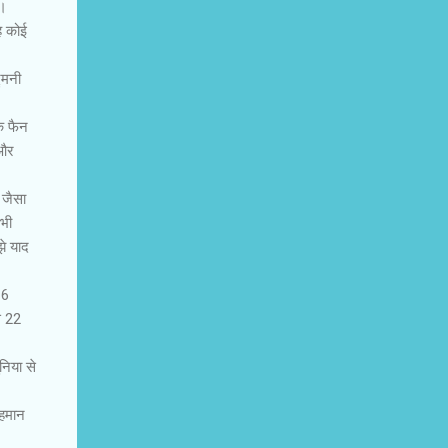
ा।
यह कोई
मिनी
एक फैन
 और
र जैसा
 भी
झे याद
16
े 22
निया से
रहमान