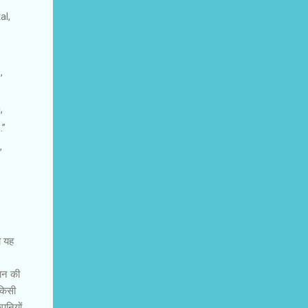
al,
,
,
.”
,
ो यह
पान की
 किसी
ंपनियों