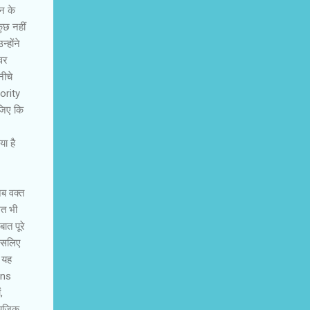
ान के
ुछ नहीं
‍होंने
कवर
नीचे
ority
ीजिए कि
ा है
ब वक्‍त
मत भी
ात पूरे
 इसलिए
ि यह
ions
,
‍यूजिक