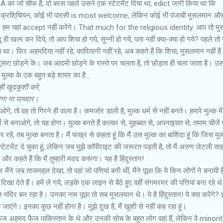
A का जो चीफ है, दो बरस पहले उसने एक स्‍टेटमेंट दिया था, edict जारी किया था कि
ोई भी क्रशि्चियन, कोई भी पारसी is most welcome, लेकिन कोई भी पंजाबी मुसलमान औ
हाजिर हम यहां accept नहीं करेंगे। That much for the religious identity. आप तो म
ू ही खत्म कर दिये, तो आप शिया हो गये, सुन्नी हो गये, पता नहीं क्या-क्या हो गये? पहले तो
था। फिर अहमदिया नहीं रहे, कादियानी नहीं रहे, अब कहते हैं कि शिया, मुसलमान नहीं हैं
, दूसरा छोड़ने के। जब आदमी छोड़ने के रास्‍ते पर चलता है, तो छोड़ता ही चला जाता है। उ
 मुल्‍क के एक बहुत बड़े शायर का है…
ही खुदकुशी करे,
गा ना पायदार।
, तो वह तो गिरने ही वाला है। कमजोर डाली है, मुल्‍क धर्म से नहीं बनते। हमारे मुल्‍क में
म से बनाओगे, तो यह होगा। मुल्‍क बनते हैं कल्‍चर से, मुहब्‍बत से, अपनाइयत से, तमाम चीजे
ें, तब मुल्‍क बनता है। मैं फख्र से कहता हूं कि मैं उस मुल्‍क का बाशिंदा हूं कि जिस मुल्‍क 
टमेंट दे चुका हूं, लेकिन जब मुझे कॉपीराइट की जरूरत पड़ती है, तो मैं अरुण जेटली सा
 और कहते हैं कि मैं तुम्‍हारी मदद करूंगा। यह है हिंदुस्‍तान!
ैंने जब ताजमहल देखा, तो वहां जो पत्तियां बनी थीं, मैंने पूछा कि ये किन लोगों ने बनायी 
ए दिखा देते हैं। हमें ले गये, लड़के एक लाइन से बैठे हुए वहीं संगमरमर की पत्तियां बना रहे थे।
मंदिर बन रहा है। उनका नाम पूछा तो सब मुसलमान थे। ये है हिंदुस्‍तान! ये क्या करेंगे? इन्‍
 रह जाएंगे। इनका कुछ नहीं होना है। मुझे दुख है, मैं खुशी से नहीं कह रहा हूं।
ज अहमद फैज पाकिस्‍तान के थे और उनकी सोच के बहुत लोग वहां हैं, लेकिन वे minority मे