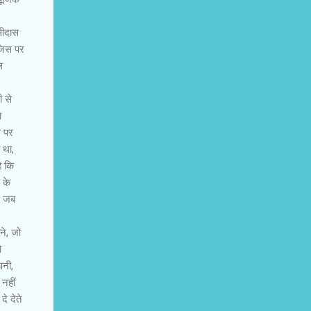
सीदास
 जिस पर
ल
ी से
ा
े पर
 था,
ै कि
 के
, जब
ने, जो
ो
पनी,
नहीं
े देते