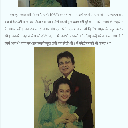
एच एस रवेल की फिल्‍म
‘
संघर्ष
’
(1968) बन रही थी। उसमें पहले साधना थीं। उन्‍हें हटा कर
बाद में वैजयंती माला को लिया गया था। मेरी पहली मुलाकात वहीं हुई थी । मेरी नजदीकी स्‍क्रीन
के समय बढ़ी। तब उदयतारा नायर संपादक थीं। उदय तारा जी दिलीप साहब के बहुत करीब
थीं। उनकी वजह से मेरा भी संबंध बढ़ा। मैं जब भी ज्स्‍क्रीन के लिए उन्‍हें फोन करता था तो वे
स्‍वयं आते थे फोन पर और हमारी बहुत लंबी बातें होती थीं। मैं फोटोग्राफी भी करता था।