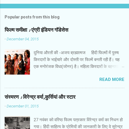
Popular posts from this blog
फिल्‍म समीक्षा : एंग्री इंडियन गॉडेसेस
-
December 04, 2015
दुनिया औरतों की -अजय ब्रह्मात्‍मज हिंदी फिल्‍मों में पुरुष
किरदारों के भाईचारे और दोस्‍ती पर फिल्‍में बनती रही हैं। यह
एक मनोरंजक विधा(जोनर) है। महिला किरदारों के बहनापा
और दोस्‍ती की बहुत कम फिल्‍में हैं। इस लिहाज से पैन नलिन
READ MORE
की फिल्‍म ‘ एंग्री इंडियन गॉडेसेस ’ एक अच्‍छी कोशिश है। इस
फिल्‍म में सात महिला किरदार हैं। उनकी पृष्‍ठभूमि अलग और
विरोधी तक हैं। कॉलेज में कभी साथ रहीं लड़कियां गोवा में
संस्‍मरण : विरेन्‍द्र वर्मा,कुर्सियां और स्‍टार
एकत्रित होती हैं। उनमें से एक की शादी होने वाली है। बाकी
-
December 01, 2015
लड़कियों में से कुछ की शादी हो चुकी है और कुछ अभी तक
करिअर और जिंदगी की जद्दोजहद में फंसी हैं। पैन नलिन ने
27 नवंबर को वरिष्‍ठ फिल्‍म पत्रकार विरेन्‍द्र वर्मा का निधन हो
उनके इस मिलन में उनकी जिंदगी के खालीपन,शिकायतों और
गया। हिंदी साहित्‍य के प्रेमियों की जानकारी के लिए वे सुरेन्‍द्र
उम्‍मीदों को रखने की कोशिश की है। फिल्‍म की शुरुआत