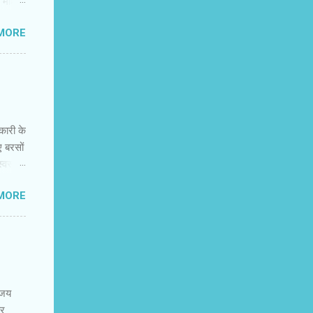
त महिला
त्रित
MORE
 अभी
िक
मंजस्‍य
ह नहीं
नकारी के
ए बरसों
वस्‍थ
न की
MORE
 में
कर
र और
नके
 करते
िजय
पर