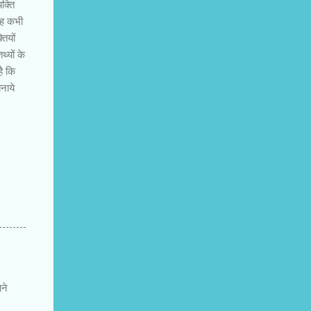
क्ति
.वह कभी
तियों
्यों के
है कि
नाये
ने