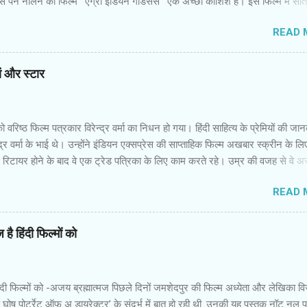
 पैन नलिन की फिल्‍म ‘ एंग्री इंडियन गॉडेसेस ’ एक अच्‍छी कोशिश है। इस फिल्‍म में सा
 उनकी पृष्‍ठभूमि अलग और विरोधी तक हैं। कॉलेज में कभी साथ रहीं लड़कियां गोवा में एक
READ 
नमें से एक की शादी होने वाली है। बाकी लड़कियों में से कुछ की शादी हो चुकी है और कुछ
र जिंदगी की जद्दोजहद में फंसी हैं। पैन नलिन ने उनके इस मिलन में उनकी जिंदगी के
ायतों और उम्‍मीदों को रखने की कोशिश की है। फिल्‍म की शुरुआत रोचक है। आरंभ
यां और स्‍टार
म सातों लड़कियों की जिंदगी की झलक पाते हैं। वे सभी जूझ रही हैं। उन्‍हें इस समाज में सा
दिक्‍कतें हो रही हैं,क्‍योंकि पुरुष प्रधान समाज उनकी इच्‍छाओं को कुचल देना चाहता है। तरजी
ा अपनी दोस्‍तों सुरंजना,जोअना,नरगिस,मधुरिता औ...
वरिष्‍ठ फिल्‍म पत्रकार विरेन्‍द्र वर्मा का निधन हो गया। हिंदी साहित्‍य के प्रेमियों की जा
्‍द्र वर्मा के भाई थे। उन्‍होंने इंडियन एक्‍सप्रेस की साप्‍ताहिक फिल्‍म अखबार स्‍क्रीन के लि
िटायर होने के बाद वे एक ट्रेड पत्रिका के लिए काम करते रहे। उम्र की वजह से वे अस्‍
 थे,लेकिन उनकी मुस्‍कान कायम थी। ज्‍यादातर वरिष्‍ठ अपने समय का गुण्‍गान और वर्तमा
READ 
हैं। मैंने विरेन्‍द्र वर्मा को कभी दुखी और नाराज नहीं देखा। इधर वे फिल्‍मों के प्रिव्‍यू शो
कभी सीट या कुर्सी खाली नहीं मिलती थी तो भी वे कुढ़ते नहीं थे। आने लिए जगह खोज 
ाते थे। हिंदी फिल्‍म इंडस्‍ट्री का पुराना दस्‍तूर है कि स्‍टार हो या पत्रकार...यहां ताकतव
है हिंदी फिल्मों को
सभी सलाम करते हैं। समय के साथ विरेन्‍द्र वर्मा की भूमिका नेपथ्‍य में चली गई थी। उ
मों के पीआर और अन्‍य संबंधित व्‍यक्तियों का रवैया बदल गया था। फिर भी उन्‍हें कभी मलाल
 वे हंसमुख और विनोदी स्‍वभाव के इंसान थे। ...
ंदी फिल्मों को -अजय ब्रह्मात्मज पिछले दिनों जमशेदपुर की फिल्म अध्येता और लेखिका व
 घोष पोर्ट्रेट ऑफ अ डायरेक्टर’ के संदर्भ में बात हो रही थी. उनकी यह पुस्तक नॉट नल 