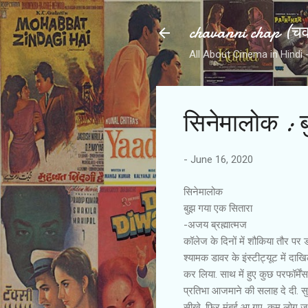
chavanni chap (चवन
All About Cinema in Hindi - हिन
सिनेमालोक : 
-
June 16, 2020
सिनेमालोक
बुझ गया एक सितारा
-अजय ब्रह्मात्मज
कॉलेज के दिनों में शौकिया तौर पर 
श्यामक डावर के इंस्टीट्यूट में दा
कर लिया. साथ में हुए कुछ परफॉर्मेंस
प्रतिभा आजमाने की सलाह दे दी. सुश
सीखे. फिर मुंबई आ गए. कम लोग जानत