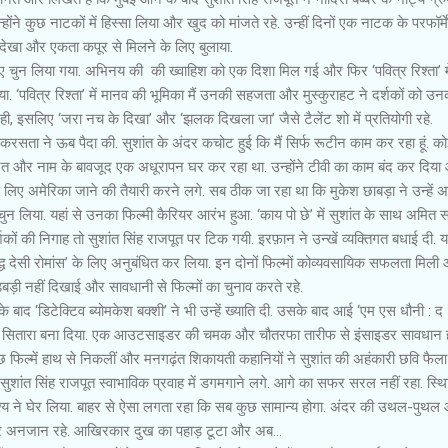
ंने कुछ नाटकों में हिस्सा लिया और खुद को मांजते रहे. उन्हीं दिनों एक नाटक के परफॉर्में
 देखा और एकता कपूर से मिलने के लिए बुलाया.
के लिए चुन लिया गया. अभिनय की की ख्वाहिश को एक दिशा मिल गई और फिर ‘पवित्र रिश्ता’ म
िया. ‘पवित्र रिश्ता’ में मानव की भूमिका मैं उनकी सहजता और मुस्कुराहट ने दर्शकों को उन
 ही, इसलिए ‘जरा नच के दिखा’ और ‘झलक दिखला जा’ जैसे टैलेंट शो में प्रतियोगी रहे.
रसता ने ऊब पैदा की. सुशांत के अंदर कचोट हुई कि मैं सिर्फ रूटीन काम कर रहा हूं. क
शोहरत और नाम के बावजूद एक अधूरापन घर कर रहा था. उन्होंने टीवी का काम बंद कर दिया
े लिए अमेरिका जाने की तैयारी करने लगे. सब ठीक जा रहा था कि मुकेश छाबड़ा ने उन्हें 
चुन लिया. यहां से उनका फिल्मी कैरियर आरंभ हुआ. ‘काय पो छे’ में सुशांत के साथ अमित 
कों की निगाह तो सुशांत सिंह राजपूत पर टिक गयी. इरफ़ान ने उन्खें व्यक्तिगत बधाई दी.
ं ‘शुद्ध देसी रोमांस’ के लिए अनुबंधित कर लिया. इन दोनों फिल्मों कोव्यवसायिक सफलता मिली
हड़बड़ी नहीं दिखाई और सावधानी से फिल्मों का चुनाव करते रहे.
 बाद ‘डिटेक्टिव ब्योमकेश बक्शी’ ने भी उन्हें ख्याति दी. उसके बाद आई ‘एम एस धौनी : द
मकता सितारा बना दिया. एक आउटसाइडर की चमक और चौतरफा तारीफ से इंसाइडर सावधान 
 फिल्में हाथ से निकलीं और मनगढ़ंत शिकायती कहानियों ने सुशांत की अहंकारी छवि फैला
ुशांत सिंह राजपूत स्वाभाविक प्रवाह में डगमगाने लगे. आगे का सफर सरल नहीं रहा. स्थित
ाश्य ने घेर लिया. बाहर से ऐसा लगता रहा कि सब कुछ सामान्य होगा. अंदर की उथल-पुथल
दार अनजान रहे. आखिरकार दुख का पहाड़ टूटा और अब...