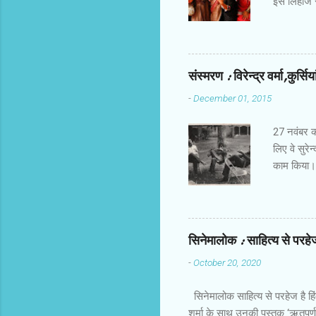
इस लिहाज से
किरदार हैं।
होती हैं। उ
तक करिअर औ
खालीपन,शिक
संस्‍मरण : विरेन्‍द्र वर्मा,कुर्सि
मोटाज में ह
-
December 01, 2015
बिठाने में 
देता। फ्रीड
27 नवंबर को 
लिए वे सुरेन
काम किया। र
जरूर हो गए
आलोचना करते 
आते थे और 
चुपचाप बैठ ज
सिनेमालोक : साहित्य से परहेज 
उदीयमान को 
-
October 20, 2020
प्रति फिल्‍
नहीं देखा।
सिनेमालोक साहित्य से परहेज है हि
शर्मा के साथ उनकी पुस्तक ‘ऋतुपर्ण