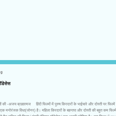
og
गॉडेसेस
 की -अजय ब्रह्मात्‍मज हिंदी फिल्‍मों में पुरुष किरदारों के भाईचारे और दोस्‍ती पर फिल्‍मे
 एक मनोरंजक विधा(जोनर) है। महिला किरदारों के बहनापा और दोस्‍ती की बहुत कम फिल्‍में