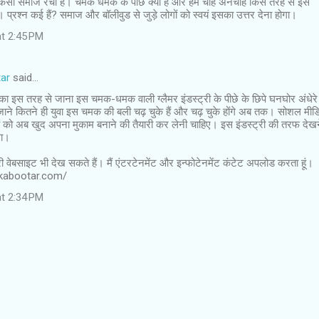
 कैसा समाज रचा है। चमक धमक के पीछे क्या है और हम चाहे अनचाहे किस तरह से इस
ैं। प्रश्न कई हैं? समाज और बॉलीवुड से जुड़े लोगों को स्वयं इसका उत्तर देना होगा।
at 2:45 PM
ar
said…
 का इस तरह से जाना इस चमक-धमक वाली ग्लैमर इंडस्ट्री के पीछे के छिपे घनघोर अंधेरे
ने कितने ही युवा इस चमक की बली चढ़ चुके हैं और चढ़ चुके होंगे अब तक। सोशल मीड
ाओं को अब खुद अपना मुकाम बनाने की तैयारी कर लेनी चाहिए। इस इंडस्ट्री की तरफ देख
गा।
ेरी वेबसाइट भी देख सकते हैं। मैं एंटरटेनमेंट और इन्फोटेनमेंट कंटेट अपलोड करता हूं।
nkabootar.com/
at 2:34 PM