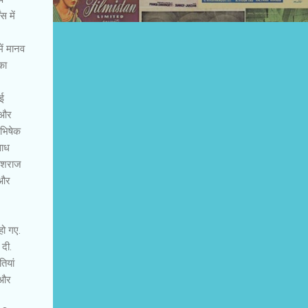
स में
ें मानव
का
ोई
 और
अभिषेक
साध
 यशराज
 और
हो गए.
 दी.
ियां
 और