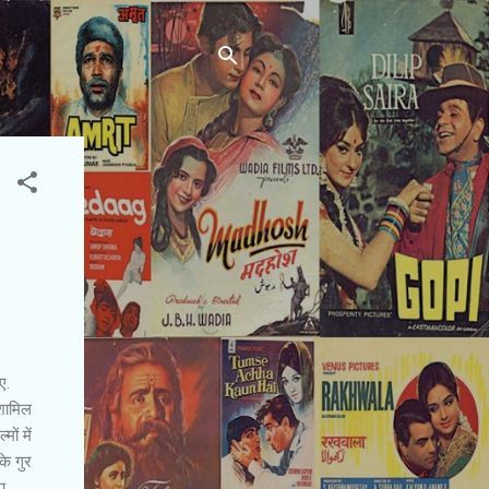
ए.
 शामिल
ों में
के गुर
प