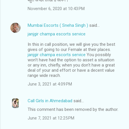
o
November 6, 2020 at 10:43 PM
m
m
Mumbai Escorts ( Sneha Singh )
said…
e
janjgir champa escorts service
n
t
In this in call position, we will give you the best
gives of going to our Female at their places.
s
janjgir champa escorts service
You possibly
won't have had the option to asset a situation
or any inn, chiefly, when you don't have a great
deal of your and effort or have a decent value
range wide reach.
June 3, 2021 at 4:09 PM
Call Girls in Ahmedabad
said…
This comment has been removed by the author.
June 7, 2021 at 12:25 PM