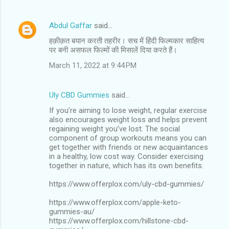
Abdul Gaffar
said…
हक़ीक़त बयान करती तहरीर। सच में हिंदी फिल्मकार साहित्य
पर बनी असफल फिल्मों की मिसालें दिया करते हैं।
March 11, 2022 at 9:44 PM
Uly CBD Gummies
said…
If you’re aiming to lose weight, regular exercise
also encourages weight loss and helps prevent
regaining weight you’ve lost. The social
component of group workouts means you can
get together with friends or new acquaintances
in a healthy, low cost way. Consider exercising
together in nature, which has its own benefits.
https://www.offerplox.com/uly-cbd-gummies/
https://www.offerplox.com/apple-keto-
gummies-au/
https://www.offerplox.com/hillstone-cbd-