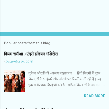
Popular posts from this blog
फिल्‍म समीक्षा : एंग्री इंडियन गॉडेसेस
-
December 04, 2015
दुनिया औरतों की -अजय ब्रह्मात्‍मज हिंदी फिल्‍मों में पुरुष
किरदारों के भाईचारे और दोस्‍ती पर फिल्‍में बनती रही हैं। यह
एक मनोरंजक विधा(जोनर) है। महिला किरदारों के बहनापा
और दोस्‍ती की बहुत कम फिल्‍में हैं। इस लिहाज से पैन नलिन
READ MORE
की फिल्‍म ‘ एंग्री इंडियन गॉडेसेस ’ एक अच्‍छी कोशिश है। इस
फिल्‍म में सात महिला किरदार हैं। उनकी पृष्‍ठभूमि अलग और
विरोधी तक हैं। कॉलेज में कभी साथ रहीं लड़कियां गोवा में