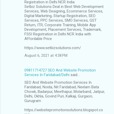
Registration in Delhi NCR India
Setbiz Solutions Deal in Best Web Development
Services, Web Designing, Ecommerce Services,
Digital Marketing, Startup Registration, SEO
Services, PPC Services, SMO Services, GST
Return, ITR, Corporate Training, Mobile App
Development, Placement Services, Trademark,
FSSI Registration in Delhi NCR India with
Affordable Price
https://www.setbizsolutions.com/
August 6, 2021 at 4:38 PM
09811714727 SEO And Website Promotion
Services In Faridabad/Delhi
said…
SEO And Website Promotion Services In
Faridabad, Noida, Nit Faridabad, Neelam Bata
Chowk, Badarpur, Meethapur, Molarband, Jaitpur,
Delhi, Okhla, Govind Puri, Kalkaji, Gurgaon,
Gurugram
https://websitepromotionsolutions.blogspot.co