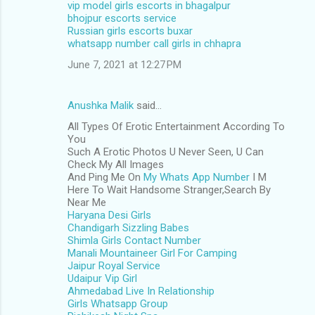
vip model girls escorts in bhagalpur
bhojpur escorts service
Russian girls escorts buxar
whatsapp number call girls in chhapra
June 7, 2021 at 12:27 PM
Anushka Malik
said…
All Types Of Erotic Entertainment According To
You
Such A Erotic Photos U Never Seen, U Can
Check My All Images
And Ping Me On
My Whats App Number
I M
Here To Wait Handsome Stranger,Search By
Near Me
Haryana Desi Girls
Chandigarh Sizzling Babes
Shimla Girls Contact Number
Manali Mountaineer Girl For Camping
Jaipur Royal Service
Udaipur Vip Girl
Ahmedabad Live In Relationship
Girls Whatsapp Group