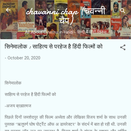
chavanni chap (चवन्नी
Skip to main content
चैप)
All About Cinema in Hindi - हिन्दी में हिंदी सिनेमा
सिनेमालोक : साहित्य से परहेज है हिंदी फिल्मों को
-
October 20, 2020
सिनेमालोक
साहित्य से परहेज है हिंदी फिल्मों को
-अजय ब्रह्मात्मज
पिछले दिनों जमशेदपुर की फिल्म अध्येता और लेखिका विजय शर्मा के साथ उनकी
पुस्तक ‘ऋतुपर्ण घोष पोर्ट्रेट ऑफ अ डायरेक्टर’ के संदर्भ में बात हो रही थी. उनकी