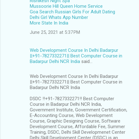
Rishikesh Night Spa
Mussoorie Hill Queen Home Service
Goa Search Russian Girls For Adult Dating
Delhi Girl Whats App Number
More State In India
June 25, 2021 at 5:37 PM
Web Development Course In Delhi Badarpur
||+91-7827332271|| Best Computer Course in
Badarpur Delhi NCR India
said…
Web Development Course In Delhi Badarpur
||+91-7827332271|| Best Computer Course in
Badarpur Delhi NCR India
DSDC !!+91-7827332271!! Best Computer
Course in Badarpur Delhi NCR India,
Government Institute, Government Certification,
E-Accounting Course, Web Development
Course, Graphic Designing Course, Software
Development Course, Affordable Fee, Summer
Training, DSDC, Delhi Skill Developmenet Center
Delhi Skill Development Center (DSDC) is an