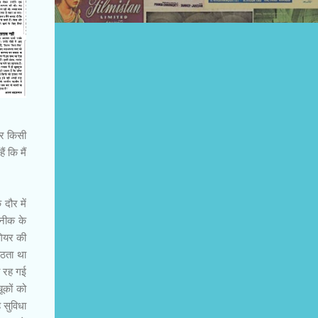
और किसी
 कि मैं
दौर में
कनीक के
गियर की
बैठता था
ी रह गई
ूकों को
 सुविधा