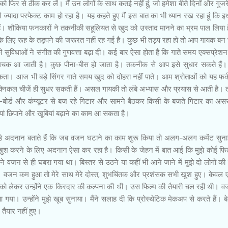
िर से ठीक कर लें। मैं उन लोगों के साथ कतई नहीं हूं, जो हमेशा बीते दिनों और गुजर
भी ज्यादा परफेक्ट काम हो रहा है। यह कहते हुए मैं इस बात का भी ध्यान रख रहा हूं कि 
हैं। शौकिया फनकारों ने तकनीकी सहूलियत से खुद को उस्ताद मानने का भ्रम पाल लिया
के लिए रूह के तड़पने की जरूरत नहीं रह गई है। कुछ भी तड़प रहा हो तो आप गायक ब
ुविधाओं ने संगीत की गुणवत्ता बढ़ा दी। कई बार ऐसा होता है कि गाते समय एक्सप्रे
ं लचक आ जाती है। कुछ पौना-बीस हो जाता है। तकनीक से आप इसे सुधार सकते हैं।
सकता। आज भी बड़े सिंगर गाते समय खुद को दोहरा नहीं पाते। आम श्रोताओं को यह फ
ेक्निकल चीजें ही सुधर सकती हैं। असल गायकी तो लंबे अभ्यास और प्रयास से आती है
-बोर्ड और कंप्यूटर से बज रहे गिटार और सामने बैठकर किसी के बजते गिटार का अ
ां छिपाने और खूबियां बढ़ाने का काम आ सकता है।
अदनान बताते हैं कि जब वजन घटाने का काम शुरू किया तो अलग-अलग कमेंट सुनाई
ुश करने के लिए अदनान ऐसा कर रहा है। किसी के जेहन में बात आई कि मुझे कोई फि
े वजन से ही घबरा गया था। बिस्तर से उठने या कहीं भी आने जाने में मुझे दो लोगों क
। वजन कम हुआ तो मेरे साथ मेरे दोस्त, शुभचिंतक और प्रशंसक सभी खुश हुए। केवल 
र को लेकर उन्होंने एक किरदार की कल्पना की थी। उस फिल्म की तैयारी चल रही थी।
आ गया। उन्होंने मुझे खूब सुनाया। मैंने सलाह दी कि प्रोस्थेटिक मेकअप से करते हैं। 
 तैयार नहीं हुए।