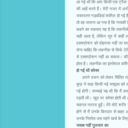
आ गई थी कि आप किसी एक ट्रैक को फ
की आहें भरते हैं। मेरी नजर में अ
जबरदस्त गड़बडिय़ां शामिल हो गई 
तो वह जमाना आ गया है कि गायकी 
कहने का मकसद यह है कि तकनीकी स
सही आता है, लेकिन सुर में कही
एक्सप्रेशन को दोहराया नहीं जा 
लेना चाहिए कि तकनीक से सिर्फ ट
से एक्सप्रेशन नहीं आ सकता। की
होता है। तकनीक का इस्तेमाल कमिय
हो गई थी कोफ्त
अपने वजन को लेकर चिंतित रहे 
कुछ ने कहा किसी नई माशूका को ख
गई होगी। सच्चाई यह थी कि मैं अपन
पड़ती थी। खुद पर कोफ्त होती थी
सहगल नाराज हुईं। मेरे मोटे शरी
होने से मैं उनके किरदार से बाहर 
उनके निर्माता उस महंगे खर्च के लिए
जवाब नहीं गुलजार का