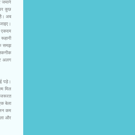
े जमाने
इधर कुछ
 है। अब
न जाइए।
शन एकदम
 रूहानी
र्क समझ
। तकनीक
सर अलग
 पड़े।
ल्म मिल
ी जरूरत
एक बेला
 वजन कम
बेला और