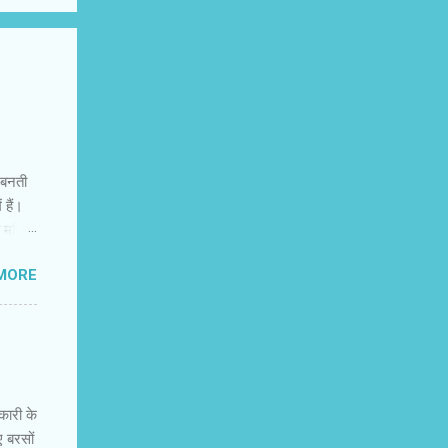
ं बनती
 हैं।
त महिला
त्रित
MORE
 अभी
िक
मंजस्‍य
ह नहीं
नकारी के
ए बरसों