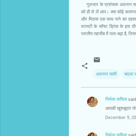
गुलजार के प्रशंसक अदनान सामी उन
को ही ले लें आप। क्या कोई कल्प
और मिठास एक साथ पाने का एहसास 
वरायटी के सॉफ्ट ड्रिंक के इस 
भारतीय तहजीब में पला-बढ़ा है, 
अदनान सामी
बदला ज
निर्मला कपिला
sai
C
आपकी खुशबूदार पोस
o
December 9, 20
m
m
निर्मला कपिला
sai