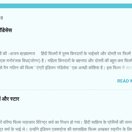
og
गॉडेसेस
 की -अजय ब्रह्मात्‍मज हिंदी फिल्‍मों में पुरुष किरदारों के भाईचारे और दोस्‍ती पर फिल्‍मे
 एक मनोरंजक विधा(जोनर) है। महिला किरदारों के बहनापा और दोस्‍ती की बहुत कम फिल्‍में
 पैन नलिन की फिल्‍म ‘ एंग्री इंडियन गॉडेसेस ’ एक अच्‍छी कोशिश है। इस फिल्‍म में सा
 उनकी पृष्‍ठभूमि अलग और विरोधी तक हैं। कॉलेज में कभी साथ रहीं लड़कियां गोवा में एक
READ 
नमें से एक की शादी होने वाली है। बाकी लड़कियों में से कुछ की शादी हो चुकी है और कुछ
र जिंदगी की जद्दोजहद में फंसी हैं। पैन नलिन ने उनके इस मिलन में उनकी जिंदगी के
ायतों और उम्‍मीदों को रखने की कोशिश की है। फिल्‍म की शुरुआत रोचक है। आरंभ
यां और स्‍टार
म सातों लड़कियों की जिंदगी की झलक पाते हैं। वे सभी जूझ रही हैं। उन्‍हें इस समाज में सा
दिक्‍कतें हो रही हैं,क्‍योंकि पुरुष प्रधान समाज उनकी इच्‍छाओं को कुचल देना चाहता है। तरजी
ा अपनी दोस्‍तों सुरंजना,जोअना,नरगिस,मधुरिता औ...
वरिष्‍ठ फिल्‍म पत्रकार विरेन्‍द्र वर्मा का निधन हो गया। हिंदी साहित्‍य के प्रेमियों की जा
्‍द्र वर्मा के भाई थे। उन्‍होंने इंडियन एक्‍सप्रेस की साप्‍ताहिक फिल्‍म अखबार स्‍क्रीन के लि