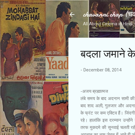
chavanni chap (चवन
All About Cinema in Hindi - हिन
बदला जमाने क
-
December 08, 2014
-अजय ब्रह्मात्मज
लंबे समय के बाद अदनान सामी की आ
बाद शाद अली, गुलजार और अदनान
के फ्रंट पर कम एक्टिव हैं। जिंदगी 
रहे। हालांकि इस दरम्यान उन्होंने
तरफ मुकदमे की सुनवाई चलती रह
अदनान का नाम जेहन में आते ही ज