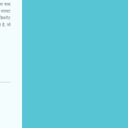
जा शब्द
, तरावट
डिफरेंट
 है, जो