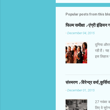
Popular posts from this bl
फिल्‍म समीक्षा : एंग्री इंडियन 
-
December 04, 2015
दुनिया औरतों
रही हैं। यह
इस लिहाज से
किरदार हैं।
होती हैं। उ
तक करिअर औ
खालीपन,शिक
संस्‍मरण : विरेन्‍द्र वर्मा,कुर्सि
मोटाज में ह
-
December 01, 2015
बिठाने में 
देता। फ्रीड
27 नवंबर को 
लिए वे सुरेन