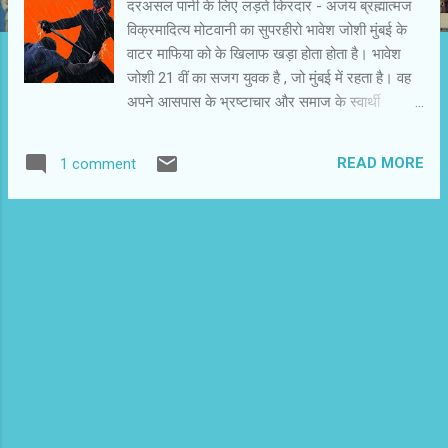
दरअसल पानी के लिए लड़ते किरदार - अजय ब्रह्मात्‍मज
विक्रमादित्य मोटवानी का सुपरहीरो भावेश जोशी मुंबई के
वाटर माफिया को के खिलाफ खड़ा होता होता है। भावेश
जोशी 21 वीं का सजग युवक है , जो मुंबई में रहता है। वह
अपने आसपास के भ्रष्टाचार और समाज के स्वार्थी
व्यक्तियों के आचरण से उक्त चूका है। उसे कोई रास्ता नहीं
सूझता तो वह नक़ाब पहन कर उन्हें बेनक़ाब करने की मुहीम
READ MORE
1 comment
पर निकलता है। यह सिस्टम से नाराज़ आज के यवक की
कहानी है। विक्रमादित्य अपनी पीढ़ी के संवेदनशील
फ़िल्मकार हैं। इस बार वे किरदारों के परस्पर मानवीय रिश्तों
और उनकी उलझनों से निकल कर समाज से जूझते और
टकराते किरदार को सुपरहीरो के तौर पर पेश कर रहे हैं।
यथार्थ कठोर और जटिल हो तो साहित्य और फिल्मों में
फंतासी का सहारा लिया जाता है। ज़िन्दगी में नामुमकिन लग
रही मुश्किलों को फंतासी से सुलझाने का क्रिएटिव प्रयास
किया जाता है। विक्रमादित्य का विषय आज की मुंबई और
मुंबई की रोज़मर्रा की समस्याएं हैं। उनमें पानी एक विकट
समस्या है। ख़बरों और फिल्मों के जरिये महानगरों में पर्याप्त
पानी के लिए तरसते नागरिकों की व्यथा हम देखते रहे हैं।