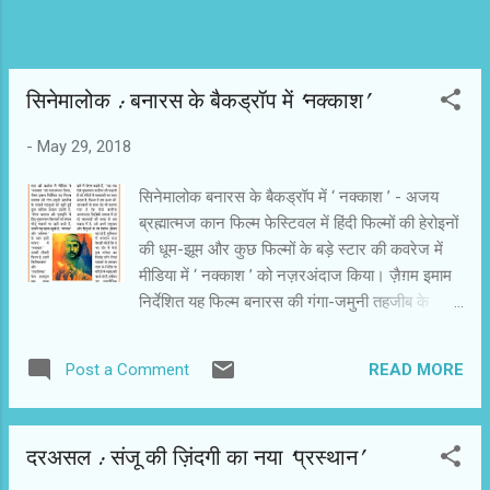
हम मे...
सिनेमालोक : बनारस के बैकड्रॉप में ‘नक्काश’
-
May 29, 2018
सिनेमालोक बनारस के बैकड्रॉप में ‘ नक्काश ’ - अजय
ब्रह्मात्मज कान फिल्म फेस्टिवल में हिंदी फिल्मों की हेरोइनों
की धूम-झूम और कुछ फिल्मों के बड़े स्टार की कवरेज में
मीडिया में ‘ नक्काश ’ को नज़रअंदाज किया। ज़ैग़म इमाम
निर्देशित यह फिल्म बनारस की गंगा-जमुनी तहजीब के
दरकते पहलुओं को छूती हुई कुछ वाजिब सवाल उठाती है। ‘
ज़ैग़म बनारस की पृष्ठभूमि में हिन्दू-मुसलमान किरदारों को
READ MORE
Post a Comment
लेकर मौजूं मसलों पर बातें करते हैं। उनकी यह खास खूबी
है। ‘ दोजख ’ और ‘ अलिफ़ ’ के बाद इसी परंपरा में ‘
नक्काश ’ उनकी तीसरी फिम है। इसमें फिल्मिस्तान ’ और ‘
दरअसल : संजू की ज़िंदगी का नया ‘प्रस्थान’
एयरलिफ्ट ’ फेम इनामुल हक़ इसमें मुख्य भूमिका निभा रहे
हैं। इस फिल्म में मुख्य भूमिका निभाने के अपने अनुभवों को