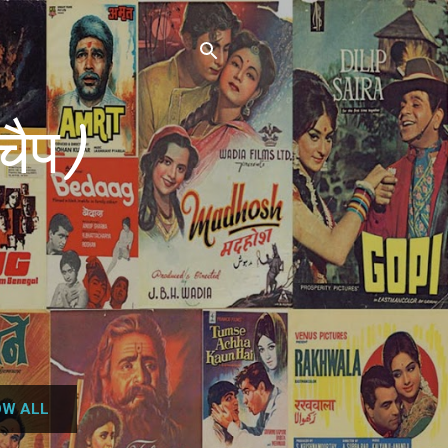
चैप)
W ALL