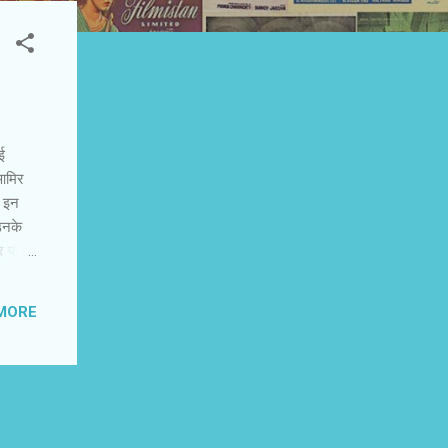
ई
 आमिर
। इन
 उनके
र पॉवर
े सलमान
लगता
MORE
'दबंग
े