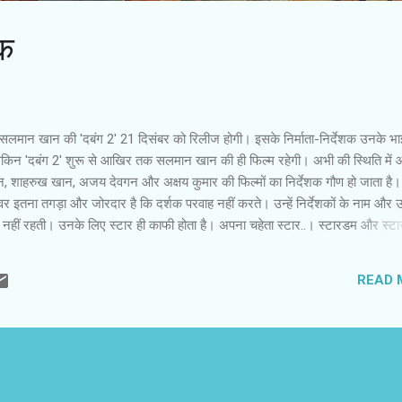
मक
ज सलमान खान की 'दबंग 2' 21 दिसंबर को रिलीज होगी। इसके निर्माता-निर्देशक उनके भा
ेकिन 'दबंग 2' शुरू से आखिर तक सलमान खान की ही फिल्म रहेगी। अभी की स्थिति में
 शाहरुख खान, अजय देवगन और अक्षय कुमार की फिल्मों का निर्देशक गौण हो जाता है
पॉवर इतना तगड़ा और जोरदार है कि दर्शक परवाह नहीं करते। उन्हें निर्देशकों के नाम और
ध नहीं रहती। उनके लिए स्टार ही काफी होता है। अपना चहेता स्टार..। स्टारडम और स्टा
अभी सलमान की टक्कर में कोई नहीं है। 'वांटेड' के बाद निरंतर सफलता का स्वाद चख रह
 मेहरबानी बनी हुई है। उनकी नई फिल्मों का निर्देशक कोई भी हो, नाम उन्हीं की दांव पर 
READ 
ामले में यह दांव कुछ बड़ा और जोखिमपूर्ण हो गया है। 'दबंग' के लगभग दो साल बाद आ रही 
टर की बात करें, तो सबसे पहला जोखिम अरबाज खान का निर्देशक बनना है। पहली 'दबंग' क