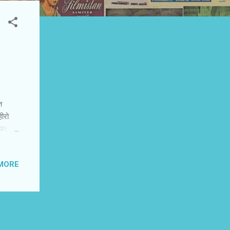
त
हीरो
‍ट है,
‘
ितिक
MORE
द किया
योग को
शंसकों