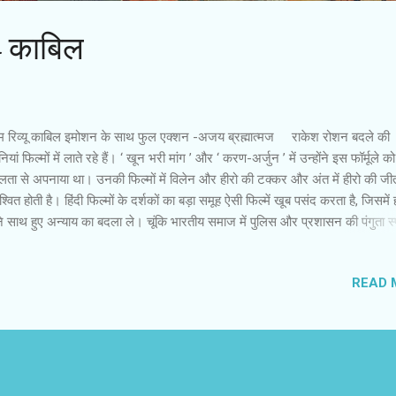
 - काबिल
्म रिव्‍यू काबिल इमोशन के साथ फुल एक्शन -अजय ब्रह्मात्‍मज राकेश रोशन बदले की
ियां फिल्मों में लाते रहे हैं। ‘ खून भरी मांग ’ और ‘ करण-अर्जुन ’ में उन्होंने इस फॉर्मूले को
ता से अपनाया था। उनकी फिल्मों में विलेन और हीरो की टक्कर और अंत में हीरो की जी
श्वित होती है। हिंदी फिल्मों के दर्शकों का बड़ा समूह ऐसी फिल्में खूब पसंद करता है, जिसमें 
 साथ हुए अन्याय का बदला ले। चूंकि भारतीय समाज में पुलिस और प्रशासन की पंगुता स्पष्
ए असंभव होते हुए भी पर्दे पर हीरो की जीत अच्छी लगती है। राकेश रोशन की नयी फिल्म 
ल ’ इसी परंपरा की फॉर्मूला फिल्म है, जिसका निर्देशन संजय गुप्ता ने किया है। फिल्म में र
READ 
 हीरो की भूमिका में हैं। रितिक रोशन को हम ने हर किस्म की भूमिका में देखा और पसं
उनकी कुछ फिल्में असफल रहीं, लेकिन उन फिल्मों में भी रितिक रोशन के प्रयास और प्र
ना मिली। 21वीं सदी के आरंभ में आए इस अभिनेता ने अपनी विविधता से दर्शकों और प्र
ुश और संतुष्‍ट किया है। रितिक रोशन क...