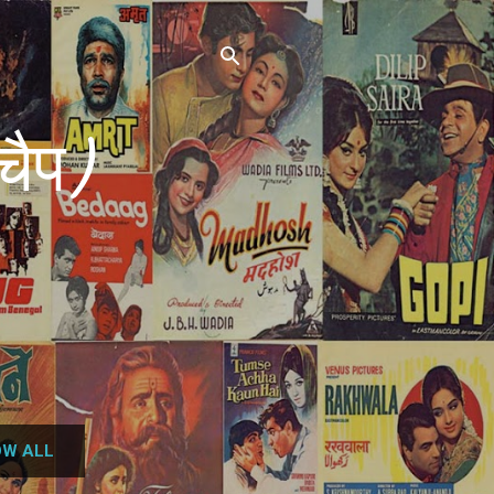
चैप)
W ALL