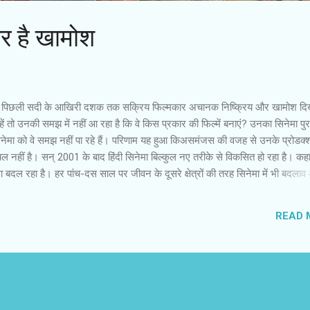
ार है खामोश
मज पिछली सदी के आखिरी दशक तक सक्रिय फिल्मकार अचानक निष्क्रिय और खामोश दि
हें तो उनकी समझ में नहीं आ रहा है कि वे किस प्रकार की फिल्में बनाएं? उनका सिनेमा पुर
नेमा को वे समझ नहीं पा रहे हैं। परिणाम यह हुआ किअसमंजस की वजह से उनके प्रोडक
ल नहीं है। सन् 2001 के बाद हिंदी सिनेमा बिल्कुल नए तरीके से विकसित हो रहा है। कह
 बदल रहा है। हर पांच-दस साल पर जीवन के दूसरे क्षेत्रों की तरह सिनेमा में भी बदलाव
ाथ आगे बढ़े फिल्मकार ही सरवाइव कर पाते हैं, क्योंकि दर्शकों की रुचि बदलने से नए म
 ऑफिस पर बिजनेस कर पाती हैं। हाल-फिलहाल की कामयाब फिल्मों पर नजर डालें तो उनमें 
READ 
ों की फिल्म नहीं है। यश चोपड़ा, सुभाष घई, जेपी दत्ता जैसे दर्जनों दिग्गज अब सिर्फ समारोहो
हैं। इनमें से कुछ ने अपनी कंपनियों की बागडोर युवा वारिसों के हाथ में दे दी है या फिर गैरफ
वकों ने कमान संभाल ली है। अब वे तय कर रहे हैं कि ...