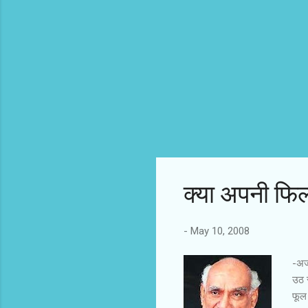
क्या अपनी फिल्म
-
May 10, 2008
-अज
उठ र
फूल 