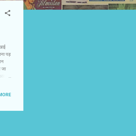
खाई
ाना पड़
्शन
ा जा
 आता
िजाज की
से कोई
MORE
ं की
िल्मी