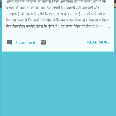
अनंत नारायण महादेवन की सस्पेंस फिल्म अनामिका की गति इतनी धीमी है कि
दर्शकों की कल्पना को बार-बार ठेस लगती है। कहानी ऐसी अटकती और
उलझती है कि रहस्य के प्रति जिज्ञासा खत्म होने लगती है। सस्पेंस फिल्मों के
लिए आवश्यक है कि उनमें गति और संगीत का अच्छा संगम हो। विक्रम आदित्य
सिंह सिसोदिया गजनेर पैलेस के कुंवर हैं। वह अपने पैलेस को रिजार्ट में तब्दील
करना चाहते हैं। मुंबई में उनकी मुलाकात एस्कार्ट जिया राव से होती है। पहली ही
मुलाकात में उन्हें जिया का स्वभाव जंचता है और वह शादी का प्रस्ताव रख देते
READ MORE
1 comment
हैं। जिया राजी हो जाती है। वह गजनेर पैलेस में आ जाती है। मध्यवर्गीय परिवार
की जिया पैलेस की चकाचौंध और रीति-गतिविधि से नावाकिफ है। वहां वह
विक्रम आदित्य की पूर्व पत्नी अनामिका के नाम से इस कदर आतंकित होती है कि
उसके बारे में सब कुछ जानने को उत्सुक होती है। अनामिका की मौत रहस्यमय
स्थितियों में हुई है। पैलेस में ही मोहिनी रहती हैं। वह पैलेस की सभी गतिविधियों
पर नजर रखती हैं और उनकी बात विक्रम आदित्य भी नहीं टाल पाते। लंबे
समय तक एक ही जगह पर चकरघिन्नी काटने के बाद कहानी रहस्य तक पहुंचती
है तो फटाक स...