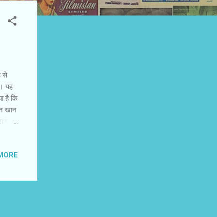
 से
है। यह
ा है कि
मान खान
रा गया
शकों को
रेड
MORE
वैसे
ी नहीं
ेशित