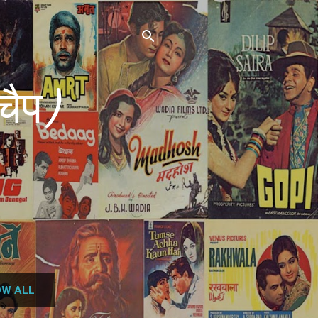
चैप)
W ALL