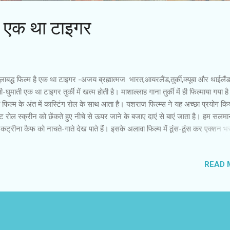
 : एक था टाइगर
मूलाबद्ध फिल्म है एक था टाइगर -अजय ब्रह्मात्‍मज भारत,आयरलैंड,तुर्की,क्यूबा और थाईलैंड
ी-घुमाती एक था टाइगर तुर्की में खत्म होती है। माशाल्लाह गाना तुर्की में ही फिल्माया गया 
 फिल्म के अंत में कास्टिंग रोल के साथ आता है। यशराज फिल्म्स ने यह अच्छा प्रयोग किय
ट रोल स्क्रीन को छेंकते हुए नीचे से ऊपर जाने के बजाए दाएं से बाएं जाता है। हम सल
ट्रीना कैफ को नाचते-गाते देख पाते हैं। इसके अलावा फिल्म में ठूंस-ठूंस कर एक्शन भ
हाल-फिलहाल में में दक्षिण भारतीय फिल्मों से आयातित रॉ एक्शन देखते-देखते अघा चुके दर्
ा टाइगर के एक्शन में ताजगी दिखेगी। इस फिल्म में हीरोइन के भी एक्शन सीन हैं। कॉन
READ 
मिसैनो की सलाह से किए गए एक्शन में स्फूर्ति नजर आती है और वह मुमकिन सा लगता है। 
िल्म में भी हीरो का निशाना कभी खाली नहीं जाता, जबकि दुश्मनों को शायद गोली चलाने ह
 फिल्में हिंदी की हों या किसी और भाषा की। हीरो हमेशा अक्षत रहता है। कबीर खान निर्द
था टाइगर जासूसी टाइप की फिल्म है। मिशन पर नि...