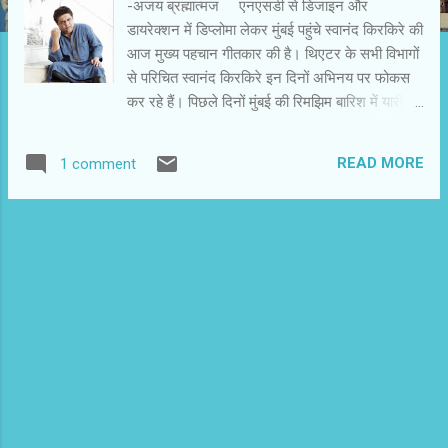
-अजय ब्रह्मात्मज एनएसडी से डिजाइन और
डायरेक्शन में डिप्लोमा लेकर मुंबई पहुंचे स्वानंद किरकिरे की
आज मुख्य पहचान गीतकार की है। थिएटर के सभी विभागों
से परिचित स्वानंद किरकिरे इन दिनों अभिनय पर फोकस
कर रहे हैं। पिछले दिनों मुंबई की रिमझिम बारिश में यारी
रोड के एक कैफे में उनसे लंबी बातचीत हुई। हिंदी फिल्म
इंडस्ट्री की इस अनोखी प्रतिभा से हुई बातों के अंश ़ ़
READ MORE
1 comment
़ -इन दिनों आप का ध्यान अभिनय पर लगा है? 0 एक्टर
बनने की कभी मेरी ख्वाहिश नहीं रही। अगर ऐसा होता तो मैं
उसके लिए भी स्ट्रगल करता। संयोग से अभिनय के
ऑफर आए तो मना करने का मन नहीं हुआ। इधर कुछ
फिल्में करने के बाद मेरी ख्वाहिशें जागी हैं। मुझे अच्छा लग
रहा है। पहले नाटकों में अभिनय किया ही है,इसलिए एकदम
से नई बात नहीं है। -एनएसडी के दिनों के किसी नाटक का
नाम बताएं? 0 रॉबिन दास के साथ मैंने ‘बाकी इतिहास’ किया
था। उसमें मैं और नवाजुद्दीन सिद्दिकी हुआ करते थे।
हमलोगों को पहले रोल नहीं मिला था। हम दोनों ने
इम्प्रूवाइज कर अपने लिए रोल बना लिया था। रॉबिन दास
आज भी उसकी तारीफ करते हैं। मुझे लगता है एक्टिंग को