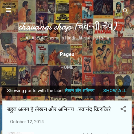
Skip to main content
chavanni chap (चवन्नी चैप)
All About Cinema in Hindi - हिन्दी में हिंदी सिनेमा
Pages
HOME
Showing posts with the label
लेखन और अभिनय
SHOW ALL
P
o
बहुत अलग है लेखन और अभिनय -स्वानंद किरकिरे
s
t
-
October 12, 2014
s