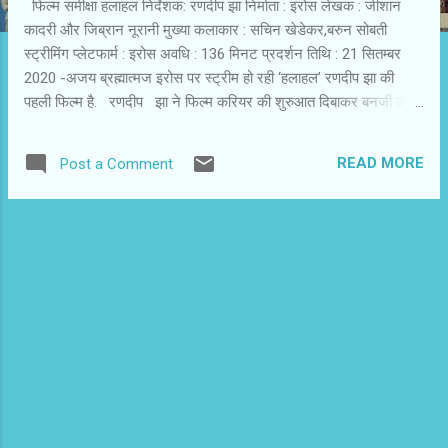
फिल्म समीक्षा हलाहल निर्देशक: रणदीप झा निर्माता : इरोस लेखक : जीशान
कादरी और जिब्रान नूरानी मुख्या कलाकार : सचिन खेडेकर,बरुन सोबती
स्ट्रीमिंग प्लेटफार्म : इरोस अवधि : 136 मिनट प्रदर्शन तिथि : 21 सितम्बर
2020 -अजय ब्रह्मात्मज इरोस पर स्ट्रीम हो रही ‘हलाहल’ रणदीप झा की
पहली फिल्म है. रणदीप झा ने फिल्म करियर की शुरुआत दिबाकर बनर्जी की
फिल्म ‘शांघाई’ से की थी. बाद में अनुराग कश्यप की टीम में वे शामिल हुए. अनुराग
के साथ वे ‘अग्ली’, ‘रमन राघव’ और ‘मुक्काबाज’ फिल्म में एसोसिएट डायरेक्टर
READ MORE
Post a Comment
रहे. इस फिल्म को जीशान कादरी और जिब्रान नूरानी ने लिखा है. फिल्म शिक्षा
जगत मैं व्याप्त भ्रष्टाचार को छूती है. माना जा रहा है इस फिल्म की प्रेरणा मध्य
प्रदेश के व्यापम घोटाले से ली गई है. ‘हलाहल’ की घटनाएं और प्रसंग में व्यापम
की व्यापकता तो नहीं है, लेकिन इस भ्रष्टाचार में लिप्त संस्थान,पोलिस, नेता और
शहर के रसूखदार व्यक्तियों की मिलीभगत सामने आती है. यूँ लगता है देश का पूरा
तंत्र भ्रष्टाचार में लिप्त है और सभी के तार एक-दूसरे से जुड़े हुए हैं. ‘हलाहल’
रा...