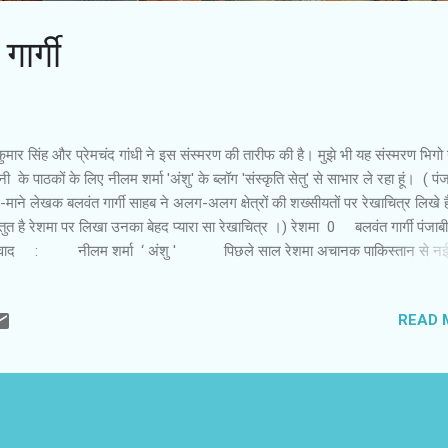
गार्गी
ुमार सिंह और प्रेमचंद गांधी ने इस संस्‍मरण की तारीफ की है। मुझे भी यह संस्‍मरण भिग
‍नी के पाठकों के लिए नीलम शर्मा 'अंशु' के ब्‍लॉग 'संस्‍कृति सेतु' से साभार ले रहा हूं। ( पं
-माने लेखक बलवंत गार्गी साहब ने अलग-अलग क्षेत्रों की शख्सीयतों पर रेखाचित्र लिखे हैं
्तुत है रेशमा पर लिखा उनका बेहद प्यारा सा रेखाचित्र ।) रेशमा 0 बलवंत गार्गी पंजाबी
वाद : नीलम शर्मा ‘ अंशु ' पिछले साल रेशमा अचानक पाकिस्तान से नई 
किसी को इस विष्य में पता नहीं था। बस , राजकुमारी अनीता सिंह को बंबई से फोन आया
 बजे प्लेन पहुँच रहा है , वह रेशमा को एयरपोर्ट पर मिले। कपूरथले के शाही घराने की
READ 
ुमारी अनीता सिंह राजा पद्मजीत सिंह की लाडली बेटी है। मोटी स्याह आँखें , घने काले स
, चंपई रंग , वह दिल्ली की सांस्कृतिक ...