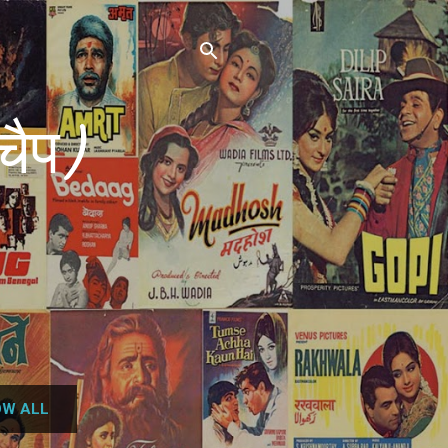
चैप)
W ALL