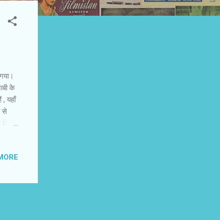
ो गया।
जाबी के
 , यहाँ
 से
दिल्ली
 कि
MORE
्याह