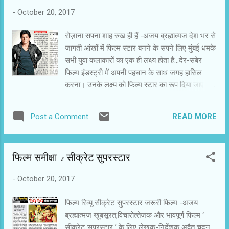
-
October 20, 2017
रोज़ाना सपना शाह रुख ही हैं -अजय ब्रह्मात्‍मज देश भर से
जागती आंखों में फिल्‍म स्‍टार बनने के सपने लिए मुंबई धमके
सभी युवा कलाकारों का एक ही लक्ष्‍य होता है...देर-सबेर
फिल्‍म इंडस्‍ट्री में अपनी पहचान के साथ जगह हासिल
करना। उनके लक्ष्‍य को फिल्‍म स्‍टार का रूप दिया जाए तो
वह शाह रुख खान ही होता है। पिछले कुछ सालों में शाह
रुख खान की फिल्‍में नहीं चल रही हैं। फिर भी उनके
READ MORE
Post a Comment
स्‍टारडम में गिरावट नहीं आई है। वे आज भी बाकी दोनों
खानों(आमिर और सलमान) के समकक्ष बने हुए हैं। फिल्‍म
ट्रेड में भी उनके फ्यूचर के प्रति कोई आशंका नहीं है।
फिल्‍म समीक्षा : सीक्रेट सुपरस्‍टार
उन्‍होंने खुद ही फिल्‍में कम कर दी हैं। उनकी चुनिंदा फिल्‍में
दर्शकों को रास नहीं आ रही हैं। इन सभी लक्षणों के बावजूद
-
October 20, 2017
मुंबई आया हर नया कलाकार शाह रुख ही बनना चाहता है।
शाह रुख खान में ऐसा क्‍या है,जो फिलवक्‍त उनसे अधिक
फिल्‍म रिव्‍यू सीक्रेट सुपरस्‍टार जरूरी फिल्‍म -अजय
कामयाब सलमान खान और आमिर खान में नहीं है। कई
ब्रह्मात्‍मज खूबसूरत,विचारोत्‍तेजक और भावपूर्ण फिल्‍म ‘
कारण हो सकते हैं। सबसे पहले तो सलमान खान सलीम
सीक्रेट सुपरस्‍टार ’ के लिए लेखक-निर्देशक अद्वैत चंदन