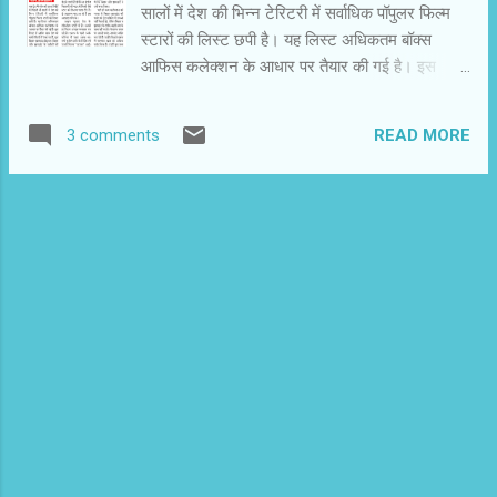
सालों में देश की भिन्‍न टेरिटरी में सर्वाधिक पॉपुलर फिल्‍म
भी विंध्‍यवासिनी देवी और शारदा सिन्‍हा के छठ गीतों का
स्‍टारों की लिस्‍ट छपी है। यह लिस्‍ट अधिकतम बॉक्‍स
मान-सम्‍मान बना हुआ है। सभी घाटों पर इनके गीत बजते
आफिस कलेक्‍शन के आधार पर तैयार की गई है। इस
सुनाई पड़ते हैं। आश्‍चर्य ही है क...
लिस्‍ट में आमिर खान देश की सभी अैटिरी में नंबर वन हैं
एक बिहार-झारखंड छोड़ कर। बिहार और झारखंड के
READ MORE
3 comments
दर्शकों की पसंद और सराहना अलहदा है। ट्रेड पंडित
बताते हैं कि बिहार और झारखंड में आज भी सनी
देओन,मिथुन चक्रवर्ती और सुनील शेट्टी की फिल्‍में दूसरे
स्‍टारों की तुलना में ज्‍यादा पसंद की जाती हैं। छोटे शहरों
और कस्‍बों के सिनेमाघरों में जब ताजा रिलीज सोमवार तक
दम तोड़ने लगती हैं तो मैनेजर क्षेत्रीय वितरकों की मदद से
किसी ऐसे स्‍टार की फिल्‍म रीरन में चला देते हैं। दो
उदाहरण याद आ रहे हैं इस अलहदा रुचि के। अभी अक्षय
कुमार देश के लोकप्रिय स्‍टारों की अगली कतार में हैं।
उनकी हर फिल्‍म अच्‍छा व्‍यवसाय कर रही है। 1999 के
पहले उनके करिअर में उतार आया था। तभी सुनील दर्शक
के निर्देशन में उनकी फिल्‍म ‘ जानवर ’ आई थी। यह फिल्‍म
त...