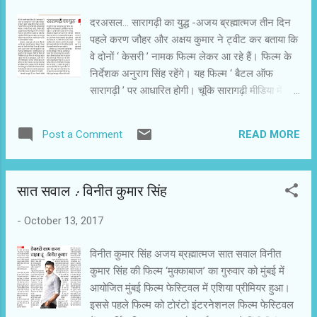
बाद से कहा जाने लगा कि अनुपम खेर की इच्छा राज्य सभा
दरअसल... सारागढ़ी का युद्ध -अजय ब्रह्मात्‍मज तीन दिन
की सदस्यता है। इस नियुक्ति को उनकी नज़दीकी माना जा
पहले करण जौहर और अक्षय कुमार ने ट्वीट कर बताया कि
सकता है। यह कहीं से गलत भी नहीं है। कांग्रेस और
वे दोनों ‘ केसरी ’ नामक फिल्‍म लेकर आ रहे हैं। फिल्‍म के
दूसरी सरकारें भी अपने समर्थकों को मानद पदों पर नियुक्त
निर्देशक अनुराग सिंह रहेंगे। यह फिल्‍म ‘ बैटल ऑफ
करती रही हैं। कांग्रेस राज में समाजवादी और वामपंथी
सारागढ़ी ’ पर आधारित होगी। चूंकि सारागढ़ी मीडिया में
सोच के कलाकार और बुद्धिजीवी सत्त...
प्रचलित शब्‍द नहीं है,इसलिए हिंदी अखबारों में
‘saragarhi’ को सारागरही लिखा जाने लगा। फिल्‍म
READ MORE
Post a Comment
इंडस्‍ट्री में भी अधिकांश इसे सारागरही ही बोलते हैं। मैं
लगातार लिख रहा हूं कि हिंदी की संज्ञाओं को अंग्रेजी के
साथ हिंदी में भी लिखा जाना चाहिए। अन्‍यथा कुछ पीढि़यों
सात सवाल : विनीत कुमार सिंह
के बाद इन शब्‍दों के अप्रचलित होने पर सही उच्‍चारण नहीं
किया जाएगा। देवनागरी में लिखते समय लोग ‘ सारागरही ’
-
October 13, 2017
जैसी गलतियां करेंगे। दोष हिंदी के पत्रकारों का भी है कि वे
हिंदी का आग्रह नहीं करते। अंग्रेजी में आई विस्‍प्तियों का
विनीत कुमार सिंह अजय ब्रह्मात्‍मज सात सवाल विनीत
गलत अनुवाह या प्यिंतरण कर रहे होते हैं। बहरहाल,अक्षय
कुमार सिंह की फिल्म ‘मुक्काबाज’ का गुरुवार को मुंबई में
कुमार और करण जौहर के आने के साथ ‘ सारागढ़ी का युद्ध
आयोजित मुंबई फिल्‍म फेस्टिवल में एशिया प्रीमियर हुआ।
’ पर फिल्‍म बनाने की तीसरी टीम मैदान में आ गई है। करण
इससे पहले फिल्‍म को टोरंटो इंटरनेशनल फिल्‍म फेस्टिवल
जौहर की अनुराग सिंह निर्देशित फिल्‍म का नाम ‘ केसरी ’