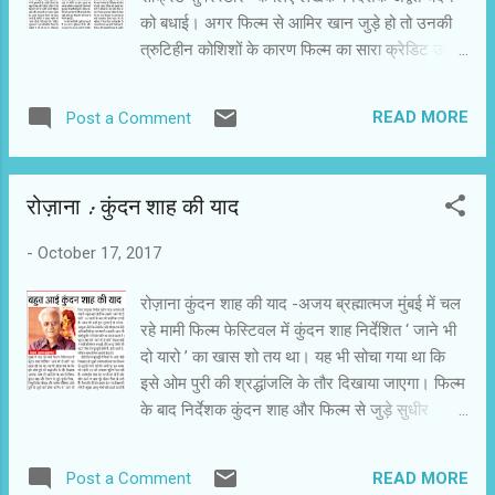
खान के बेटे हैं। आमिर खान ताहिर हुसैन के बेटे हैं। ताहिर
को बधाई। अगर फिल्‍म से आमिर खान जुड़े हो तो उनकी
हुसैन के भाई नासिर हुसैन कामयाब निर्माता-निर्देशक थे।
त्रुटिहीन कोशिशों के कारण फिल्‍म का सारा क्रेडिट उन्‍हें
दोनों फिल्‍मी परिवारों से हैं। इनक...
दे दिया जाता है। निश्चित ही आमिर खान के साथ काम
करने का फायदा होता है। वे किसी अच्‍छे मेंटर की तरह
READ MORE
Post a Comment
निर्देशक की सोच को अधिकतम संभावनाओं के साथ
फलीभूत करते हैं। उनकी यह खूबी ‘ सीक्रेट सुपरस्‍टार ’
में भी छलकती है। उन्‍होंने फिल्‍म को बहुत रोचक और
रोज़ाना : कुंदन शाह की याद
मजेदार तरीके से पेश किया है। पर्दे पर उन्‍होंने अपनी
पॉपुलर छवि और धारणाओं का मजाक उड़ाया है। उनकी
-
October 17, 2017
मौजूदगी फिल्‍म को रोशन करती है,लेकिन वे जायरा वसीम
की चमक फीकी नहीं पड़ने देते। ‘ सीक्रेट सुपरस्‍आर ’ एक
रोज़ाना कुंदन शाह की याद -अजय ब्रह्मात्‍मज मुंबई में चल
पारिवारिक फिल्‍म है। रुढि़यों में जी रहे देश के अधिकांश
रहे मामी फिल्‍म फेस्टिवल में कुंदन शाह निर्देशित ‘ जाने भी
परिवारों की यह कहानी धीरे से मां-बेटी के ‘ डटे रहने ’ की
दो यारो ’ का खास शो तय था। यह भी सोचा गया था कि
कहानी बन जाती है। हमें द्रवित करती है। आंखें नम होती
इसे ओम पुरी की श्रद्धांजलि के तौर दिखाया जाएगा। फिल्‍म
हैं और बार-बार गला रुंध जाता है। वडोदरा के
के बाद निर्देशक कुंदन शाह और फिल्‍म से जुड़े सुधीर
निम्‍नमध्‍यवर्गीय मुस्लिम परिवार की इंसिया को गिटा...
मिश्रा,विधु विनोद चापेड़ा और सतीश कौशिक आदि ओम
पुरी से जुड़ी यादें शेयर करेंगे। वे ‘ जाने भी दो यारो ’ के बारे
READ MORE
Post a Comment
में भी बातें करेंगे। इस बीच 7 अक्‍टूबर को कुंदन शाह का