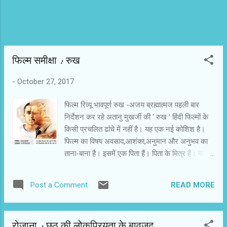
मृत्...
फिल्‍म समीक्षा : रुख
-
October 27, 2017
फिल्‍म रिव्‍यू भावपूर्ण रुख -अजय ब्रह्मात्‍मज पहली बार
निर्देशन कर रहे अतानु मुखर्जी की ‘ रुख ’ हिंदी फिल्‍मों के
किसी प्रचलित ढांचे में नहीं है। यह एक नई कोशिश है।
फिल्‍म का विषय अवसाद,आशंका,अनुमान और अनुभव का
ताना-बाना है। इसमें एक पिता हैं। पिता के मित्र हैं। मां है
और दादी भी हैं। फिर भी यह पारिवारिक फिल्‍म नहीं है।
शहरी परिवारों में आर्थिक दबावों से उत्‍पन्‍न्‍ स्थिति को
READ MORE
Post a Comment
उकेरती यह फिल्‍मे रिश्‍तों की परतें भी उघाड़ती है। पता
चलता है कि साथ रहने के बावजूद हम पति या पत्‍नी के
संघर्ष और मनोदशा से विरक्‍त हो जाते हैं। हमें शांत और
रोज़ाना : छठ की लोकप्रियता के बावजूद
समतल जमीन के नीचे की हलचल का अंदाजा नहीं रहता।