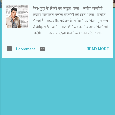
पिता-पुत्र के रिश्‍तों का अनूठा ‘ रुख ’ : मनोज बाजपेयी
कद्दावर कलाकार मनोज बाजपेयी की आज ‘ रुख ’ रिलीज
हो रही है। मध्‍यवर्गीय परिवार के तानेबाने पर फिल्‍म मूल रूप
से केंद्रित है। आगे मनोज की ‘ अय्यारी ’ व अन्‍य फिल्‍में भी
आएंगी। -अजय ब्रह्मात्‍मज ‘ रुख ’ का परिवार आम
परिवारों से कितना मिलता-जुलता है ? यह कितनी जरूरी
फिल्‍म है ? यह मध्‍य वर्गीय परिवारों की कहानी है। इसमें
READ MORE
1 comment
रिश्‍ते आपस में टकराते हैं। इसकी सतह में सबसे बड़ा
कारण पैसों की कमी है। एक मध्‍य या निम्‍नवर्गीय परिवार में
पैसों को लेकर सुबह से जो संघर्ष शुरू होता है , वह रात में
सोने के समय तक चलता रहता है। ज्यादातर घरों में ये सोने
के बाद भी अनवरत चलता रहता है। खासकर बड़े शहरों में
ये उधेड़बुन चलता रहता है। इससे रिश्‍ते अपना मतलब खो
देते हैं। वैसे दोस्त नहीं रह जाते , जो हमारे स्‍कूल - कॉलेज
या फिर एकदम बचपन में जो होते हैं। इनके मूल में जीवन
और जीविकोपार्जन की ऊहापोह है। इन्हीं रिश्‍तों और
भावनाओं के बीच की जटिलता और सरलता को दर्शाती हुई
यह एक ऐसी फिल्‍म है , जिसकी कहानी के केंद्र में एक