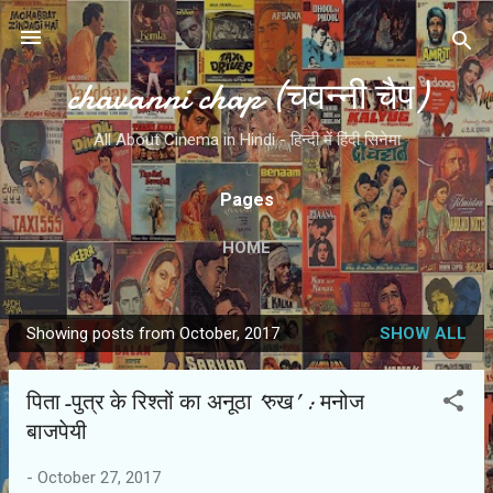
Skip to main content
chavanni chap (चवन्नी चैप)
All About Cinema in Hindi - हिन्दी में हिंदी सिनेमा
Pages
HOME
Showing posts from October, 2017
SHOW ALL
P
o
पिता-पुत्र के रिश्‍तों का अनूठा ‘रुख’ : मनोज
s
बाजपेयी
t
s
-
October 27, 2017