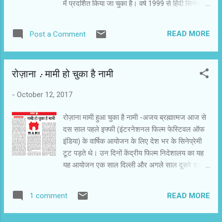
में प्रदर्शित किया जा चुका है। वर्ष 1999 से हिंदी सिनेमा में
रखा गया है। इसके...
सक्रिय विनीत उसमें श्रवण की केंद्रीय भूमिका में दिखेंगे।
फिल्‍म के निर्देशक अनुराग कश्‍यप हैं। विनीत से हुई बातचीत
READ MORE
Post a Comment
के अंश : 1- यहां तक के सफर में आपने काफी धैर्य और
उम्मीद कायम रखी। इन्हें कैसे कायम रख पाए ? मैं वह काम
करना चाहता था, जिसमें सहज रहूं। साथ ही उसे करने में
रोज़ाना : मामी हो चुका है नामी
मुझे आनंद की प्राप्ति हो। डॉक्टर बनने के लिए मैंने काफी
मेहनत की थी। तब जाकर फल मिला था। अभिनय करने
-
October 12, 2017
पर खुशी की अनुभूति स्‍वत: हुई। मैं उससे थकता नहीं हूं।
शूटिंग के दौरान घर जाने के लिए घड़ी नहीं देखता। यकीन
रोज़ाना मामी हुआ चुका है नामी -अजय ब्रह्मात्‍मज आज से
था कि यहां पर मेहनत करुंगा तो बेहतर पाऊंगा। पापा ने भी
दस साल पहले इफ्फी (इंटरनेशनल फिल्‍म फेस्टिवल ऑफ
हमेशा कहा कि हारियो न हिम्मत बिसारियो न हरिनाम। यानी
इंडिया) के वार्षिक आयोजन के लिए देश भर के सिनेप्रेमी
जो हिम्मत नहीं हारता है उसे रास्ते मिल जाते हैं। इन्‍ही सब
टूट पड़ते थे। उन दिनों केंद्रीय फिल्‍म निदेशालय का यह
वजहों से धैर्य कायम रहा। 2- आपके अभिनय के सफर की
यह आयोजन एक साल दिल्‍ली और अगले साल दूसरे शहरों
श...
में हुआ करता था। गोवा में इफ्फी का स्‍थायी ठिकाना बना
और उसके बाद यह लगामार अपना प्रभाव खोता जा रहा
READ MORE
1 comment
है। अभी देश में अनेक फिल्‍म फेस्टिवल आयोजित हो रहे
हैं। उनमें से एक मामी(मुंर्अ एकेडमी आॅफ मूविंग इमेजेज)