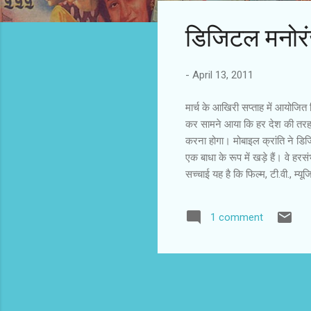
s
डिजिटल मनोरं
t
s
-
April 13, 2011
मार्च के आखिरी सप्ताह में आयोजित फ
कर सामने आया कि हर देश की तरह भा
करना होगा। मोबाइल क्रांति ने डि
एक बाधा के रूप में खड़े हैं। वे ह
सच्चाई यह है कि फिल्म, टी.वी., म्
सभी इसे अपना रहे हैं। जीवन के हर 
और आवाज को डिजिटल कोड में बदला
1 comment
उदाहरण है, जिसके माध्यम से हम पा
प्रिंट की लागत फिल्मों के क्षेत्र में