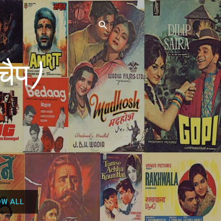
चैप)
W ALL