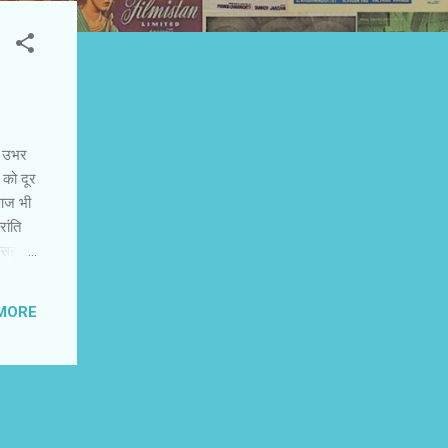
से उभर
 को दूर
 आज भी
ांति
 सही,
ि, छवि
ुपम
MORE
ी हुई