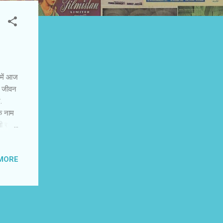
 में आज
े जीवन
.
के नाम
रहेंगी.
अनुभवों
ने अपने
MORE
ई
ी रही
हत्व