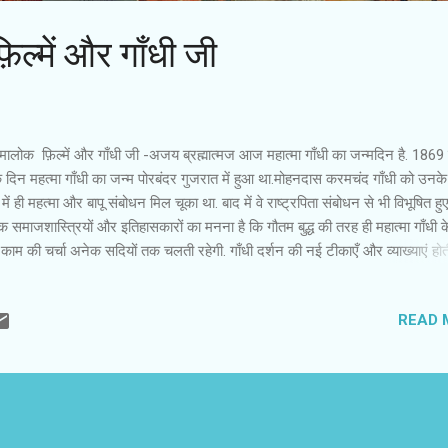
ल्में और गाँधी जी
मालोक फ़िल्में और गाँधी जी -अजय ब्रह्मात्मज आज महात्मा गाँधी का जन्मदिन है. 1869
े दिन महत्मा गाँधी का जन्म पोरबंदर गुजरात में हुआ था.मोहनदास करमचंद गाँधी को उनक
ें ही महत्मा और बापू संबोधन मिल चूका था. बाद में वे राष्ट्रपिता संबोधन से भी विभूषित हुए
 समाजशास्त्रियों और इतिहासकारों का मनना है कि गौतम बुद्ध की तरह ही महात्मा गाँधी 
ाम की चर्चा अनेक सदियों तक चलती रहेगी. गाँधी दर्शन की नई टीकाएँ और व्याख्याएं होती 
 प्रासंगिकता बनी रहेगी. महात्मा गाँधी ने अपने समय के तमाम मुद्दों को समझा और निजी 
्ञान से उन पर टिप्पणियां और प्रतिक्रियाएं दीं. बस,इस तथ्य पर ताज्जुब होता है कि उन्हों
READ 
 कल में पापुलर हो रहे मनोरंजन के माध्यम सिनेमा के प्रति उदासी बरती. उनसे कभी को
ह किया गया तो उन्होंने टिपण्णी करने तक से इंकार कर दिया. क्या इसकी वजह सिर्फ इतन
 कि आधुनिक तकनीकों के प्रति वे कम उदार थे. इन पूंजीवादी आविष्कारों के प्रभाव और म
समझ नहीं पाए. यह भी हो सकता है कि सिनेमा उनकी सोच और सामाज...