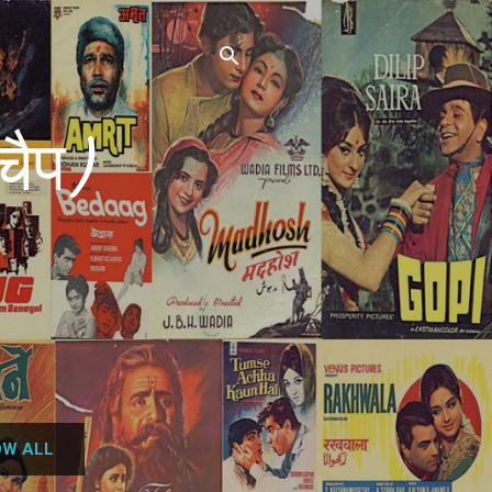
चैप)
W ALL