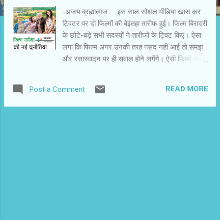
-अजय ब्रह्मात्मज इस साल सोशल मीडिया खास कर
ट्विटर पर दो फिल्मों की बेइंतहा तारीफ हुई। फिल्म बिरादरी
के छोटे-बड़े सभी सदस्यों ने तारीफों के ट्विट किए। ऐसा
लगा कि फिल्म अगर उनकी तरह पसंद नहीं आई तो समझ
और रसास्वादन पर ही सवाल होने लगेंगे। ऐसी फिल्में जब
हर तरफ से नापसंद हो जाती हैं तो यह धारणा बनती है कि
फिल्म बिरादरी की तहत सिर्फ औपचारिकता है। पहले
READ MORE
Post a Comment
शुभकामनाएं देते थे। अब तारीफ करते हैं। फिल्म बिरादरी
इन दिनों कुछ ज्यादा ही आक्रामक हो गई है। वे फिल्म
पत्रकारों और समीक्षकों का मजाक उड़ाने से बाज नहीं
आते। आए दिन कहा जाता है कि अब समीक्षक अप्रासंगिक
हो गए हैं। उनकी समीक्षा से फिल्म का बिजनेस अप्रभावित
रहता है। वे कमर्शियल मसाला फिल्मों के उदाहरण से साबित
करना चाहते हैं कि भले ही समीक्षकों ने पसंद नहीं
किया,लेकिन उनकी फिल्में 100 करोड़ से अधिक बिजनेस
कर गईं। धीरे-धीरे दर्शकों के मानस में यह बात भी घर कर
गई है कि फिल्म का बिजनेस ही आखिरी सत्य है। बाजार
और खरीद-बिक्री के इस दौर में मुनाफा ही आखिरी सत्य हो