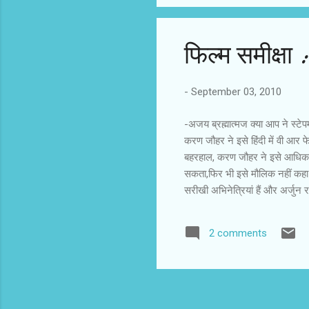
घबराई नहीं। मैंने 
फिल्‍म समीक्षा
-
September 03, 2010
-अजय ब्रह्मात्‍मज क्या आप ने स्ट
करण जौहर ने इसे हिंदी में वी आर 
बहरहाल, करण जौहर ने इसे आधिकारि
सकता,फिर भी इसे मौलिक नहीं कहा 
सरीखी अभिनेत्रियां हैं और अर्जुन र
दिशा तय करती हों। वी आर फेमिली का 
की भी चिंता है। 21 वीं सदी में ती
2 comments
नहीं बतायी जाती। हमारा परिचय तीनों
और प्रेमिका श्रेया ...