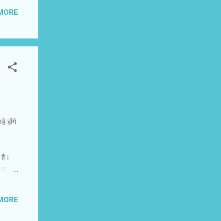
शक उसे
MORE
बारों
े होंगे
 है।
र था।
 है।
या था।
MORE
चलीं तो
ूं। मैं