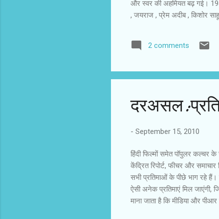
और स्वर की अहमियत बढ़ गई। 1940
, जयराज , प्रेम अदीब , किशोर साह
ओर दिलीप कुमार , देव आनंद , किश
अतिनाटकीय शैलियां बदलते युग और स
2 comments
दिया। अचानक सहगल और सोहराब मोद
और अशोक कुमार पुराने और नए अभ
दरअसल:प्रति
-
September 15, 2010
हिंदी फिल्मों समेत पॉपुलर कल्चर के
केंद्रित रिपोर्ट, फीचर और समाचार ल
सभी प्रतिमाओं के पीछे भाग रहे हैं
ऐसी अनेक प्रतिमाएं मिल जाएंगी, जि
माना जाता है कि मीडिया और पीआर का
पेपर टाइगर हुआ करते थे। इन दिनों 