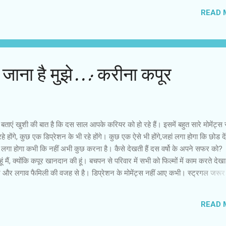
ते हैं, लेकिन महीनों-सालों से उनकी कोई फिल्म नहीं आई है। कभी कोई आ भी गई, तो दर्
READ 
कि क्या सचमुच पाठक ऐसे स्टार्सं के बारे में पढ़ना चाहते हैं या किसी प्रपंच के तहत वे अख
 जाना है मुझे..: करीना कपूर
 बताएं खुशी की बात है कि दस साल आपके करियर को हो रहे हैं। इसमें बहुत सारे मोमेंट्स रह
े होंगे, कुछ एक डिप्रेशन के भी रहे होंगे। कुछ एक ऐसे भी होंगे,जहां लगा होगा कि छोड दें
ी लगा होगा कभी कि नहीं अभी कुछ करना है। कैसे देखती हैं दस वर्षो के अपने सफर को?
 हूं मैं, क्योंकि कपूर खानदान की हूं। बचपन से परिवार में सभी को फिल्मों में काम करते देखा
्यार और लगाव फैमिली की वजह से है। डिप्रेशन के मोमेंट्स नहीं आए कभी। स्ट्रगल जरू
अलग तरीके का था। बाकी लडकियों का स्ट्रगल जहां खत्म होता है, मैंने वहीं से शुरू किया
पहले से थी। लोग जानते थे कि करिश्मा की बहन है। पहले ही से लोगों के दिमाग में बैठ ग
READ 
ियर को शुरू में ही टॉप पर डाल दिया था। अरे ये तो स्टार है, ये ये है, ये वो है। फिल्में नहीं 
 बना रहा। प्रेस ने कुछ और लिखना शुरू कर दिया। मेरे लिए बडी बात है कि इंडस्ट्री से ही ह