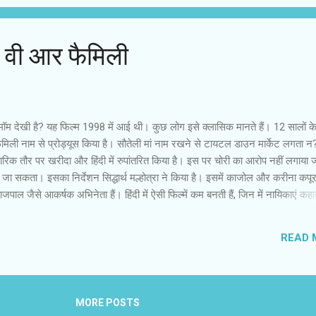
वो जो पैशन था, जो...
 : वी आर फैमिली
ेपमॉम देखी है? यह फिल्म 1998 में आई थी। कुछ लोग इसे क्लासिक मानते हैं। 12 सालों क
फेमिली नाम से प्रोड्यूस किया है। सौतेली मां नाम रखने से टायटल डाउन मार्केट लगता न
क तौर पर खरीदा और हिंदी में रुपांतरित किया है। इस पर चोरी का आरोप नहीं लगाया 
जा सकता। इसका निर्देशन सिद्धार्थ मल्होत्रा ने किया है। इसमें काजोल और करीना कपू
ाजपाल जैसे आकर्षक अभिनेता हैं। हिंदी में ऐसी फिल्में कम बनती हैं, जिन में नायिकाएं कह
नायक कंफ्यूज पति और प्रेमी है, जो दो औरतों के प्रेम के द्वंद्व में है। साथ ही उसे अपने 
न बच्चों के माता-पिता लगभग 15 सालों की शादी के बाद तलाक ले लेते हैं। तलाक की खास व
READ 
 किरदारों से तब होता है जब तलाकशुदा पति के जीवन में नई लड़की आ चुकी है। पूर्व पत्‍‌न
MORE POSTS