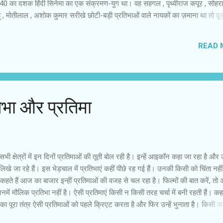
 का दशक हिंदी सिनेमा का एक संक्रमण-युग था। वह सहगल , पृथ्वीराज कपूर , सोहरा
ू , मोतीलाल , अशोक कुमार सरीखे छोटी-बड़ी प्रतिभाओं वाले नायकों का ज़माना था तो दू
ोर कुमार और भारत भूषण जैसे नए लोग दस्तक दे रहे थे। पारसी और बांग्ला अभिनय की
माज में हास्यास्पद लगने लगीं , उधर बरुआ ने बांग्ला ‘ देवदास ’ में नायक की परिभाषा
READ 
ी जैसे स्थापित नायक अभिनय-शैली में बदलाव की वजह से भी पुराने पड़ने लगे। मोत
िनय के बीच क...
भा और प्रतिमा
 सभी क्षेत्रों में इन दिनों प्रतिमाओं की तूती बोल रही है। इन्हें आइकॉन कहा जा रहा है औ
िखे जा रहे हैं। इस भेड़चाल में प्रतिभाएं कहीं पीछे रह गई हैं। उनकी किसी को चिंता नहीं
। कहते हैं आज का बाजार इन्हीं प्रतिमाओं की वजह से चल रहा है। फिल्मों की बात करें, तो
नमें मौलिक प्रतिभा नहीं है। ऐसी प्रतिमाएं किसी न किसी तरह चर्चा में बनी रहती हैं। क
 पूरा तंत्र ऐसी प्रतिमाओं को पहले क्रिएट करता है और फिर उन्हें भुनाता है। किसी जमा
पेपर आइकॉन हो गए हैं। इनका सारा प्रभाव कागजी होता है। कई ऐसे फिल्म स्टार हैं, जिन