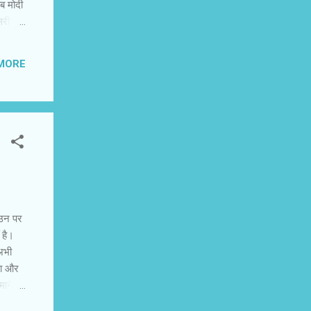
ब मोदी
सरी
 को बदल
MORE
ीलाल
र उन पर
 है।
 अभी
हा और
ने में
्हें हम