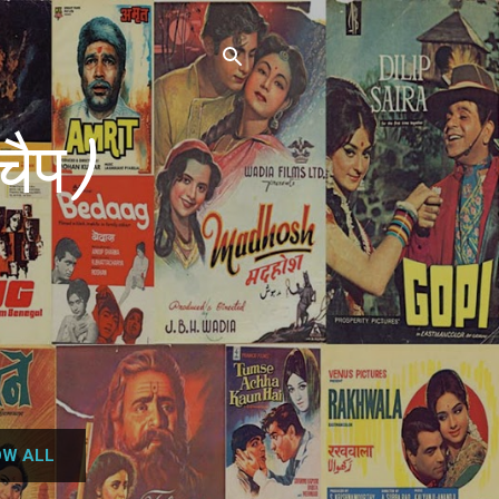
चैप)
W ALL