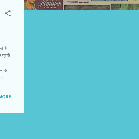
ले ही
 प्रति
्म से
ांच
छोटे
याबी
MORE
के लिए
 देश-