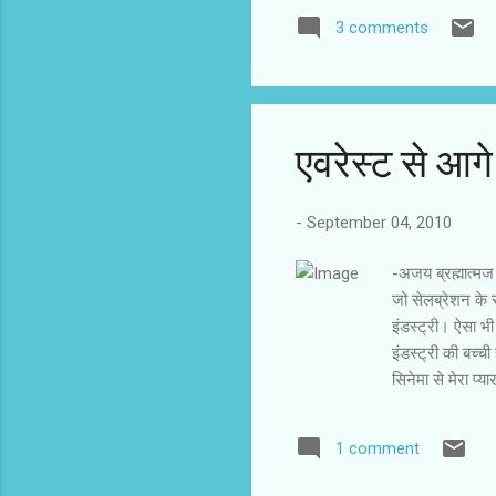
दिन-रात देखते, सुनते और पढ़ते रह
3 comments
देखने नहीं गए। फिर आश्चर्य होता है 
और टीवी के पर...
एवरेस्ट से आगे
-
September 04, 2010
-अजय ब्रह्मात्‍मज
जो सेलब्रेशन के रह
इंडस्ट्री। ऐसा भ
इंडस्ट्री की बच्ची
सिनेमा से मेरा प
मेरा स्ट्रगल कुछ 
मेरी बहन करिश्मा 
1 comment
रिफ्यूजी ने मेरे कर
भी लोगों का प्यार