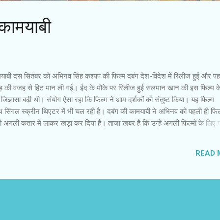
 कामयाबी
मयाबी दस सितंबर को अभिनव सिंह कश्यप की फिल्म दबंग देश-विदेश में रिलीज हुई और पह
ीड़ की वजह से हिट मान ली गई। ईद के मौके पर रिलीज हुई सलमान खान की इस फिल्म के
ी जिज्ञासा बढ़ी थी। संयोग ऐसा रहा कि फिल्म ने आम दर्शकों को संतुष्ट किया। यह फिल्म
साथ सिंगल स्क्रीन थिएटर में भी चल रही है। दबंग की कामयाबी ने अभिनव को पहली ही फिल
ी अगली कतार में लाकर खड़ा कर दिया है। ताजा खबर है कि उन्हें अगली फिल्मों के लिए प
 ऑफर मिल रहे हैं। शायद आप जानते हों कि अभिनव चर्चित निर्देशक अनुराग कश्यप के 
ी अलग किस्म से सफल हैं, लेकिन उन्हें पांच फिल्मों के बाद भी दबंग जैसी कॉमर्शियल काम
READ 
 ऐसी सफलता की बाट जोह रहे हैं, लेकिन दूसरे स्तर पर उनकी कामयाबी भी कई फिल्मकारों 
नी हुई है। वे अपनी विशेष फिल्मों की वजह से मशहूर हैं। जिस हफ्ते अभिनव की फिल्म दबंग
ई। ठीक उन्हीं दिनों अनुराग की फिल्म दैट गर्ल इन येलो बूट्स वेनिस ...