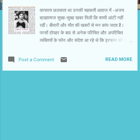
वात्‍सल्‍य छलकता था उनकी चहकती आवाज में -अजय
ब्रह्मात्‍मज सुबह-सुबह खबर मिली कि शम्‍मी आंटी नहीं
रहीं। बीमारी और मौत की खबरों से मन कांप जाता है।
परसों दोपहर के बाद से अनेक परिचित और अपरिचित
व्‍यक्तियों के फोन और संदेश आ रहे थे कि इरफान को क्‍या
हुआ है ? दरअसल,कल दोपहर में इर फान ने किसी प्रकार
के अनुमान,आशंका और कयास से सचेत करने के लिए
READ MORE
Post a Comment
ट्वीट कर दिया था कि अभी उनकी दुर्लभ बीमारी की जांच
चल रही है। डॉक्‍टर से पहले ही बीमारी के बारे में जानने के
लिए बेताब मीडिया मित्रों का क्‍या कहें ? सुबह जब एक दोस्‍त
ने हेलो कहते ही जब कहा कि एक बुरी खबर है तो मन
आशंकित होकर लरज गया। डर लगा कि कहीं इरफान की
कोई खबर न हो ? उन्‍होंने बगैर पॉज लिए बताया कि शम्‍मी
आंटी नहीं रहीं तो भी दुख तारी हुआ,लेकिन वह इतना भारी
नहीं था। वह लंबे समय से बीमार थीं। इन दिनों अपने
दत्‍तक पुत्र इकबाल रिज़वी के साथ मुंबई के अंधेरी इलाके
में मिल्‍लत नगर में रह रही थीं। कहते हैं शम्‍मी कपूर के आने
के बाद उन्‍होंने खुद को शम्‍मी आंटी कहलाना पसंद किया।