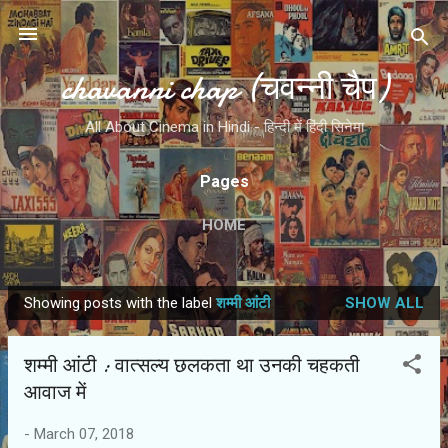
Skip to main content
chavanni chap (चवन्नी चैप)
All About Cinema in Hindi - हिन्दी में हिंदी सिनेमा
Pages
HOME
Showing posts with the label
शम्मी आंटी
SHOW ALL
P
o
शम्मी आंटी : वात्‍सल्‍य छलकता था उनकी चहकती
s
आवाज में
t
s
-
March 07, 2018