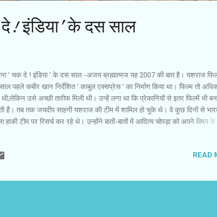
 दे! इंडिया’ के दस साल
ाना ’ चक दे ! इंडिया ’ के दस साल -अजय ब्रह्मात्‍मज यह 2007 की बात है। यशराज फिल्‍म्
ाल पहले कबीर खान निर्देशित ‘ काबुल एक्‍सप्रेस ’ का निर्माण किया था। फिल्‍म तो अधिक
थी,लेकिन उसे अच्‍छी तारीफ मिली थी। उन्‍हें लगा था कि प्रेकानियों से इतर फिल्‍में भी ब
ी हैं। तब तक जयदीप साहनी यशराज की टीम में शामिल हो चुके थे। वे कुछ दिनों से भा
ा हाकी टीम पर रिसर्च कर रहे थे। उन्‍होंने बातों-बातों में आदित्‍य चोपड़ा को अपने विषय के ब
ा था। तब तक जयदीप साहनी ने तय नहीं किया था कि वे किताब लिखंगे या फिल्‍म। आदित्
़ा के प्रोत्‍साहन ने जयदीप साहनी को हौसला दिया। उन्‍होंने एक मुश्किल फिल्‍म लिखी। ह
READ 
्‍म में शाह रूख खान थे,लेकिन उनके साथ कोई एक हीरोइन नहीं बल्कि लड़कियों की जमा
ड़कियों को लेकर उन्‍हें भारत की महिला हाकी टीम के कोच के रूप में ऐसी टीम तैयार कर
जो जीत कर लौटे। यह आदित्‍य चोपड़ा की हिम्‍मत और शाह रूख खान का विश्‍वास ही था 
प साहनी और निर्देशक शिमित अमीन भारत की एक यादगार फिल्‍म पूरी ...