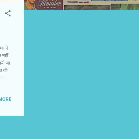
‍स ने
 नहीं
नायी जा
रत की
ारे में
‍य
ालांकि
MORE
त थी।
नी
कि लेखक