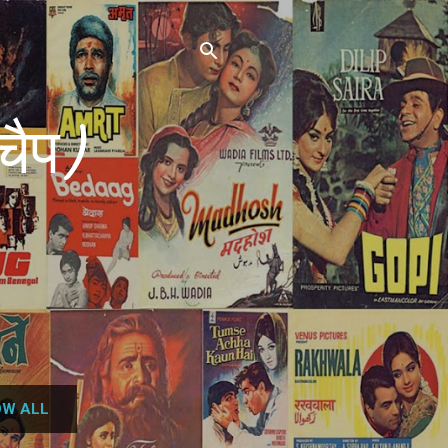
चैप)
W ALL