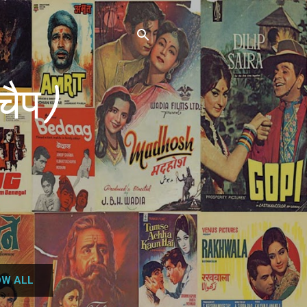
चैप)
W ALL