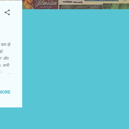
 कम हो
ां
्क’ और
ी। अभी
के बाद
ल्में
 मेरी
MORE
फी
 की
े साथ