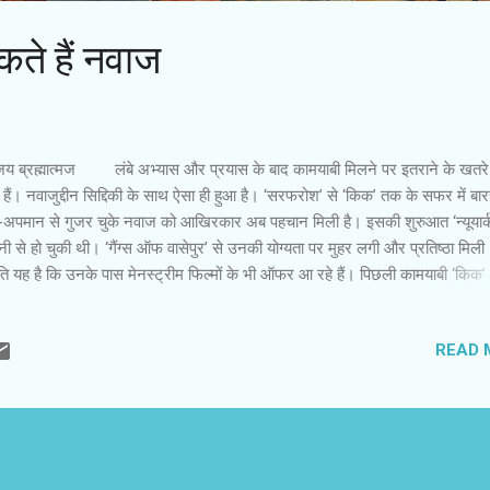
सकते हैं नवाज
य ब्रह्मात्मज लंबे अभ्यास और प्रयास के बाद कामयाबी मिलने पर इतराने के खतरे
 हैं। नवाजुद्दीन सिद्दिकी के साथ ऐसा ही हुआ है। ‘सरफरोश’ से ‘किक’ तक के सफर में बारह
-अपमान से गुजर चुके नवाज को आखिरकार अब पहचान मिली है। इसकी शुरुआत ‘न्यूयार
ी से हो चुकी थी। ‘गैंग्स ऑफ वासेपुर’ से उनकी योग्यता पर मुहर लगी और प्रतिष्ठा मिल
ति यह है कि उनके पास मेनस्ट्रीम फिल्मों के भी ऑफर आ रहे हैं। पिछली कामयाबी ‘किक’ 
वाज ने तय कर रखा है कि वे साल में एक-दो ऐसी फिल्में करने के साथ अपने मिजाज की फि
 रहेंगे। वे स्पष्ट कहते हैं कि इस पहचान से मेरी छोटी फिल्मों को फायदा होगा। पिछले दिनों
READ 
 लवली’ रिलीज हुई थी। उसके बारे में दर्शकों का पता ही नहीं चला। उस फिल्म में मैंने का
नत की थी। आमिर खान और सलमान खान के साथ काम कर चुके नवाज दोनों की शैली
नता के बारे में बताते हैं,‘आमिर खान के बारे में सभी जानते हैं कि वे परफेक्शनिस्ट हैं। उनक
र्सल और सीन पर चर्चा होती है। सलमान खान क...