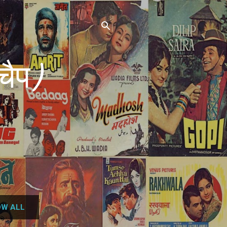
चैप)
W ALL