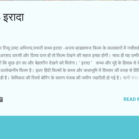
- इरादा
‍म रिव्‍यू उम्‍दा अभिनय,जरूरी कथ्‍य इरादा -अजय ब्रह्मात्‍मज फिल्‍म के कलाकारों में नसीरूद्
अरशद वारसी और दिव्‍या दत्‍त हों तो फिल्‍म देखने की सहज इच्‍छा होगी। साथ ही यह उम्‍म
ी कि कुछ ढंग का और बेहतरीन देखने को मिलेगा। ‘ इरादा ’ कथ्‍य और मुद्दे के हिसाब से 
ल्‍लेखनीय फिल्‍म है। इधर हिंदी फिल्‍मों के कथ्‍य और कथाभूमि में विस्‍तार की वजह से वि
ी है। केमिकल की रिवर्स बोरिंग के कारण पंजाब की जमीन जहरीली हो गई है। पानी संक्
ा है। उसकी वजह से खास इलाके में कैंसर तेजी से फैला है। इंडस्ट्रियल माफिया और र
की मिलीभगत से चल रहे षडयंत्र के शिकार आम नागरिक विवश और लाचार हैं। कहानी पं
READ 
लाके की है। रिया(रुमाना मोल्‍ला) अपने पिता परमजीत वालिया(नसीरूद्दीन शाह) के साथ 
आर्मी से रिटायर परमजीत अपनी बेटी का दम-खम बढ़ाने के लिए जी-तोड़ अथ्‍यास करवाते ह
एस परीक्षाओं की तैयारी कर रही है। पिता और बेटी के रिश्‍ते को निर्देशक ने बहुत खूबसूरती
रित और स्‍थापित किया है। उनका रिश्‍ता ही फिल्‍म का आ...