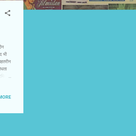
दीन
ीद भी
बेहतरीन
विधता
रमित हो
ाजनीतिक
जाब के
MORE
रहती
ैं। वह
 से